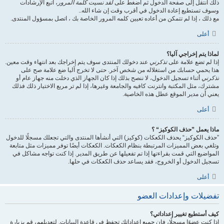
ذلك انتقل إلى صفحة الدخول ثم اضغط على
لقد نسيت كلمة المرور
، اتبع الإرشادات
وسوف تستطيع إعادة الدخول في أقرب وقت إن شاء الله..
مع ذلك ، إذا لم تتمكن من أعاده تعيين كلمه المرور الخاصة بك ، اتصل بمسؤول المنتدى.
أعلى
لماذا يتم إخراجي آليا؟
إذا لم تضع علامة على
تذكرني
عند دخولك المنتدى سوف يتم إخراجك بعد انتهاء وقت معين.
هذا يحمي حسابك من استغلاله من شخص آخر. حتى لا تخرج آليا ضع علامة صح على
تذكرني
أثناء تسجيل الدخول، لا ننصح بذلك إذا كان الجهاز الذي دخلت منه جهاز عام أو
مشترك، مثل المكتبة وانترنت كافيه والجامعة وغيرها، إذا لم تر مربع الاختيار ذلك فذلك
يعني أن مدير الموقع عطل هذه الخاصية.
أعلى
ماذا يعمل ”حذف الكوكيز“ ؟
”حذف الكوكيز“ يحذف الكعكات (كوكيز) التي أنشأها المنتدى والتي تجعلك مسجلًا للدخول
وتلغي بعض المميزات المرتبطة بنظام الكعكات. الكعكات أيضًا توفر مميزات مثل متابعة
المواضيع التي قمت بقراءتها إذا تم تفعيلها عن طريق المدير. إذا كنت تواجه مشاكل في
تسجيل الدخول أو الخروج، فقد يساعد حذف الكعكات في حلها.
أعلى
تفضيلات وإعدادات العضو
كيف أستطيع تغيير إعداداتي؟
إذا كنت عضوًا مسجلًا، فإن جميع إعداداتك تحفظ في قاعدة البيانات. لتعديلهم، قم بزيارة