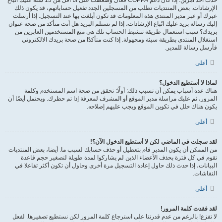
حدث أحد أمرين. إذا كان دعم COPPA فعال وضغطت على أنا أقل من 13 سنة عليك اتّباع
الإرشادات. بعض المنتديات تطلب من المسجلين الجدد تفعيل حساباتهم، قد يكون ذلك
عبرك أو عبر مدير المنتدى هذه المعلومات قد تكون أبلغت بها عند التسجيل. إذا أرسلت
إليك رسالة بريد عليك اتّباع الإرشادات، إذا لم تستلم البريد هل أنت متأكد من صحة عنوان
بريدك؟ سبب استعمال طريقة تنشيط الحساب تلك هي منع المستخدمين العابرين من
استغلال المنتدى بطريقة سيئة ومجهولة. إذا كنت متأكدًا من صحة بريدك الالكتروني
فأرسل رسالة للمدير.
أعلى
لماذا لا أستطيع الدخول؟
هناك عدة أسباب يمكن أن تسبب ذلك: أولًا: تحقق من صحة اسم المستخدم وكلمة
المرور، ثم عليك مراسلة مدير الموقع أو المشرف لمعرفة إذا تم حظرك. ويحتمل أيضًا أن
يكون هناك خلل في تكوين الموقع ويجب عليهم إصلاحه.
أعلى
لقد سجلت في الماضي لكن لا أستطيع الدخول الآن؟!
من الممكن أن يكون المدير قام بتعطيل أو حذف حسابك لسبب ما. أيضا، بعض المنتديات
تقوم في كل فترة بحذف الأعضاء الذين لم يشاركوا لمدة طويلة لتصغير حجم قاعدة
البيانات، إذا حدث ذلك حاول إعادة التسجيل مرة أخرى وحاول أن تكون أكثر تفاعلا في
النقاشات.
أعلى
لقد فقدت كلمة المرور!
لا تفزع! بالرغم من عدم قدرتنا على استرجاع كلمة المرور لكن نستطيع تصفيرها. لفعل