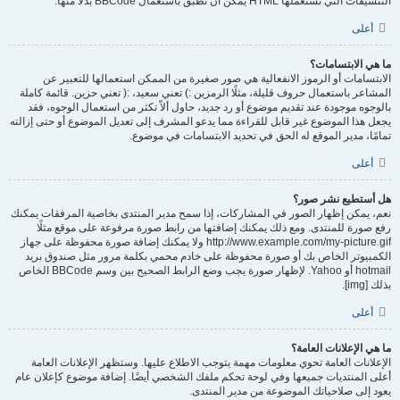
التنسيقات التي تستعملها HTML يمكن أن تطبق باستعمال BBCode بدلا منها.
أعلى
ما هي الابتسامات؟
الابتسامات أو الرموز الانفعالية هي صور صغيرة من الممكن استعمالها للتعبير عن
المشاعر باستعمال حروف قليلة، مثلًا الرمزين :) تعني سعيد، :( تعني حزين. قائمة كاملة
بالوجوه موجودة عند تقديم موضوع أو رد جديد، حاول ألاّ تكثر من استعمال الوجوه، فقد
يجعل هذا الموضوع غير قابل للقراءة مما يدعو المشرف إلى تعديل الموضوع أو حتى إزالته
تمامًا، مدير الموقع له الحق في تحديد الابتسامات في موضوع.
أعلى
هل أستطيع نشر صور؟
نعم، يمكن إظهار الصور في المشاركات، إذا سمح مدير المنتدى بخاصية المرفقات يمكنك
رفع صورة للمنتدى. ومع ذلك يمكنك إضافتها من رابط صورة مرفوعة على موقع مثلًا
http://www.example.com/my-picture.gif ولا يمكنك إضافة صورة محفوظة على جهاز
الكمبيوتر الخاص بك أو صورة محفوظة على خادم محمي بكلمة مرور مثل صندوق بريد
hotmail أو Yahoo. لإظهار صورة يجب وضع الرابط الصحيح بين وسم BBCode الخاص
بذلك [img].
أعلى
ما هي الإعلانات العامة؟
الإعلانات العامة تحوي معلومات مهمة يتوجب الاطلاع عليها. وستظهر الإعلانات العامة
أعلى المنتديات جميعها وفي لوحة تحكم ملفك الشخصي أيضًا. إضافة موضوع كإعلان عام
يعود إلى صلاحياتك الموضوعة من مدير المنتدى.