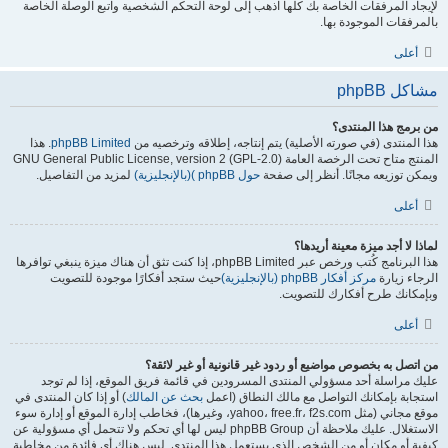
لإيجاد المرفقات الخاصة بك كلها اذهب إلى لوحة التحكم الشخصية واتبع الوصلة الخاصة
بالمرفقات الموجودة بها.
أعلى
مشاكل phpBB
من برمج هذا المنتدى؟
هذا المنتدى (في صورته الأصلية) يتم إنتاجه، إطلاقه وترخصيه من
phpBB Limited
. هذا
المنتج متاح تحت الرخصة العامة GNU General Public License, version 2 (GPL-2.0)
ويمكن توزيعه مجانًا. أنظر إلى صفحة
حول phpBB )(بالإنجليزية)
لمزيد من التفاصيل.
أعلى
لماذا لا أجد ميزة معينة أريدها؟
هذا البرنامج كُتب ورخص عبر phpBB Limited، إذا كنت تثق أن هناك ميزة ينبغي توافرها
الرجاء زيارة
مركز أفكار phpBB (بالإنجليزية)
حيث ستجد أفكارًا موجودة للتصويت
وبإمكانك طرح أفكارك للتصويت.
أعلى
من اتصل به بخصوص مواضيع أو ردود غير قانونية أو غير لائقة؟
عليك مراسلة أحد مسؤولي المنتدى المسرودين في قائمة فريق الموقع، إذا لم توجد
استجابة بإمكانك التواصل مع مالك النطاق (اعمل
بحث عن المالك
) أو إذا كان المنتدى في
موقع مجاني (مثل yahoo، free.fr، f2s.com، وغيرها)، فخاطب إدارة الموقع أو إدارة سوء
الاستغلال. عليك ملاحظة أن phpBB Group ليس لها أي تحكم ولا تتحمل أي مسؤولية عن
كيفية أو مكان أو من الشخص الذي يستعمل هذا المنتدى. ليس هناك أي فائدة من مخاطبة