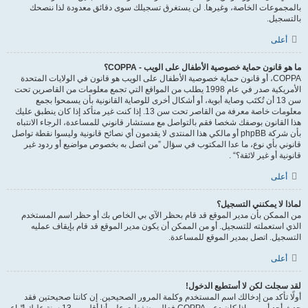
بالمجموعات الخاصة، وغيرها. لن يستغرق تسجيلك سوى دقائق معدودة لذا ننصحك
بالتسجيل.
أعلى
ما هو قانون حماية خصوصية الأطفال على الويب - COPPA؟
COPPA، أو قانون حماية خصوصية الأطفال على الويب هو قانون في الولايات المتحدة
الأمريكية صدر في عام 1998 يطلب من المواقع التي تجمع معلومات من القاصرين تحت
سن 13 أن تُكتَب وصاية أبوية، أو أشكال أخرى للوصاية القانونية بأن يسمحوا بجمع
معلومات خاصة معرفة من القاصر تحت سن 13. إذا كنت غير متأكد إذا كان ينطبق عليك
هذا القانون بوصفك شخصا فقم بالتواصل مع مستشار قانوني للمساعدة، الرجاء الانتباه
بأن شركة phpBB أو مالكي هذا المنتدى لا يقدمون أي نصائح قانونية وليسوا نقطة تواصل
قانوني بأي نوع، ما عدا المكتوب في سؤال ”من اتصل به بخصوص مواضيع أو ردود غير
قانونية أو غير لائقة؟“ .
أعلى
لماذا لا يمكنني التسجيل؟
من الممكن بأن مدير الموقع قد قام بحظر الآي بي الخاص بك أو حظر اسم المستخدم
الذي استعملته للتسجيل. أو من الممكن أن يكون مدير الموقع قد قام بإيقاف عمليه
التسجيل. اتصل بمدير الموقع للمساعدة.
أعلى
لقد سجلت لكن لا أستطيع الدخول!
أولًا تأكد من إدخالك اسم المستخدم وكلمة المرور الصحيحين. إن كانتا صحيحتين فقد