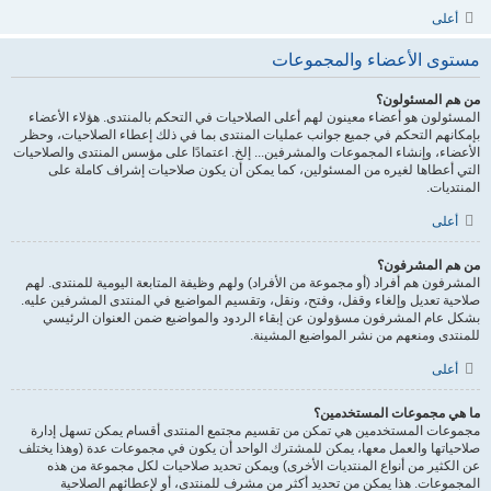
أعلى
مستوى الأعضاء والمجموعات
من هم المسئولون؟
المسئولون هو أعضاء معينون لهم أعلى الصلاحيات في التحكم بالمنتدى. هؤلاء الأعضاء
بإمكانهم التحكم في جميع جوانب عمليات المنتدى بما في ذلك إعطاء الصلاحيات، وحظر
الأعضاء، وإنشاء المجموعات والمشرفين... إلخ. اعتمادًا على مؤسس المنتدى والصلاحيات
التي أعطاها لغيره من المسئولين، كما يمكن أن يكون صلاحيات إشراف كاملة على
المنتديات.
أعلى
من هم المشرفون؟
المشرفون هم أفراد (أو مجموعة من الأفراد) ولهم وظيفة المتابعة اليومية للمنتدى. لهم
صلاحية تعديل وإلغاء وقفل، وفتح، ونقل، وتقسيم المواضيع في المنتدى المشرفين عليه.
بشكل عام المشرفون مسؤولون عن إبقاء الردود والمواضيع ضمن العنوان الرئيسي
للمنتدى ومنعهم من نشر المواضيع المشينة.
أعلى
ما هي مجموعات المستخدمين؟
مجموعات المستخدمين هي تمكن من تقسيم مجتمع المنتدى أقسام يمكن تسهل إدارة
صلاحياتها والعمل معها، يمكن للمشترك الواحد أن يكون في مجموعات عدة (وهذا يختلف
عن الكثير من أنواع المنتديات الأخرى) ويمكن تحديد صلاحيات لكل مجموعة من هذه
المجموعات. هذا يمكن من تحديد أكثر من مشرف للمنتدى، أو لإعطائهم الصلاحية