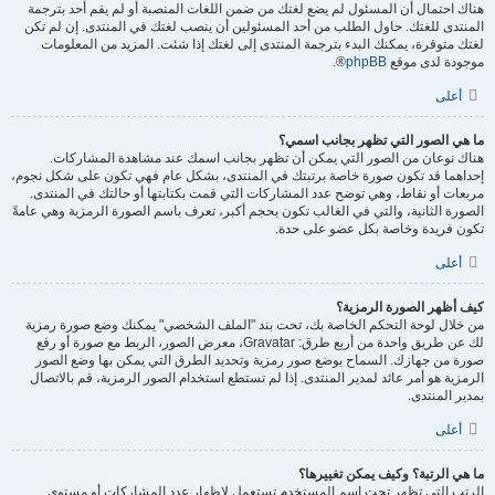
هناك احتمال أن المسئول لم يضع لغتك من ضمن اللغات المنصبة أو لم يقم أحد بترجمة
المنتدى للغتك. حاول الطلب من أحد المسئولين أن ينصب لغتك في المنتدى. إن لم تكن
لغتك متوفرة، يمكنك البدء بترجمة المنتدى إلى لغتك إذا شئت. المزيد من المعلومات
موجودة لدى موقع
phpBB
®.
أعلى
ما هي الصور التي تظهر بجانب اسمي؟
هناك نوعان من الصور التي يمكن أن تظهر بجانب اسمك عند مشاهدة المشاركات.
إحداهما قد تكون صورة خاصة برتبتك في المنتدى، بشكل عام فهي تكون على شكل نجوم،
مربعات أو نقاط، وهي توضح عدد المشاركات التي قمت بكتابتها أو حالتك في المنتدى.
الصورة الثانية، والتي في الغالب تكون بحجم أكبر، تعرف باسم الصورة الرمزية وهي عامةً
تكون فريدة وخاصة بكل عضو على حدة.
أعلى
كيف أظهر الصورة الرمزية؟
من خلال لوحة التحكم الخاصة بك، تحت بند "الملف الشخصي" يمكنك وضع صورة رمزية
لك عن طريق واحدة من أربع طرق: Gravatar، معرض الصور، الربط مع صورة أو رفع
صورة من جهازك. السماح بوضع صور رمزية وتحديد الطرق التي يمكن بها وضع الصور
الرمزية هو أمر عائد لمدير المنتدى. إذا لم تستطع استخدام الصور الرمزية، قم بالاتصال
بمدير المنتدى.
أعلى
ما هي الرتبة؟ وكيف يمكن تغييرها؟
الرتب التي تظهر تحت اسم المستخدم تستعمل لإظهار عدد المشاركات أو مستوى