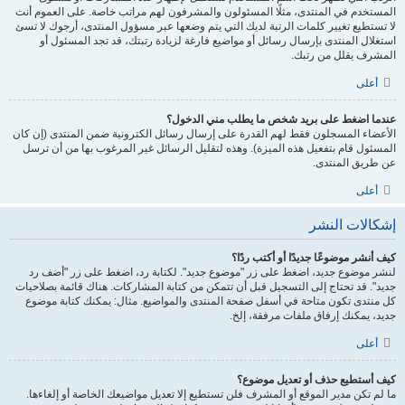
المستخدم في المنتدى، مثلًا المسئولون والمشرفون لهم مراتب خاصة. على العموم أنت
لا تستطيع تغيير كلمات الرتبة لديك التي يتم وضعها عبر مسؤول المنتدى، أرجوك لا تسئ
استغلال المنتدى بإرسال رسائل أو مواضيع فارغة لزيادة رتبتك، قد تجد المسئول أو
المشرف يقلل من رتبك.
أعلى
عندما اضغط على بريد شخص ما يطلب مني الدخول؟
الأعضاء المسجلون فقط لهم القدرة على إرسال رسائل الكترونية ضمن المنتدى (إن كان
المسئول قام بتفعيل هذه الميزة). وهذه لتقليل الرسائل غير المرغوب بها من أن ترسل
عن طريق المنتدى.
أعلى
إشكالات النشر
كيف أنشر موضوعًا جديدًا أو أكتب ردًا؟
لنشر موضوع جديد، اضغط على زر "موضوع جديد". لكتابة رد، اضغط على زر "أضف رد
جديد". قد تحتاج إلى التسجيل قبل أن تتمكن من كتابة المشاركات. هناك قائمة بصلاحيات
كل منتدى تكون متاحة في أسفل صفحة المنتدى والمواضيع. مثال: يمكنك كتابة موضوع
جديد، يمكنك إرفاق ملفات مرفقة، إلخ.
أعلى
كيف أستطيع حذف أو تعديل موضوع؟
ما لم تكن مدير الموقع أو المشرف فلن تستطيع إلا تعديل مواضيعك الخاصة أو إلغاءها.