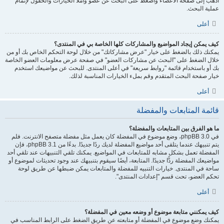
اذهب إلى صفحة الأعضاء واضغط على البحث عن عضو واملأ الخيارات والحقول لإتمام
عملية البحث.
أعلى
كيف يمكن إيجاد المواضيع والمشاركات كلها الخاصة بي في المنتدى؟
يمكنك ذلك بالضغط على خيار "عرض مشاركاتك" من خلال لوحة التحكم الخاص بك أو من
خلال الضغط على "البحث عن مشاركات العضو" في صفحة عرض معلومات العضو الخاصة
بك أو باستخدام قائمة "روابط سريعة" في أعلى المنتدى. للبحث عن مواضيعك استخدم
خيار صفحة البحث المتقدم وقم بملء الخيارات المناسبة لذلك.
أعلى
قائمة المتابعات والمفضلة
ما هو الفرق بين المتابعات والمفضلة؟
في phpBB 3.0، وضع موضوع في المفضلة كان يعمل مثل مفضلة متصفح الانترنت. فلم
يتم تنبيهك عندما يتلقى أحد مواضيع المفضلة لديك ردًا جديدًا. بدءًا من phpBB 3.1، فإن
المفضلة تعمل بشكل مشابه للمتابعات في المواضيع. يمكنك تلقي التنبيهات عند تلقي أحد
مواضيعك المفضلة ردًّا جديدًا. المتابعة، أيضًا سيقوم بتنبيهك عند وجود تحديثات لموضوع أو
ساحة في المنتدى. خيارات التنبيه للمفضلة والمتابعات يمكن ضبطها عن طريق لوحة
تحكم العضو، تحت قسم "إعدادات المنتدى".
أعلى
كيف يمكنني متابعة موضوع أو وضعه معين في المفضلة؟
يمكنك وضع موضوع في المفضلة أو متابعته عن طريق الضغط على الرابط المناسب في