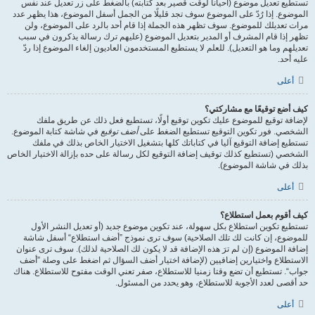
تستطيع تعديل موضوع (أحيانا لوقت قصير بعد كتابته) بالضغط على زر تعديل عند نفس
الموضوع. إذا رُدّ على الموضوع سوف تجد قليلًا من الجمل أسفل الموضوع، هذا يظهر عدد
مرات تعديلك للموضوع. سوف تظهر هذه الجملة إذا قام أحد بالرد على الموضوع، ولن
تظهر إذا قام المشرف أو المدير بتعديل الموضوع (عليهم ترك رسالة يذكرون في سبب
تعديلهم وما هو التعديل). للعلم لا يستطيع المستخدمون العاديون إلغاء الموضوع إذا ردّ
عليه أحد.
أعلى
كيف أضع توقيعًا مع مشاركتي؟
لإضافة توقيع للموضوع عليك تكوين توقيع أولًا، تستطيع فعل ذلك عن طريق ملفك
الشخصي. فور تكوين التوقيع تستطيع الضغط على
أضف توقيع
في شاشة كتابة الموضوع.
تستطيع إضافة التوقيع آليا في كتاباتك كلها بتشغيل الاختيار الخاص بذلك في ملفك
الشخصي (تستطيع كذلك توقيف إضافة التوقيع لكل رسالة على حده بإزالة الاختيار الخاص
بذلك في شاشة الموضوع).
أعلى
كيف أقوم بعمل استطلاع؟
تستطيع تكوين استطلاع بكل سهولة، عند تكوين موضوع جديد (أو تعديل النشر الأول
للموضوع، إن كانت لك تلك الصلاحية) سوف ترى نموذج ”أضف استطلاع“ أسفل شاشة
إضافة الموضوع (إن لم ترَ هذه الإضافة قد لا يكون لك الصلاحية لذلك). سوف ترى عنوان
الاستطلاع واختيارين إضافيين (لإضافة اختيار أضف السؤال ثم اضغط على وصلة ”أضف
جواب“. تستطيع أن تضع وقتا زمنيا للاستطلاع، صفر تعني الوقت مفتوح للاستطلاع. هناك
حد أقصى لعدد الأجوبة للاستطلاع، وهو يحدد من المسئول.
أعلى