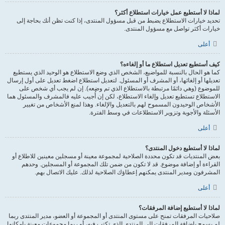
لماذا لا أستطيع عمل خيارات استطلاع أكثر؟
تحديد خيارات الاستطلاع يضبط من قبل مسؤول المنتدى، إذا كنت تظن أنك بحاجة إلى
خيارات أكثر تواصل مع مسؤول المنتدى.
أعلى
كيف أستطيع تعديل استطلاع ما أو إلغاءه؟
كما هو الحال بالنسبة للمواضيع، الشخص الذي وضع الاستطلاع هو الوحيد الذي يستطيع
تعديلها أو إلغائها، أو المشرف أو المسئول. لتعديل استطلاع اضغط تعديل على أول إرسال
للموضوع (وهي دائمًا مرتبطة بالاستطلاع الذي تم وضعه). إن لم يجب أي شخص على
الاستطلاع تستطيع تعديل وإلغاء الاستطلاع، لكن إن أُجيب عليه فالمشرف والمسئول هما
الأشخاص الوحيدون المسموح لهم بالتعديل والإلغاء. وهذا لمنع الأشخاص من تغيير
الأسئلة والأجوبة وتزوير الاستطلاعات في وسط الفترة.
أعلى
لماذا لا أستطيع دخول المنتدى؟
بعض المنتديات قد تكون محددة الصلاحية لمجموعة معينة أو مسجلين معينين للاطلاع أو
القراءة أو إضافة موضوع. قد لا تكون من ضمن تلك المجموعة أو المسجلين. وحدهم
المشرفون ومدير المنتدى يمكنهم إعطاؤك الصلاحية لذلك. عليك الاتصال بهم.
أعلى
لماذا لا أستطيع إضافة المرفقات؟
صلاحيات المرفقات تمنح على مستوى المنتدى أو المجموعة أو العضو، مدير المنتدى ربما
لم يسمح بإضافة المرفقات إلى المنتدى الذي تكتب فيه، أو ربما مجموعات معينة بإمكانها