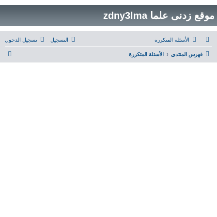
موقع زدنى علما zdny3lma
الأسئلة المتكررة
التسجيل
تسجيل الدخول
ب
فهرس المنتدى
الأسئلة المتكررة
ح
ث