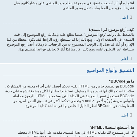
اعتماده أو أنك أصبحت عضوًا في مجموعة يطلع مدير المنتدى على مشاركاتهم قبل
نشرها. لمزيد من المعلومات اتصل بمدير المنتدى.
أعلى
كيف أرفع موضوع في المنتدى؟
بالضغط على رابط ”رفع الموضوع“ عندما تطلع عليه بإمكانك رفع الموضوع إلى قمة
المنتدى في الصفحة الأولى. ومع ذلك إذا لم تستطع رؤية الرابط فقد يكون معطلا من قبل
الإدارة أو أنك لم تصل إلى الوقت المسموح به بين الرفعات. بالإمكان أيضا رفع الموضوع
ببساطة عبر التعليق عليه، ومع ذلك، كن متأكدًا أنك لا تخالف قواعد المنتدى بهذا.
أعلى
التنسيق وأنواع المواضيع
ما هو BBCode؟
BBCode هو تطبيق خاص من HTML، يقدم تحكم أفصل على أجزاء معينة من المشاركة،
صلاحية استعمالك لها تحدد من المسئول، تستطيع تعطيلها لكل موضوع تنشره على حدة،
BBCode تستعمل نفس الطريقة في الكتابة التي يستعملها HTML، الرموز محاطة
بأقواس مربعة [ و ] بدلًا من < and > وتعطي تحكما أكثر في تنسيق النص. لمزيد من
المعلومات عن BBCode انظر الدليل الخاص بها في شاشة كتابة الموضوع.
أعلى
هل أستطيع استعمال HTML؟
لا، غير مسموح لك بكتابة HTML في هذا المنتدى مقدمة على أنها HTML. معظم