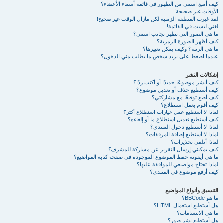
كيف أمنع اسمي من الظهور في قائمة أسماء الأعضاء؟
الأوقات غير صحيحة!
لقد غيرت المنطقة الزمنية لكن مازال الوقت غير صحيح!
لغتي ليست في القائمة!
ما هي الصور التي تظهر بجانب اسمي؟
كيف أظهر الصورة الرمزية؟
ما هي الرتبة؟ وكيف يمكن تغييرها؟
عندما اضغط على بريد شخص ما يطلب مني الدخول؟
إشكالات النشر
كيف أنشر موضوعًا جديدًا أو أكتب ردًا؟
كيف أستطيع حذف أو تعديل موضوع؟
كيف أضع توقيعًا مع مشاركتي؟
كيف أقوم بعمل استطلاع؟
لماذا لا أستطيع عمل خيارات استطلاع أكثر؟
كيف أستطيع تعديل استطلاع ما أو إلغاءه؟
لماذا لا أستطيع دخول المنتدى؟
لماذا لا أستطيع إضافة المرفقات؟
لماذا أتلقى تحذيرات؟
كيف يمكنني إرسال التقرير عن مشاركة للمشرف؟
ما هي أيقونة حفظ الموضوع الموجودة في صفحة كتابة المواضيع؟
لماذا تحتاج مواضيعي للموافقة عليها؟
كيف أرفع موضوع في المنتدى؟
التنسيق وأنواع المواضيع
ما هو BBCode؟
هل أستطيع استعمال HTML؟
ما هي الابتسامات؟
هل أستطيع نشر صور؟