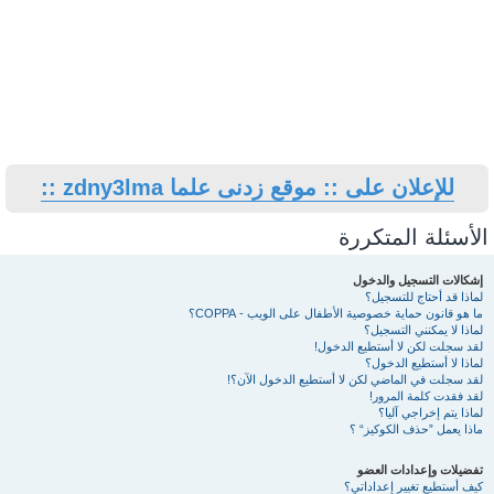
للإعلان على :: موقع زدنى علما zdny3lma ::
الأسئلة المتكررة
إشكالات التسجيل والدخول
لماذا قد أحتاج للتسجيل؟
ما هو قانون حماية خصوصية الأطفال على الويب - COPPA؟
لماذا لا يمكنني التسجيل؟
لقد سجلت لكن لا أستطيع الدخول!
لماذا لا أستطيع الدخول؟
لقد سجلت في الماضي لكن لا أستطيع الدخول الآن؟!
لقد فقدت كلمة المرور!
لماذا يتم إخراجي آليا؟
ماذا يعمل ”حذف الكوكيز“ ؟
تفضيلات وإعدادات العضو
كيف أستطيع تغيير إعداداتي؟