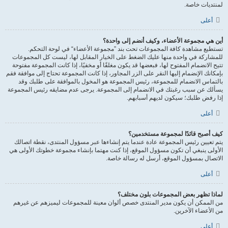
لمنتديات خاصة.
أعلى
أين هي مجموعة الأعضاء، وكيف أنضم إلى واحدة؟
تستطيع مشاهدة كافة المجموعات تحت بند ”مجموعة الأعضاء“ في لوحة التحكم.
للمشاركة في واحدة منها عليك الضغط على الخيار المقابل لها، ليست كل المجموعات
تتيح الانضمام المفتوح لها، فبعضها قد يكون مغلقًا أو مخفيًا، إذا كانت المجموعة مفتوحة
بإمكانك الإنضمام إليها النقر على الزر المجاور، إذا كانت المجموعة تحتاج إلى موافقة فقم
بالتماس الانضمام للمجموعة، رئيس المجموعة هو المخول بالموافقة على طلبك وقد
يسألك عن سبب رغبتك في الانضمام إلى المجموعة. يرجى عدم مضايقه رئيس المجموعة
إذا رفض طلبك؛ سيكون لديهم أسبابهم.
أعلى
كيف أصبح قائدًا لمجموعة مستخدمين؟
يتم تعيين رئيس المجموعة عادة عندما يتم إنشاءها عبر مسؤول المنتدى، نقطة اتصالك
الأولى ينبغي أن تكون مسؤول الموقع، إذا كنت مهتما بإنشاء مجموعة خطوتك الأولى هي
الاتصال بمسؤول الموقع، أرسل له رسالة خاصة.
أعلى
لماذا تظهر بعض المجموعات بلون مختلف؟
من الممكن أن يكون مدير المنتدى خصص ألوان معينة للمجموعات ليميزهم عن غيرهم
من الأعضاء الآخرين.
أعلى