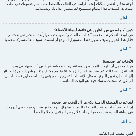
لوحة تحكم العضو؛ يمكنك إيجاد الرابط في الغالب بالضغط على اسم عضويتك في أعلى
صفحات المنتدى. هذا النظام سيسمح لك بتغيير إعداداتك وتفضيلاتك.
أعلى
كيف أمنع اسمي من الظهور في قائمة أسماء الأعضاء؟
في لوحة التحكم تحت قسم ”إعدادات المنتدى“ سوف تجد خيار
أخف حالتي في المنتدى
،
فعَّل هذا الخيار وسوف تظهر فقط لمسؤول الموقع أو لنفسك. سوف تعدّ مشتركا مختفيا.
أعلى
الأوقات غير صحيحة!
من المحتمل أن الوقت المعروض لمنطقة زمنية مختلفة عن التي أنت فيها، في هذه
الحالة زر لوحة التحكم وغير منطقتك الزمنية لتتفق مع مكانك مثلا الرياض القاهرة الجزائر
إلخ. انتبه إن تغيير التوقيت، مثل الإعدادات الأخرى يسمح بتغييرها للمسجلين فقط. لذا إن
لم تكن قد سجلت نفسك فهذا هو الوقت المناسب.
أعلى
لقد غيرت المنطقة الزمنية لكن مازال الوقت غير صحيح!
إن كنت قد أصلحت إعداد المنطقة الزمنية وما زال الوقت غير صحيح، فهذا يعني أن وقت
في ساعة الخادم غير صحيح الرجاء إعلام مدير المنتدى لإصلاح الخطأ.
أعلى
لغتي ليست في القائمة!