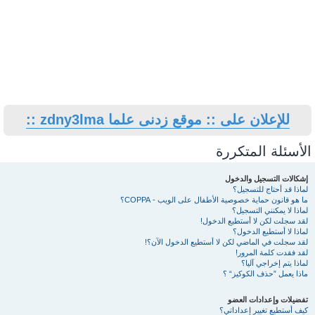
للإعلان على :: موقع زدنى علما zdny3lma ::
الأسئلة المتكررة
إشكالات التسجيل والدخول
لماذا قد أحتاج للتسجيل؟
ما هو قانون حماية خصوصية الأطفال على الويب - COPPA؟
لماذا لا يمكنني التسجيل؟
لقد سجلت لكن لا أستطيع الدخول!
لماذا لا أستطيع الدخول؟
لقد سجلت في الماضي لكن لا أستطيع الدخول الآن؟!
لقد فقدت كلمة المرور!
لماذا يتم إخراجي آليا؟
ماذا يعمل ”حذف الكوكيز“ ؟
تفضيلات وإعدادات العضو
كيف أستطيع تغيير إعداداتي؟