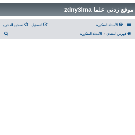
موقع زدنى علما zdny3lma
الأسئلة المتكررة
التسجيل
تسجيل الدخول
ب
فهرس المنتدى
الأسئلة المتكررة
ح
ث