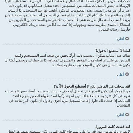
حدث أحد أمرين. إذا كان دعم COPPA فعال وضغطت على أنا أقل من 13 سنة عليك اتّباع
الإرشادات. بعض المنتديات تطلب من المسجلين الجدد تفعيل حساباتهم، قد يكون ذلك
عبرك أو عبر مدير المنتدى هذه المعلومات قد تكون أبلغت بها عند التسجيل. إذا أرسلت
إليك رسالة بريد عليك اتّباع الإرشادات، إذا لم تستلم البريد هل أنت متأكد من صحة عنوان
بريدك؟ سبب استعمال طريقة تنشيط الحساب تلك هي منع المستخدمين العابرين من
استغلال المنتدى بطريقة سيئة ومجهولة. إذا كنت متأكدًا من صحة بريدك الالكتروني
فأرسل رسالة للمدير.
أعلى
لماذا لا أستطيع الدخول؟
هناك عدة أسباب يمكن أن تسبب ذلك: أولًا: تحقق من صحة اسم المستخدم وكلمة
المرور، ثم عليك مراسلة مدير الموقع أو المشرف لمعرفة إذا تم حظرك. ويحتمل أيضًا أن
يكون هناك خلل في تكوين الموقع ويجب عليهم إصلاحه.
أعلى
لقد سجلت في الماضي لكن لا أستطيع الدخول الآن؟!
من الممكن أن يكون المدير قام بتعطيل أو حذف حسابك لسبب ما. أيضا، بعض المنتديات
تقوم في كل فترة بحذف الأعضاء الذين لم يشاركوا لمدة طويلة لتصغير حجم قاعدة
البيانات، إذا حدث ذلك حاول إعادة التسجيل مرة أخرى وحاول أن تكون أكثر تفاعلا في
النقاشات.
أعلى
لقد فقدت كلمة المرور!
لا تفزع! بالرغم من عدم قدرتنا على استرجاع كلمة المرور لكن نستطيع تصفيرها. لفعل