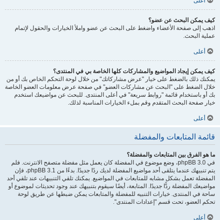
أعلى
كيف يمكن البحث عن عضو؟
اذهب إلى صفحة الأعضاء واضغط على البحث عن عضو واملأ الخيارات والحقول لإتمام
عملية البحث.
أعلى
كيف يمكن إيجاد المواضيع والمشاركات كلها الخاصة بي في المنتدى؟
يمكنك ذلك بالضغط على خيار "عرض مشاركاتك" من خلال لوحة التحكم الخاص بك أو من
خلال الضغط على "البحث عن مشاركات العضو" في صفحة عرض معلومات العضو الخاصة
بك أو باستخدام قائمة "روابط سريعة" في أعلى المنتدى. للبحث عن مواضيعك استخدم
خيار صفحة البحث المتقدم وقم بملء الخيارات المناسبة لذلك.
أعلى
قائمة المتابعات والمفضلة
ما هو الفرق بين المتابعات والمفضلة؟
في phpBB 3.0، وضع موضوع في المفضلة كان يعمل مثل مفضلة متصفح الانترنت. فلم
يتم تنبيهك عندما يتلقى أحد مواضيع المفضلة لديك ردًا جديدًا. بدءًا من phpBB 3.1، فإن
المفضلة تعمل بشكل مشابه للمتابعات في المواضيع. يمكنك تلقي التنبيهات عند تلقي أحد
مواضيعك المفضلة ردًّا جديدًا. المتابعة، أيضًا سيقوم بتنبيهك عند وجود تحديثات لموضوع أو
ساحة في المنتدى. خيارات التنبيه للمفضلة والمتابعات يمكن ضبطها عن طريق لوحة
تحكم العضو، تحت قسم "إعدادات المنتدى".
أعلى