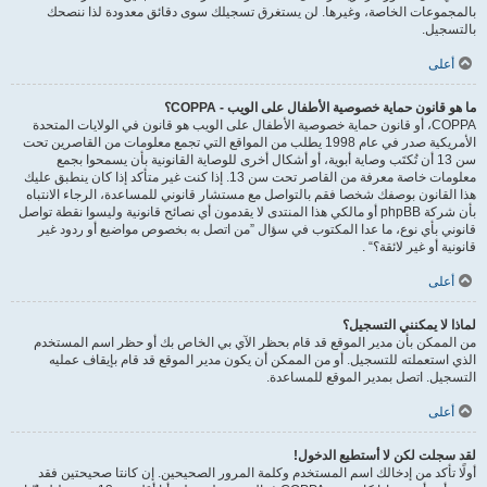
بالمجموعات الخاصة، وغيرها. لن يستغرق تسجيلك سوى دقائق معدودة لذا ننصحك
بالتسجيل.
أعلى
ما هو قانون حماية خصوصية الأطفال على الويب - COPPA؟
COPPA، أو قانون حماية خصوصية الأطفال على الويب هو قانون في الولايات المتحدة
الأمريكية صدر في عام 1998 يطلب من المواقع التي تجمع معلومات من القاصرين تحت
سن 13 أن تُكتَب وصاية أبوية، أو أشكال أخرى للوصاية القانونية بأن يسمحوا بجمع
معلومات خاصة معرفة من القاصر تحت سن 13. إذا كنت غير متأكد إذا كان ينطبق عليك
هذا القانون بوصفك شخصا فقم بالتواصل مع مستشار قانوني للمساعدة، الرجاء الانتباه
بأن شركة phpBB أو مالكي هذا المنتدى لا يقدمون أي نصائح قانونية وليسوا نقطة تواصل
قانوني بأي نوع، ما عدا المكتوب في سؤال ”من اتصل به بخصوص مواضيع أو ردود غير
قانونية أو غير لائقة؟“ .
أعلى
لماذا لا يمكنني التسجيل؟
من الممكن بأن مدير الموقع قد قام بحظر الآي بي الخاص بك أو حظر اسم المستخدم
الذي استعملته للتسجيل. أو من الممكن أن يكون مدير الموقع قد قام بإيقاف عمليه
التسجيل. اتصل بمدير الموقع للمساعدة.
أعلى
لقد سجلت لكن لا أستطيع الدخول!
أولًا تأكد من إدخالك اسم المستخدم وكلمة المرور الصحيحين. إن كانتا صحيحتين فقد