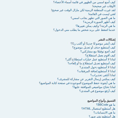
كيف أمنع اسمي من الظهور في قائمة أسماء الأعضاء؟
الأوقات غير صحيحة!
لقد غيرت المنطقة الزمنية لكن مازال الوقت غير صحيح!
لغتي ليست في القائمة!
ما هي الصور التي تظهر بجانب اسمي؟
كيف أظهر الصورة الرمزية؟
ما هي الرتبة؟ وكيف يمكن تغييرها؟
عندما اضغط على بريد شخص ما يطلب مني الدخول؟
إشكالات النشر
كيف أنشر موضوعًا جديدًا أو أكتب ردًا؟
كيف أستطيع حذف أو تعديل موضوع؟
كيف أضع توقيعًا مع مشاركتي؟
كيف أقوم بعمل استطلاع؟
لماذا لا أستطيع عمل خيارات استطلاع أكثر؟
كيف أستطيع تعديل استطلاع ما أو إلغاءه؟
لماذا لا أستطيع دخول المنتدى؟
لماذا لا أستطيع إضافة المرفقات؟
لماذا أتلقى تحذيرات؟
كيف يمكنني إرسال التقرير عن مشاركة للمشرف؟
ما هي أيقونة حفظ الموضوع الموجودة في صفحة كتابة المواضيع؟
لماذا تحتاج مواضيعي للموافقة عليها؟
كيف أرفع موضوع في المنتدى؟
التنسيق وأنواع المواضيع
ما هو BBCode؟
هل أستطيع استعمال HTML؟
ما هي الابتسامات؟
هل أستطيع نشر صور؟