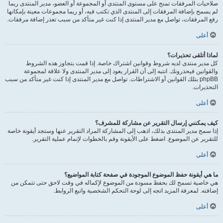
صلاحيات المرفقات تمنح على مستوى المنتدى أو المجموعة أو العضو، مدير المنتدى ربما
لم يسمح بإضافة المرفقات إلى المنتدى الذي تكتب فيه، أو ربما مجموعات معينة بإمكانها
رفع المرفقات، تواصل مع مدير المنتدى إذا كنت غير متأكد من سبب تعذر إضافة مرفقات.
أعلى
لماذا أتلقى تحذيرات؟
كل مدير منتدى لديه شروط وقوانين اشتراك خاصة. إذا قمت بتجاوز هذه الشروط
والقوانين فيحذرونك. انتبه إلى أن القرار يعود إلى مدير المنتدى ولا علاقة لمجموعة
phpBB بتلك القوانين أو الاشتراطات. تواصل مع مدير المنتدى إذا كنت غير متأكد من سبب
التحذيرات.
أعلى
كيف يمكنني إرسال التقرير عن مشاركة للمشرف؟
إذا سمح مدير المنتدى بذلك، اذهب إلى المشاركة المراد التقرير عنها وستجد أيقونة خاصة
للتقرير عن الموضوع. اضغط على الأيقونة وقم بالخطوات لإتمام عملية التقرير.
أعلى
ما هي أيقونة حفظ الموضوع الموجودة في صفحة كتابة المواضيع؟
هي خاصية تسمح لك بحفظ مسودة من الموضوع لإكماله في وقت لاحق حتى تتمكن من
إضافته. لمعرفة المزيد اتجه إلى لوحة التحكم الشخصية واتبع الروابط.
أعلى