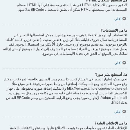
هل أستطيع استعمال HTML؟
لا، غير مسموح لك بكتابة HTML في هذا المنتدى مقدمة على أنها HTML. معظم
التنسيقات التي تستعملها HTML يمكن أن تطبق باستعمال BBCode بدلا منها.
أعلى
ما هي الابتسامات؟
الابتسامات أو الرموز الانفعالية هي صور صغيرة من الممكن استعمالها للتعبير عن
المشاعر باستعمال حروف قليلة، مثلًا الرمزين :) تعني سعيد، :( تعني حزين. قائمة كاملة
بالوجوه موجودة عند تقديم موضوع أو رد جديد، حاول ألاّ تكثر من استعمال الوجوه، فقد
يجعل هذا الموضوع غير قابل للقراءة مما يدعو المشرف إلى تعديل الموضوع أو حتى إزالته
تمامًا، مدير الموقع له الحق في تحديد الابتسامات في موضوع.
أعلى
هل أستطيع نشر صور؟
نعم، يمكن إظهار الصور في المشاركات، إذا سمح مدير المنتدى بخاصية المرفقات يمكنك
رفع صورة للمنتدى. ومع ذلك يمكنك إضافتها من رابط صورة مرفوعة على موقع مثلًا
http://www.example.com/my-picture.gif ولا يمكنك إضافة صورة محفوظة على جهاز
الكمبيوتر الخاص بك أو صورة محفوظة على خادم محمي بكلمة مرور مثل صندوق بريد
hotmail أو Yahoo. لإظهار صورة يجب وضع الرابط الصحيح بين وسم BBCode الخاص
بذلك [img].
أعلى
ما هي الإعلانات العامة؟
الإعلانات العامة تحوي معلومات مهمة يتوجب الاطلاع عليها. وستظهر الإعلانات العامة