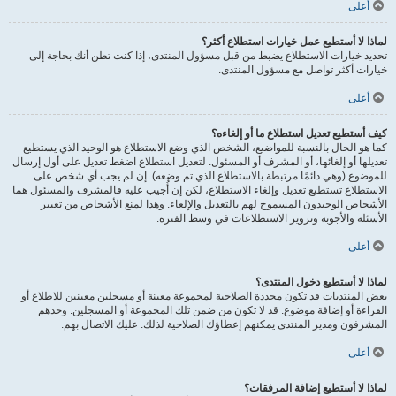
أعلى
لماذا لا أستطيع عمل خيارات استطلاع أكثر؟
تحديد خيارات الاستطلاع يضبط من قبل مسؤول المنتدى، إذا كنت تظن أنك بحاجة إلى
خيارات أكثر تواصل مع مسؤول المنتدى.
أعلى
كيف أستطيع تعديل استطلاع ما أو إلغاءه؟
كما هو الحال بالنسبة للمواضيع، الشخص الذي وضع الاستطلاع هو الوحيد الذي يستطيع
تعديلها أو إلغائها، أو المشرف أو المسئول. لتعديل استطلاع اضغط تعديل على أول إرسال
للموضوع (وهي دائمًا مرتبطة بالاستطلاع الذي تم وضعه). إن لم يجب أي شخص على
الاستطلاع تستطيع تعديل وإلغاء الاستطلاع، لكن إن أُجيب عليه فالمشرف والمسئول هما
الأشخاص الوحيدون المسموح لهم بالتعديل والإلغاء. وهذا لمنع الأشخاص من تغيير
الأسئلة والأجوبة وتزوير الاستطلاعات في وسط الفترة.
أعلى
لماذا لا أستطيع دخول المنتدى؟
بعض المنتديات قد تكون محددة الصلاحية لمجموعة معينة أو مسجلين معينين للاطلاع أو
القراءة أو إضافة موضوع. قد لا تكون من ضمن تلك المجموعة أو المسجلين. وحدهم
المشرفون ومدير المنتدى يمكنهم إعطاؤك الصلاحية لذلك. عليك الاتصال بهم.
أعلى
لماذا لا أستطيع إضافة المرفقات؟