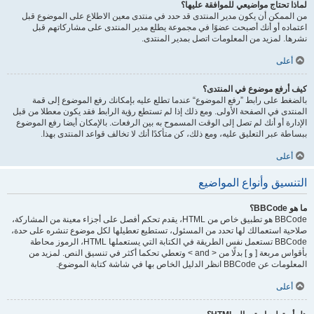
لماذا تحتاج مواضيعي للموافقة عليها؟
من الممكن أن يكون مدير المنتدى قد حدد في منتدى معين الاطلاع على الموضوع قبل
اعتماده أو أنك أصبحت عضوًا في مجموعة يطلع مدير المنتدى على مشاركاتهم قبل
نشرها. لمزيد من المعلومات اتصل بمدير المنتدى.
أعلى
كيف أرفع موضوع في المنتدى؟
بالضغط على رابط ”رفع الموضوع“ عندما تطلع عليه بإمكانك رفع الموضوع إلى قمة
المنتدى في الصفحة الأولى. ومع ذلك إذا لم تستطع رؤية الرابط فقد يكون معطلا من قبل
الإدارة أو أنك لم تصل إلى الوقت المسموح به بين الرفعات. بالإمكان أيضا رفع الموضوع
ببساطة عبر التعليق عليه، ومع ذلك، كن متأكدًا أنك لا تخالف قواعد المنتدى بهذا.
أعلى
التنسيق وأنواع المواضيع
ما هو BBCode؟
BBCode هو تطبيق خاص من HTML، يقدم تحكم أفصل على أجزاء معينة من المشاركة،
صلاحية استعمالك لها تحدد من المسئول، تستطيع تعطيلها لكل موضوع تنشره على حدة،
BBCode تستعمل نفس الطريقة في الكتابة التي يستعملها HTML، الرموز محاطة
بأقواس مربعة [ و ] بدلًا من < and > وتعطي تحكما أكثر في تنسيق النص. لمزيد من
المعلومات عن BBCode انظر الدليل الخاص بها في شاشة كتابة الموضوع.
أعلى