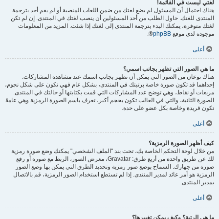
لغتي ليست في القائمة!
هناك احتمال أن المسئول لم يضع لغتك من ضمن اللغات المنصبة أو لم يقم أحد بترجمة
المنتدى للغتك. حاول الطلب من أحد المسئولين أن ينصب لغتك في المنتدى. إن لم تكن
لغتك متوفرة، يمكنك البدء بترجمة المنتدى إلى لغتك إذا شئت. المزيد من المعلومات
موجودة لدى موقع
phpBB
®.
أعلى
ما هي الصور التي تظهر بجانب اسمي؟
هناك نوعان من الصور التي يمكن أن تظهر بجانب اسمك عند مشاهدة المشاركات.
إحداهما قد تكون صورة خاصة برتبتك في المنتدى، بشكل عام فهي تكون على شكل نجوم،
مربعات أو نقاط، وهي توضح عدد المشاركات التي قمت بكتابتها أو حالتك في المنتدى.
الصورة الثانية، والتي في الغالب تكون بحجم أكبر، تعرف باسم الصورة الرمزية وهي عامةً
تكون فريدة وخاصة بكل عضو على حدة.
أعلى
كيف أظهر الصورة الرمزية؟
من خلال لوحة التحكم الخاصة بك، تحت بند "الملف الشخصي" يمكنك وضع صورة رمزية
لك عن طريق واحدة من أربع طرق: Gravatar، معرض الصور، الربط مع صورة أو رفع
صورة من جهازك. السماح بوضع صور رمزية وتحديد الطرق التي يمكن بها وضع الصور
الرمزية هو أمر عائد لمدير المنتدى. إذا لم تستطع استخدام الصور الرمزية، قم بالاتصال
بمدير المنتدى.
أعلى
ما هي الرتبة؟ وكيف يمكن تغييرها؟