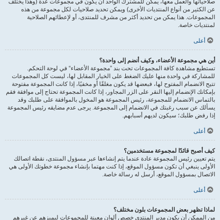
صلاحياتها والعمل معها، يمكن للمشترك الواحد أن يكون في مجموعات عدة (وهذا يختلف
عن الكثير من أنواع المنتديات الأخرى) ويمكن تحديد صلاحيات لكل مجموعة من هذه
المجموعات. هذا يمكن من تحديد أكثر من مشرف للمنتدى، أو لإعطائهم الصلاحية
لمنتديات خاصة.
أعلى
أين هي مجموعة الأعضاء، وكيف أنضم إلى واحدة؟
تستطيع مشاهدة كافة المجموعات تحت بند ”مجموعة الأعضاء“ في لوحة التحكم.
للمشاركة في واحدة منها عليك الضغط على الخيار المقابل لها، ليست كل المجموعات
تتيح الانضمام المفتوح لها، فبعضها قد يكون مغلقًا أو مخفيًا، إذا كانت المجموعة مفتوحة
بإمكانك الإنضمام إليها النقر على الزر المجاور، إذا كانت المجموعة تحتاج إلى موافقة فقم
بالتماس الانضمام للمجموعة، رئيس المجموعة هو المخول بالموافقة على طلبك وقد
يسألك عن سبب رغبتك في الانضمام إلى المجموعة. يرجى عدم مضايقه رئيس المجموعة
إذا رفض طلبك؛ سيكون لديهم أسبابهم.
أعلى
كيف أصبح قائدًا لمجموعة مستخدمين؟
يتم تعيين رئيس المجموعة عادة عندما يتم إنشاءها عبر مسؤول المنتدى، نقطة اتصالك
الأولى ينبغي أن تكون مسؤول الموقع، إذا كنت مهتما بإنشاء مجموعة خطوتك الأولى هي
الاتصال بمسؤول الموقع، أرسل له رسالة خاصة.
أعلى
لماذا تظهر بعض المجموعات بلون مختلف؟
من الممكن أن يكون مدير المنتدى خصص ألوان معينة للمجموعات ليميزهم عن غيرهم