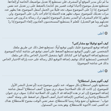
ما لم تكن مدير الموقع أو المشرف فلن تستطيع إلا تعديل مواضيعك الخاصة أو إلغاءها.
تستطيع تعديل موضوع (أحيانا لوقت قصير بعد كتابته) بالضغط على زر تعديل عند نفس
الموضوع. إذا رُدّ على الموضوع سوف تجد قليلًا من الجمل أسفل الموضوع، هذا يظهر عدد
مرات تعديلك للموضوع. سوف تظهر هذه الجملة إذا قام أحد بالرد على الموضوع، ولن
تظهر إذا قام المشرف أو المدير بتعديل الموضوع (عليهم ترك رسالة يذكرون في سبب
تعديلهم وما هو التعديل). للعلم لا يستطيع المستخدمون العاديون إلغاء الموضوع إذا ردّ
عليه أحد.
أعلى
كيف أضع توقيعًا مع مشاركتي؟
لإضافة توقيع للموضوع عليك تكوين توقيع أولًا، تستطيع فعل ذلك عن طريق ملفك
الشخصي. فور تكوين التوقيع تستطيع الضغط على
أضف توقيع
في شاشة كتابة الموضوع.
تستطيع إضافة التوقيع آليا في كتاباتك كلها بتشغيل الاختيار الخاص بذلك في ملفك
الشخصي (تستطيع كذلك توقيف إضافة التوقيع لكل رسالة على حده بإزالة الاختيار الخاص
بذلك في شاشة الموضوع).
أعلى
كيف أقوم بعمل استطلاع؟
تستطيع تكوين استطلاع بكل سهولة، عند تكوين موضوع جديد (أو تعديل النشر الأول
للموضوع، إن كانت لك تلك الصلاحية) سوف ترى نموذج ”أضف استطلاع“ أسفل شاشة
إضافة الموضوع (إن لم ترَ هذه الإضافة قد لا يكون لك الصلاحية لذلك). سوف ترى عنوان
الاستطلاع واختيارين إضافيين (لإضافة اختيار أضف السؤال ثم اضغط على وصلة ”أضف
جواب“. تستطيع أن تضع وقتا زمنيا للاستطلاع، صفر تعني الوقت مفتوح للاستطلاع. هناك
حد أقصى لعدد الأجوبة للاستطلاع، وهو يحدد من المسئول.