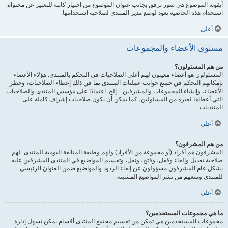
أيقونة الموضوع هي صور ترفق بجانب عنوان الموضوع من اختيار كاتبه للتعبير عن محتواه.
استخدام هذه الخاصية تعود لوضع مدير المنتدى لصلاحية استخدامها.
أعلى
مستوى الأعضاء والمجموعات
من هم المسئولون؟
المسئولون هو أعضاء معينون لهم أعلى الصلاحيات في التحكم بالمنتدى. هؤلاء الأعضاء
بإمكانهم التحكم في جميع جوانب عمليات المنتدى بما في ذلك إعطاء الصلاحيات، وحظر
الأعضاء، وإنشاء المجموعات والمشرفين... إلخ. اعتمادًا على مؤسس المنتدى والصلاحيات
التي أعطاها لغيره من المسئولين، كما يمكن أن يكون صلاحيات إشراف كاملة على
المنتديات.
أعلى
من هم المشرفون؟
المشرفون هم أفراد (أو مجموعة من الأفراد) ولهم وظيفة المتابعة اليومية للمنتدى. لهم
صلاحية تعديل وإلغاء وقفل، وفتح، ونقل، وتقسيم المواضيع في المنتدى المشرفين عليه.
بشكل عام المشرفون مسؤولون عن إبقاء الردود والمواضيع ضمن العنوان الرئيسي
للمنتدى ومنعهم من نشر المواضيع المشينة.
أعلى
ما هي مجموعات المستخدمين؟
مجموعات المستخدمين هي تمكن من تقسيم مجتمع المنتدى أقسام يمكن تسهل إدارة