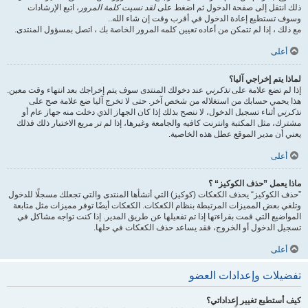
ذلك انتقل إلى صفحة الدخول ثم اضغط على
لقد نسيت كلمة المرور
، اتبع الإرشادات
وسوف تستطيع إعادة الدخول في أقرب وقت إن شاء الله..
مع ذلك ، إذا لم تتمكن من أعاده تعيين كلمه المرور الخاصة بك ، اتصل بمسؤول المنتدى.
أعلى
لماذا يتم إخراجي آليا؟
إذا لم تضع علامة على
تذكرني
عند دخولك المنتدى سوف يتم إخراجك بعد انتهاء وقت معين.
هذا يحمي حسابك من استغلاله من شخص آخر. حتى لا تخرج آليا ضع علامة صح على
تذكرني
أثناء تسجيل الدخول، لا ننصح بذلك إذا كان الجهاز الذي دخلت منه جهاز عام أو
مشترك، مثل المكتبة وانترنت كافيه والجامعة وغيرها، إذا لم تر مربع الاختيار ذلك فذلك
يعني أن مدير الموقع عطل هذه الخاصية.
أعلى
ماذا يعمل ”حذف الكوكيز“ ؟
”حذف الكوكيز“ يحذف الكعكات (كوكيز) التي أنشأها المنتدى والتي تجعلك مسجلًا للدخول
وتلغي بعض المميزات المرتبطة بنظام الكعكات. الكعكات أيضًا توفر مميزات مثل متابعة
المواضيع التي قمت بقراءتها إذا تم تفعيلها عن طريق المدير. إذا كنت تواجه مشاكل في
تسجيل الدخول أو الخروج، فقد يساعد حذف الكعكات في حلها.
أعلى
تفضيلات وإعدادات العضو
كيف أستطيع تغيير إعداداتي؟