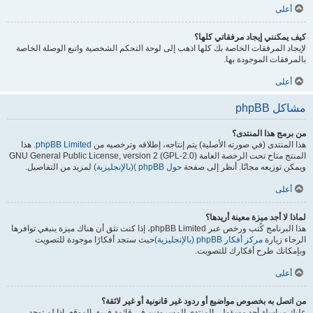
أعلى
كيف يمكنني إيجاد مرفقاتي كلها؟
لإيجاد المرفقات الخاصة بك كلها اذهب إلى لوحة التحكم الشخصية واتبع الوصلة الخاصة
بالمرفقات الموجودة بها.
أعلى
مشاكل phpBB
من برمج هذا المنتدى؟
هذا المنتدى (في صورته الأصلية) يتم إنتاجه، إطلاقه وترخصيه من
phpBB Limited
. هذا
المنتج متاح تحت الرخصة العامة GNU General Public License, version 2 (GPL-2.0)
ويمكن توزيعه مجانًا. أنظر إلى صفحة
حول phpBB )(بالإنجليزية)
لمزيد من التفاصيل.
أعلى
لماذا لا أجد ميزة معينة أريدها؟
هذا البرنامج كُتب ورخص عبر phpBB Limited، إذا كنت تثق أن هناك ميزة ينبغي توافرها
الرجاء زيارة
مركز أفكار phpBB (بالإنجليزية)
حيث ستجد أفكارًا موجودة للتصويت
وبإمكانك طرح أفكارك للتصويت.
أعلى
من اتصل به بخصوص مواضيع أو ردود غير قانونية أو غير لائقة؟
عليك مراسلة أحد مسؤولي المنتدى المسرودين في قائمة فريق الموقع، إذا لم توجد