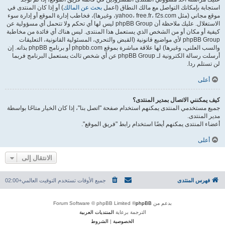
استجابة بإمكانك التواصل مع مالك النطاق (اعمل
بحث عن المالك
) أو إذا كان المنتدى في
موقع مجاني (مثل yahoo، free.fr، f2s.com، وغيرها)، فخاطب إدارة الموقع أو إدارة سوء
الاستغلال. عليك ملاحظة أن phpBB Group ليس لها أي تحكم ولا تتحمل أي مسؤولية عن
كيفية أو مكان أو من الشخص الذي يستعمل هذا المنتدى. ليس هناك أي فائدة من مخاطبة
phpBB Group لأي مواضيع قانونية (القبض والتحري، المسئولية القانونية، التعليقات
والسب العلني، وغيرها) لها علاقة مباشرة بموقع phpbb.com أو برنامج phpBB بذاته. إن
أرسلت رسالة الكترونية لـ phpBB Group عن أي شخص ثالث يستعمل البرنامج فربما
لن تستلم ردا.
أعلى
كيف يمكنني الاتصال بمدير المنتدى؟
جميع مستخدمي المنتدى يمكنهم استخدام صفحة "اتصل بنا"، إذا كان الخيار متاحًا بواسطة
مدير المنتدى.
أعضاء المنتدى يمكنهم أيضًا استخدام رابط "فريق الموقع".
أعلى
الانتقال إلى
فهرس المنتدى
جميع الأوقات تستخدم
التوقيت العالمي+02:00
بدعم من
phpBB
® Forum Software © phpBB Limited
الترجمة برعاية
المنتديات العربية
الخصوصية
|
الشروط