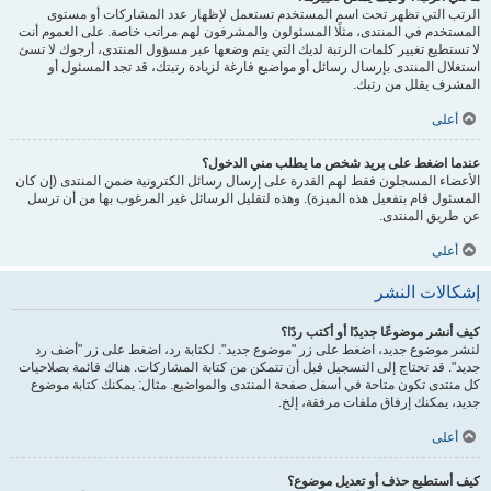
الرتب التي تظهر تحت اسم المستخدم تستعمل لإظهار عدد المشاركات أو مستوى
المستخدم في المنتدى، مثلًا المسئولون والمشرفون لهم مراتب خاصة. على العموم أنت
لا تستطيع تغيير كلمات الرتبة لديك التي يتم وضعها عبر مسؤول المنتدى، أرجوك لا تسئ
استغلال المنتدى بإرسال رسائل أو مواضيع فارغة لزيادة رتبتك، قد تجد المسئول أو
المشرف يقلل من رتبك.
أعلى
عندما اضغط على بريد شخص ما يطلب مني الدخول؟
الأعضاء المسجلون فقط لهم القدرة على إرسال رسائل الكترونية ضمن المنتدى (إن كان
المسئول قام بتفعيل هذه الميزة). وهذه لتقليل الرسائل غير المرغوب بها من أن ترسل
عن طريق المنتدى.
أعلى
إشكالات النشر
كيف أنشر موضوعًا جديدًا أو أكتب ردًا؟
لنشر موضوع جديد، اضغط على زر "موضوع جديد". لكتابة رد، اضغط على زر "أضف رد
جديد". قد تحتاج إلى التسجيل قبل أن تتمكن من كتابة المشاركات. هناك قائمة بصلاحيات
كل منتدى تكون متاحة في أسفل صفحة المنتدى والمواضيع. مثال: يمكنك كتابة موضوع
جديد، يمكنك إرفاق ملفات مرفقة، إلخ.
أعلى
كيف أستطيع حذف أو تعديل موضوع؟