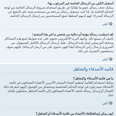
أستقبل الكثير من الرسائل الخاصة غير المرغوب بها!
يمكنك حذف رسائل عضو ما تلقائيًا عن طريق استخدام شروط الرسائل الخاصة من لوحة
التحكم الخاصة بك. إذا كنت تستقبل رسائل مزعجة من مستخدم بعينه، قم بالتبليغ عن
الرسالة للمدراء؛ فهم لديهم السلطة لمنع المستخدمين من إرسال الرسائل الخاصة.
أعلى
لقد استلمت رسالة مؤذية أو دعائية من شخص ما في هذا المنتدى!
نأسف أن نسمع ذلك. واجهة البريد الالكتروني تحتوي على عدة ضوابط لمنع هذه المشاكل
ومتابعة المرسلين لمثل هذه الرسائل. عليك إرسال الرسالة بالكامل للمسؤول، من
الضروري إرسال رأس الرسالة أيضًا (فهي تحتوي على من أرسل الرسالة). فإنهم سوف
يستطيعون التصرف في ذلك.
أعلى
قائمة الأصدقاء والتجاهل
ما هي قائمة الأصدقاء والتجاهل؟
يمكنك استخدام القائمة لتنظيم أعضاء المنتدى الآخرين. الأعضاء المضافون في قائمة
الأصدقاء سيدرجون في لوحة التحكم الشخصية وستتمكن من الوصول إليهم لمعرفة حالة
الاتصال أو إرسال رسالة خاصة. الأعضاء المضافون إلى قائمة التجاهل سيُخفَونَ تلقائيا
عنك.
أعلى
كيف يمكن إضافة/إلغاء الأعضاء من قائمة الأصدقاء أو التجاهل؟