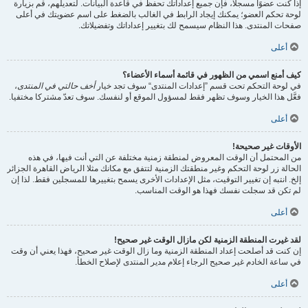
إذا كنت عضوًا مسجلًا، فإن جميع إعداداتك تحفظ في قاعدة البيانات. لتعديلهم، قم بزيارة
لوحة تحكم العضو؛ يمكنك إيجاد الرابط في الغالب بالضغط على اسم عضويتك في أعلى
صفحات المنتدى. هذا النظام سيسمح لك بتغيير إعداداتك وتفضيلاتك.
أعلى
كيف أمنع اسمي من الظهور في قائمة أسماء الأعضاء؟
في لوحة التحكم تحت قسم ”إعدادات المنتدى“ سوف تجد خيار
أخف حالتي في المنتدى
،
فعَّل هذا الخيار وسوف تظهر فقط لمسؤول الموقع أو لنفسك. سوف تعدّ مشتركا مختفيا.
أعلى
الأوقات غير صحيحة!
من المحتمل أن الوقت المعروض لمنطقة زمنية مختلفة عن التي أنت فيها، في هذه
الحالة زر لوحة التحكم وغير منطقتك الزمنية لتتفق مع مكانك مثلا الرياض القاهرة الجزائر
إلخ. انتبه إن تغيير التوقيت، مثل الإعدادات الأخرى يسمح بتغييرها للمسجلين فقط. لذا إن
لم تكن قد سجلت نفسك فهذا هو الوقت المناسب.
أعلى
لقد غيرت المنطقة الزمنية لكن مازال الوقت غير صحيح!
إن كنت قد أصلحت إعداد المنطقة الزمنية وما زال الوقت غير صحيح، فهذا يعني أن وقت
في ساعة الخادم غير صحيح الرجاء إعلام مدير المنتدى لإصلاح الخطأ.
أعلى