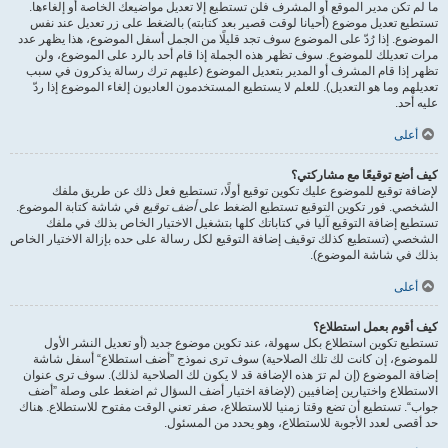
ما لم تكن مدير الموقع أو المشرف فلن تستطيع إلا تعديل مواضيعك الخاصة أو إلغاءها.
تستطيع تعديل موضوع (أحيانا لوقت قصير بعد كتابته) بالضغط على زر تعديل عند نفس
الموضوع. إذا رُدّ على الموضوع سوف تجد قليلًا من الجمل أسفل الموضوع، هذا يظهر عدد
مرات تعديلك للموضوع. سوف تظهر هذه الجملة إذا قام أحد بالرد على الموضوع، ولن
تظهر إذا قام المشرف أو المدير بتعديل الموضوع (عليهم ترك رسالة يذكرون في سبب
تعديلهم وما هو التعديل). للعلم لا يستطيع المستخدمون العاديون إلغاء الموضوع إذا ردّ
عليه أحد.
أعلى
كيف أضع توقيعًا مع مشاركتي؟
لإضافة توقيع للموضوع عليك تكوين توقيع أولًا، تستطيع فعل ذلك عن طريق ملفك
الشخصي. فور تكوين التوقيع تستطيع الضغط على
أضف توقيع
في شاشة كتابة الموضوع.
تستطيع إضافة التوقيع آليا في كتاباتك كلها بتشغيل الاختيار الخاص بذلك في ملفك
الشخصي (تستطيع كذلك توقيف إضافة التوقيع لكل رسالة على حده بإزالة الاختيار الخاص
بذلك في شاشة الموضوع).
أعلى
كيف أقوم بعمل استطلاع؟
تستطيع تكوين استطلاع بكل سهولة، عند تكوين موضوع جديد (أو تعديل النشر الأول
للموضوع، إن كانت لك تلك الصلاحية) سوف ترى نموذج ”أضف استطلاع“ أسفل شاشة
إضافة الموضوع (إن لم ترَ هذه الإضافة قد لا يكون لك الصلاحية لذلك). سوف ترى عنوان
الاستطلاع واختيارين إضافيين (لإضافة اختيار أضف السؤال ثم اضغط على وصلة ”أضف
جواب“. تستطيع أن تضع وقتا زمنيا للاستطلاع، صفر تعني الوقت مفتوح للاستطلاع. هناك
حد أقصى لعدد الأجوبة للاستطلاع، وهو يحدد من المسئول.