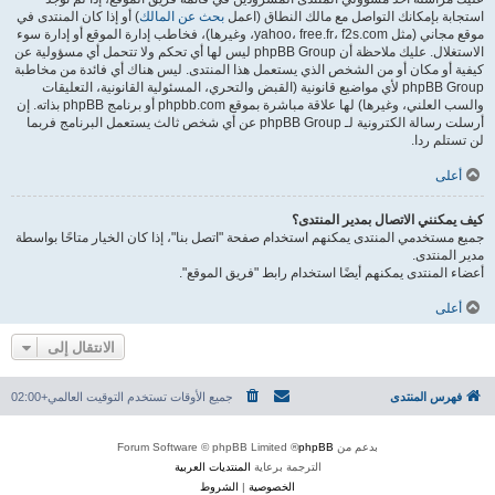
استجابة بإمكانك التواصل مع مالك النطاق (اعمل
بحث عن المالك
) أو إذا كان المنتدى في
موقع مجاني (مثل yahoo، free.fr، f2s.com، وغيرها)، فخاطب إدارة الموقع أو إدارة سوء
الاستغلال. عليك ملاحظة أن phpBB Group ليس لها أي تحكم ولا تتحمل أي مسؤولية عن
كيفية أو مكان أو من الشخص الذي يستعمل هذا المنتدى. ليس هناك أي فائدة من مخاطبة
phpBB Group لأي مواضيع قانونية (القبض والتحري، المسئولية القانونية، التعليقات
والسب العلني، وغيرها) لها علاقة مباشرة بموقع phpbb.com أو برنامج phpBB بذاته. إن
أرسلت رسالة الكترونية لـ phpBB Group عن أي شخص ثالث يستعمل البرنامج فربما
لن تستلم ردا.
أعلى
كيف يمكنني الاتصال بمدير المنتدى؟
جميع مستخدمي المنتدى يمكنهم استخدام صفحة "اتصل بنا"، إذا كان الخيار متاحًا بواسطة
مدير المنتدى.
أعضاء المنتدى يمكنهم أيضًا استخدام رابط "فريق الموقع".
أعلى
الانتقال إلى
فهرس المنتدى
جميع الأوقات تستخدم
التوقيت العالمي+02:00
بدعم من
phpBB
® Forum Software © phpBB Limited
الترجمة برعاية
المنتديات العربية
الخصوصية
|
الشروط