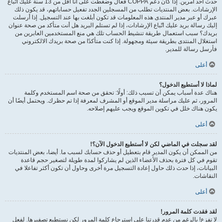
حدث أحد أمرين. إذا كان دعم COPPA فعال وضغطت على أنا أقل من 13 سنة عليك اتّباع
الإرشادات. بعض المنتديات تطلب من المسجلين الجدد تفعيل حساباتهم، قد يكون ذلك
عبرك أو عبر مدير المنتدى هذه المعلومات قد تكون أبلغت بها عند التسجيل. إذا أرسلت
إليك رسالة بريد عليك اتّباع الإرشادات، إذا لم تستلم البريد هل أنت متأكد من صحة عنوان
بريدك؟ سبب استعمال طريقة تنشيط الحساب تلك هي منع المستخدمين العابرين من
استغلال المنتدى بطريقة سيئة ومجهولة. إذا كنت متأكدًا من صحة بريدك الالكتروني
فأرسل رسالة للمدير.
أعلى
لماذا لا أستطيع الدخول؟
هناك عدة أسباب يمكن أن تسبب ذلك: أولًا: تحقق من صحة اسم المستخدم وكلمة
المرور، ثم عليك مراسلة مدير الموقع أو المشرف لمعرفة إذا تم حظرك. ويحتمل أيضًا أن
يكون هناك خلل في تكوين الموقع ويجب عليهم إصلاحه.
أعلى
لقد سجلت في الماضي لكن لا أستطيع الدخول الآن؟!
من الممكن أن يكون المدير قام بتعطيل أو حذف حسابك لسبب ما. أيضا، بعض المنتديات
تقوم في كل فترة بحذف الأعضاء الذين لم يشاركوا لمدة طويلة لتصغير حجم قاعدة
البيانات، إذا حدث ذلك حاول إعادة التسجيل مرة أخرى وحاول أن تكون أكثر تفاعلا في
النقاشات.
أعلى
لقد فقدت كلمة المرور!
لا تفزع! بالرغم من عدم قدرتنا على استرجاع كلمة المرور لكن نستطيع تصفيرها. لفعل