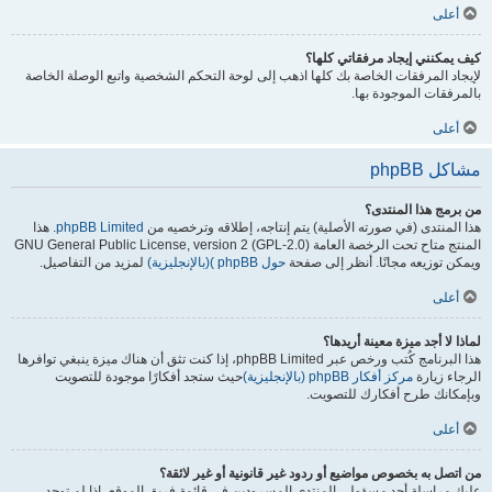
أعلى
كيف يمكنني إيجاد مرفقاتي كلها؟
لإيجاد المرفقات الخاصة بك كلها اذهب إلى لوحة التحكم الشخصية واتبع الوصلة الخاصة
بالمرفقات الموجودة بها.
أعلى
مشاكل phpBB
من برمج هذا المنتدى؟
هذا المنتدى (في صورته الأصلية) يتم إنتاجه، إطلاقه وترخصيه من
phpBB Limited
. هذا
المنتج متاح تحت الرخصة العامة GNU General Public License, version 2 (GPL-2.0)
ويمكن توزيعه مجانًا. أنظر إلى صفحة
حول phpBB )(بالإنجليزية)
لمزيد من التفاصيل.
أعلى
لماذا لا أجد ميزة معينة أريدها؟
هذا البرنامج كُتب ورخص عبر phpBB Limited، إذا كنت تثق أن هناك ميزة ينبغي توافرها
الرجاء زيارة
مركز أفكار phpBB (بالإنجليزية)
حيث ستجد أفكارًا موجودة للتصويت
وبإمكانك طرح أفكارك للتصويت.
أعلى
من اتصل به بخصوص مواضيع أو ردود غير قانونية أو غير لائقة؟
عليك مراسلة أحد مسؤولي المنتدى المسرودين في قائمة فريق الموقع، إذا لم توجد