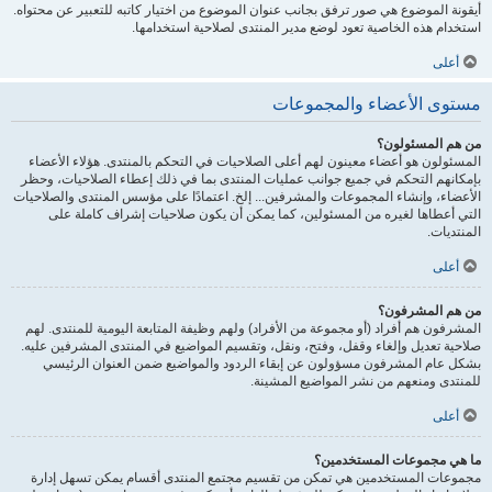
أيقونة الموضوع هي صور ترفق بجانب عنوان الموضوع من اختيار كاتبه للتعبير عن محتواه.
استخدام هذه الخاصية تعود لوضع مدير المنتدى لصلاحية استخدامها.
أعلى
مستوى الأعضاء والمجموعات
من هم المسئولون؟
المسئولون هو أعضاء معينون لهم أعلى الصلاحيات في التحكم بالمنتدى. هؤلاء الأعضاء
بإمكانهم التحكم في جميع جوانب عمليات المنتدى بما في ذلك إعطاء الصلاحيات، وحظر
الأعضاء، وإنشاء المجموعات والمشرفين... إلخ. اعتمادًا على مؤسس المنتدى والصلاحيات
التي أعطاها لغيره من المسئولين، كما يمكن أن يكون صلاحيات إشراف كاملة على
المنتديات.
أعلى
من هم المشرفون؟
المشرفون هم أفراد (أو مجموعة من الأفراد) ولهم وظيفة المتابعة اليومية للمنتدى. لهم
صلاحية تعديل وإلغاء وقفل، وفتح، ونقل، وتقسيم المواضيع في المنتدى المشرفين عليه.
بشكل عام المشرفون مسؤولون عن إبقاء الردود والمواضيع ضمن العنوان الرئيسي
للمنتدى ومنعهم من نشر المواضيع المشينة.
أعلى
ما هي مجموعات المستخدمين؟
مجموعات المستخدمين هي تمكن من تقسيم مجتمع المنتدى أقسام يمكن تسهل إدارة