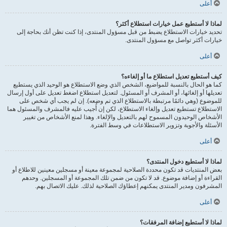
أعلى
لماذا لا أستطيع عمل خيارات استطلاع أكثر؟
تحديد خيارات الاستطلاع يضبط من قبل مسؤول المنتدى، إذا كنت تظن أنك بحاجة إلى
خيارات أكثر تواصل مع مسؤول المنتدى.
أعلى
كيف أستطيع تعديل استطلاع ما أو إلغاءه؟
كما هو الحال بالنسبة للمواضيع، الشخص الذي وضع الاستطلاع هو الوحيد الذي يستطيع
تعديلها أو إلغائها، أو المشرف أو المسئول. لتعديل استطلاع اضغط تعديل على أول إرسال
للموضوع (وهي دائمًا مرتبطة بالاستطلاع الذي تم وضعه). إن لم يجب أي شخص على
الاستطلاع تستطيع تعديل وإلغاء الاستطلاع، لكن إن أُجيب عليه فالمشرف والمسئول هما
الأشخاص الوحيدون المسموح لهم بالتعديل والإلغاء. وهذا لمنع الأشخاص من تغيير
الأسئلة والأجوبة وتزوير الاستطلاعات في وسط الفترة.
أعلى
لماذا لا أستطيع دخول المنتدى؟
بعض المنتديات قد تكون محددة الصلاحية لمجموعة معينة أو مسجلين معينين للاطلاع أو
القراءة أو إضافة موضوع. قد لا تكون من ضمن تلك المجموعة أو المسجلين. وحدهم
المشرفون ومدير المنتدى يمكنهم إعطاؤك الصلاحية لذلك. عليك الاتصال بهم.
أعلى
لماذا لا أستطيع إضافة المرفقات؟