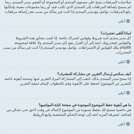
صلاحيات المرفقات تمنح على مستوى المنتدى أو المجموعة أو العضو، مدير المنتدى ربما
لم يسمح بإضافة المرفقات إلى المنتدى الذي تكتب فيه، أو ربما مجموعات معينة بإمكانها
رفع المرفقات، تواصل مع مدير المنتدى إذا كنت غير متأكد من سبب تعذر إضافة مرفقات.
أعلى
لماذا أتلقى تحذيرات؟
كل مدير منتدى لديه شروط وقوانين اشتراك خاصة. إذا قمت بتجاوز هذه الشروط
والقوانين فيحذرونك. انتبه إلى أن القرار يعود إلى مدير المنتدى ولا علاقة لمجموعة
phpBB بتلك القوانين أو الاشتراطات. تواصل مع مدير المنتدى إذا كنت غير متأكد من سبب
التحذيرات.
أعلى
كيف يمكنني إرسال التقرير عن مشاركة للمشرف؟
إذا سمح مدير المنتدى بذلك، اذهب إلى المشاركة المراد التقرير عنها وستجد أيقونة خاصة
للتقرير عن الموضوع. اضغط على الأيقونة وقم بالخطوات لإتمام عملية التقرير.
أعلى
ما هي أيقونة حفظ الموضوع الموجودة في صفحة كتابة المواضيع؟
هي خاصية تسمح لك بحفظ مسودة من الموضوع لإكماله في وقت لاحق حتى تتمكن من
إضافته. لمعرفة المزيد اتجه إلى لوحة التحكم الشخصية واتبع الروابط.
أعلى