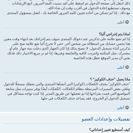
ذلك انتقل إلى صفحة الدخول ثم اضغط على
لقد نسيت كلمة المرور
، اتبع الإرشادات
وسوف تستطيع إعادة الدخول في أقرب وقت إن شاء الله..
مع ذلك ، إذا لم تتمكن من أعاده تعيين كلمه المرور الخاصة بك ، اتصل بمسؤول المنتدى.
أعلى
لماذا يتم إخراجي آليا؟
إذا لم تضع علامة على
تذكرني
عند دخولك المنتدى سوف يتم إخراجك بعد انتهاء وقت معين.
هذا يحمي حسابك من استغلاله من شخص آخر. حتى لا تخرج آليا ضع علامة صح على
تذكرني
أثناء تسجيل الدخول، لا ننصح بذلك إذا كان الجهاز الذي دخلت منه جهاز عام أو
مشترك، مثل المكتبة وانترنت كافيه والجامعة وغيرها، إذا لم تر مربع الاختيار ذلك فذلك
يعني أن مدير الموقع عطل هذه الخاصية.
أعلى
ماذا يعمل ”حذف الكوكيز“ ؟
”حذف الكوكيز“ يحذف الكعكات (كوكيز) التي أنشأها المنتدى والتي تجعلك مسجلًا للدخول
وتلغي بعض المميزات المرتبطة بنظام الكعكات. الكعكات أيضًا توفر مميزات مثل متابعة
المواضيع التي قمت بقراءتها إذا تم تفعيلها عن طريق المدير. إذا كنت تواجه مشاكل في
تسجيل الدخول أو الخروج، فقد يساعد حذف الكعكات في حلها.
أعلى
تفضيلات وإعدادات العضو
كيف أستطيع تغيير إعداداتي؟