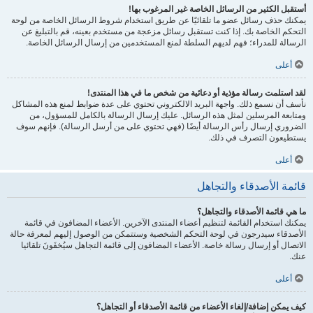
أستقبل الكثير من الرسائل الخاصة غير المرغوب بها!
يمكنك حذف رسائل عضو ما تلقائيًا عن طريق استخدام شروط الرسائل الخاصة من لوحة
التحكم الخاصة بك. إذا كنت تستقبل رسائل مزعجة من مستخدم بعينه، قم بالتبليغ عن
الرسالة للمدراء؛ فهم لديهم السلطة لمنع المستخدمين من إرسال الرسائل الخاصة.
أعلى
لقد استلمت رسالة مؤذية أو دعائية من شخص ما في هذا المنتدى!
نأسف أن نسمع ذلك. واجهة البريد الالكتروني تحتوي على عدة ضوابط لمنع هذه المشاكل
ومتابعة المرسلين لمثل هذه الرسائل. عليك إرسال الرسالة بالكامل للمسؤول، من
الضروري إرسال رأس الرسالة أيضًا (فهي تحتوي على من أرسل الرسالة). فإنهم سوف
يستطيعون التصرف في ذلك.
أعلى
قائمة الأصدقاء والتجاهل
ما هي قائمة الأصدقاء والتجاهل؟
يمكنك استخدام القائمة لتنظيم أعضاء المنتدى الآخرين. الأعضاء المضافون في قائمة
الأصدقاء سيدرجون في لوحة التحكم الشخصية وستتمكن من الوصول إليهم لمعرفة حالة
الاتصال أو إرسال رسالة خاصة. الأعضاء المضافون إلى قائمة التجاهل سيُخفَونَ تلقائيا
عنك.
أعلى
كيف يمكن إضافة/إلغاء الأعضاء من قائمة الأصدقاء أو التجاهل؟