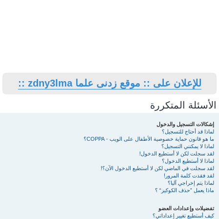
للإعلان على :: موقع زدنى علما zdny3lma ::
الأسئلة المتكررة
إشكالات التسجيل والدخول
لماذا قد أحتاج للتسجيل؟
ما هو قانون حماية خصوصية الأطفال على الويب - COPPA؟
لماذا لا يمكنني التسجيل؟
لقد سجلت لكن لا أستطيع الدخول!
لماذا لا أستطيع الدخول؟
لقد سجلت في الماضي لكن لا أستطيع الدخول الآن؟!
لقد فقدت كلمة المرور!
لماذا يتم إخراجي آليا؟
ماذا يعمل ”حذف الكوكيز“ ؟
تفضيلات وإعدادات العضو
كيف أستطيع تغيير إعداداتي؟