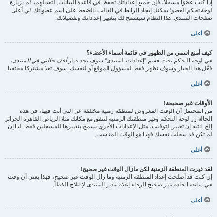
إذا كنت عضوًا مسجلًا، فإن جميع إعداداتك تحفظ في قاعدة البيانات. لتعديلهم، قم بزيارة
لوحة تحكم العضو؛ يمكنك إيجاد الرابط في الغالب بالضغط على اسم عضويتك في أعلى
صفحات المنتدى. هذا النظام سيسمح لك بتغيير إعداداتك وتفضيلاتك.
أعلى
كيف أمنع اسمي من الظهور في قائمة أسماء الأعضاء؟
في لوحة التحكم تحت قسم ”إعدادات المنتدى“ سوف تجد خيار
أخف حالتي في المنتدى
،
فعَّل هذا الخيار وسوف تظهر فقط لمسؤول الموقع أو لنفسك. سوف تعدّ مشتركا مختفيا.
أعلى
الأوقات غير صحيحة!
من المحتمل أن الوقت المعروض لمنطقة زمنية مختلفة عن التي أنت فيها، في هذه
الحالة زر لوحة التحكم وغير منطقتك الزمنية لتتفق مع مكانك مثلا الرياض القاهرة الجزائر
إلخ. انتبه إن تغيير التوقيت، مثل الإعدادات الأخرى يسمح بتغييرها للمسجلين فقط. لذا إن
لم تكن قد سجلت نفسك فهذا هو الوقت المناسب.
أعلى
لقد غيرت المنطقة الزمنية لكن مازال الوقت غير صحيح!
إن كنت قد أصلحت إعداد المنطقة الزمنية وما زال الوقت غير صحيح، فهذا يعني أن وقت
في ساعة الخادم غير صحيح الرجاء إعلام مدير المنتدى لإصلاح الخطأ.
أعلى