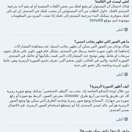
لغتي ليست في القائمة!
هناك احتمال أن المسئول لم يضع لغتك من ضمن اللغات المنصبة أو لم يقم أحد بترجمة
المنتدى للغتك. حاول الطلب من أحد المسئولين أن ينصب لغتك في المنتدى. إن لم تكن
لغتك متوفرة، يمكنك البدء بترجمة المنتدى إلى لغتك إذا شئت. المزيد من المعلومات
موجودة لدى موقع
phpBB
®.
أعلى
ما هي الصور التي تظهر بجانب اسمي؟
هناك نوعان من الصور التي يمكن أن تظهر بجانب اسمك عند مشاهدة المشاركات.
إحداهما قد تكون صورة خاصة برتبتك في المنتدى، بشكل عام فهي تكون على شكل نجوم،
مربعات أو نقاط، وهي توضح عدد المشاركات التي قمت بكتابتها أو حالتك في المنتدى.
الصورة الثانية، والتي في الغالب تكون بحجم أكبر، تعرف باسم الصورة الرمزية وهي عامةً
تكون فريدة وخاصة بكل عضو على حدة.
أعلى
كيف أظهر الصورة الرمزية؟
من خلال لوحة التحكم الخاصة بك، تحت بند "الملف الشخصي" يمكنك وضع صورة رمزية
لك عن طريق واحدة من أربع طرق: Gravatar، معرض الصور، الربط مع صورة أو رفع
صورة من جهازك. السماح بوضع صور رمزية وتحديد الطرق التي يمكن بها وضع الصور
الرمزية هو أمر عائد لمدير المنتدى. إذا لم تستطع استخدام الصور الرمزية، قم بالاتصال
بمدير المنتدى.
أعلى
ما هي الرتبة؟ وكيف يمكن تغييرها؟