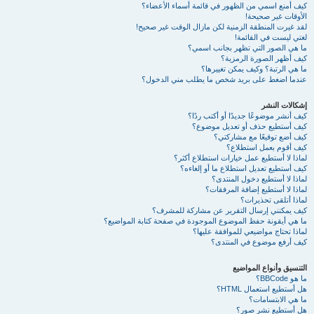
كيف أمنع اسمي من الظهور في قائمة أسماء الأعضاء؟
الأوقات غير صحيحة!
لقد غيرت المنطقة الزمنية لكن مازال الوقت غير صحيح!
لغتي ليست في القائمة!
ما هي الصور التي تظهر بجانب اسمي؟
كيف أظهر الصورة الرمزية؟
ما هي الرتبة؟ وكيف يمكن تغييرها؟
عندما اضغط على بريد شخص ما يطلب مني الدخول؟
إشكالات النشر
كيف أنشر موضوعًا جديدًا أو أكتب ردًا؟
كيف أستطيع حذف أو تعديل موضوع؟
كيف أضع توقيعًا مع مشاركتي؟
كيف أقوم بعمل استطلاع؟
لماذا لا أستطيع عمل خيارات استطلاع أكثر؟
كيف أستطيع تعديل استطلاع ما أو إلغاءه؟
لماذا لا أستطيع دخول المنتدى؟
لماذا لا أستطيع إضافة المرفقات؟
لماذا أتلقى تحذيرات؟
كيف يمكنني إرسال التقرير عن مشاركة للمشرف؟
ما هي أيقونة حفظ الموضوع الموجودة في صفحة كتابة المواضيع؟
لماذا تحتاج مواضيعي للموافقة عليها؟
كيف أرفع موضوع في المنتدى؟
التنسيق وأنواع المواضيع
ما هو BBCode؟
هل أستطيع استعمال HTML؟
ما هي الابتسامات؟
هل أستطيع نشر صور؟