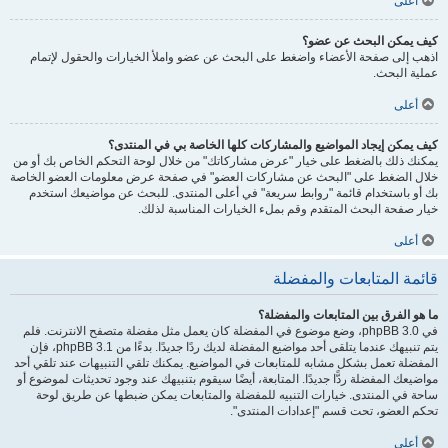
أعلى
كيف يمكن البحث عن عضو؟
اذهب إلى صفحة الأعضاء واضغط على البحث عن عضو واملأ الخيارات والحقول لإتمام
عملية البحث.
أعلى
كيف يمكن إيجاد المواضيع والمشاركات كلها الخاصة بي في المنتدى؟
يمكنك ذلك بالضغط على خيار "عرض مشاركاتك" من خلال لوحة التحكم الخاص بك أو من
خلال الضغط على "البحث عن مشاركات العضو" في صفحة عرض معلومات العضو الخاصة
بك أو باستخدام قائمة "روابط سريعة" في أعلى المنتدى. للبحث عن مواضيعك استخدم
خيار صفحة البحث المتقدم وقم بملء الخيارات المناسبة لذلك.
أعلى
قائمة المتابعات والمفضلة
ما هو الفرق بين المتابعات والمفضلة؟
في phpBB 3.0، وضع موضوع في المفضلة كان يعمل مثل مفضلة متصفح الانترنت. فلم
يتم تنبيهك عندما يتلقى أحد مواضيع المفضلة لديك ردًا جديدًا. بدءًا من phpBB 3.1، فإن
المفضلة تعمل بشكل مشابه للمتابعات في المواضيع. يمكنك تلقي التنبيهات عند تلقي أحد
مواضيعك المفضلة ردًّا جديدًا. المتابعة، أيضًا سيقوم بتنبيهك عند وجود تحديثات لموضوع أو
ساحة في المنتدى. خيارات التنبيه للمفضلة والمتابعات يمكن ضبطها عن طريق لوحة
تحكم العضو، تحت قسم "إعدادات المنتدى".
أعلى