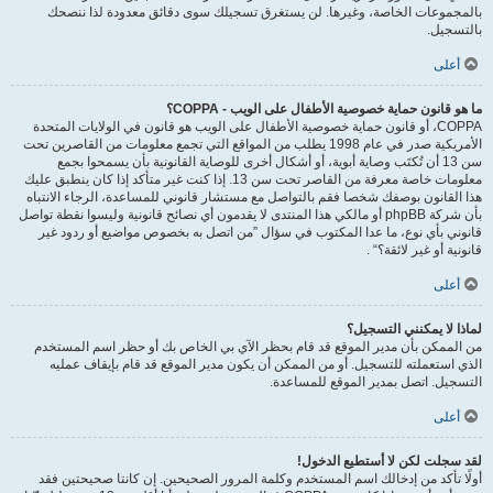
بالمجموعات الخاصة، وغيرها. لن يستغرق تسجيلك سوى دقائق معدودة لذا ننصحك
بالتسجيل.
أعلى
ما هو قانون حماية خصوصية الأطفال على الويب - COPPA؟
COPPA، أو قانون حماية خصوصية الأطفال على الويب هو قانون في الولايات المتحدة
الأمريكية صدر في عام 1998 يطلب من المواقع التي تجمع معلومات من القاصرين تحت
سن 13 أن تُكتَب وصاية أبوية، أو أشكال أخرى للوصاية القانونية بأن يسمحوا بجمع
معلومات خاصة معرفة من القاصر تحت سن 13. إذا كنت غير متأكد إذا كان ينطبق عليك
هذا القانون بوصفك شخصا فقم بالتواصل مع مستشار قانوني للمساعدة، الرجاء الانتباه
بأن شركة phpBB أو مالكي هذا المنتدى لا يقدمون أي نصائح قانونية وليسوا نقطة تواصل
قانوني بأي نوع، ما عدا المكتوب في سؤال ”من اتصل به بخصوص مواضيع أو ردود غير
قانونية أو غير لائقة؟“ .
أعلى
لماذا لا يمكنني التسجيل؟
من الممكن بأن مدير الموقع قد قام بحظر الآي بي الخاص بك أو حظر اسم المستخدم
الذي استعملته للتسجيل. أو من الممكن أن يكون مدير الموقع قد قام بإيقاف عمليه
التسجيل. اتصل بمدير الموقع للمساعدة.
أعلى
لقد سجلت لكن لا أستطيع الدخول!
أولًا تأكد من إدخالك اسم المستخدم وكلمة المرور الصحيحين. إن كانتا صحيحتين فقد