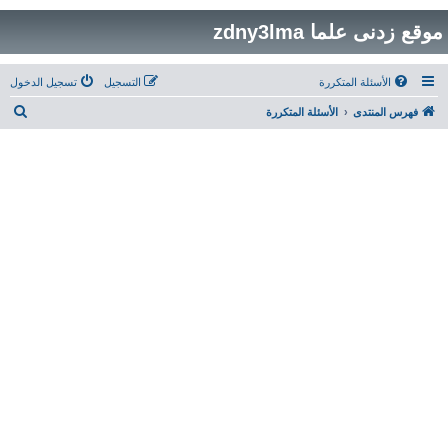
موقع زدنى علما zdny3lma
الأسئلة المتكررة
التسجيل
تسجيل الدخول
ب
فهرس المنتدى
الأسئلة المتكررة
ح
ث