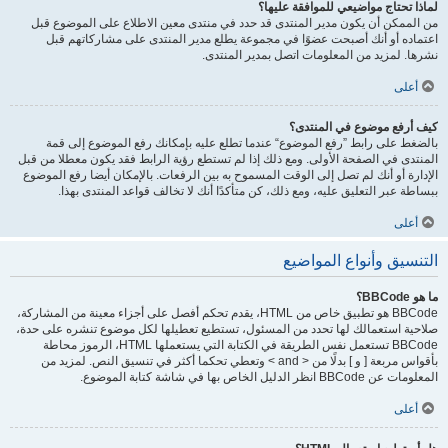
لماذا تحتاج مواضيعي للموافقة عليها؟
من الممكن أن يكون مدير المنتدى قد حدد في منتدى معين الاطلاع على الموضوع قبل
اعتماده أو أنك أصبحت عضوًا في مجموعة يطلع مدير المنتدى على مشاركاتهم قبل
نشرها. لمزيد من المعلومات اتصل بمدير المنتدى.
أعلى
كيف أرفع موضوع في المنتدى؟
بالضغط على رابط ”رفع الموضوع“ عندما تطلع عليه بإمكانك رفع الموضوع إلى قمة
المنتدى في الصفحة الأولى. ومع ذلك إذا لم تستطع رؤية الرابط فقد يكون معطلا من قبل
الإدارة أو أنك لم تصل إلى الوقت المسموح به بين الرفعات. بالإمكان أيضا رفع الموضوع
ببساطة عبر التعليق عليه، ومع ذلك، كن متأكدًا أنك لا تخالف قواعد المنتدى بهذا.
أعلى
التنسيق وأنواع المواضيع
ما هو BBCode؟
BBCode هو تطبيق خاص من HTML، يقدم تحكم أفصل على أجزاء معينة من المشاركة،
صلاحية استعمالك لها تحدد من المسئول، تستطيع تعطيلها لكل موضوع تنشره على حدة،
BBCode تستعمل نفس الطريقة في الكتابة التي يستعملها HTML، الرموز محاطة
بأقواس مربعة [ و ] بدلًا من < and > وتعطي تحكما أكثر في تنسيق النص. لمزيد من
المعلومات عن BBCode انظر الدليل الخاص بها في شاشة كتابة الموضوع.
أعلى