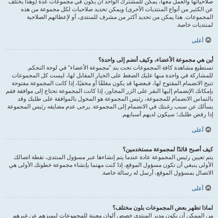
صلاحياتها والعمل معها، يمكن للمشترك الواحد أن يكون في مجموعات عدة (وهذا يختلف
عن الكثير من أنواع المنتديات الأخرى) ويمكن تحديد صلاحيات لكل مجموعة من هذه
المجموعات. هذا يمكن من تحديد أكثر من مشرف للمنتدى، أو لإعطائهم الصلاحية
لمنتديات خاصة.
أعلى
أين هي مجموعة الأعضاء، وكيف أنضم إلى واحدة؟
تستطيع مشاهدة كافة المجموعات تحت بند ”مجموعة الأعضاء“ في لوحة التحكم.
للمشاركة في واحدة منها عليك الضغط على الخيار المقابل لها، ليست كل المجموعات
تتيح الانضمام المفتوح لها، فبعضها قد يكون مغلقًا أو مخفيًا، إذا كانت المجموعة مفتوحة
بإمكانك الإنضمام إليها النقر على الزر المجاور، إذا كانت المجموعة تحتاج إلى موافقة فقم
بالتماس الانضمام للمجموعة، رئيس المجموعة هو المخول بالموافقة على طلبك وقد
يسألك عن سبب رغبتك في الانضمام إلى المجموعة. يرجى عدم مضايقه رئيس المجموعة
إذا رفض طلبك؛ سيكون لديهم أسبابهم.
أعلى
كيف أصبح قائدًا لمجموعة مستخدمين؟
يتم تعيين رئيس المجموعة عادة عندما يتم إنشاءها عبر مسؤول المنتدى، نقطة اتصالك
الأولى ينبغي أن تكون مسؤول الموقع، إذا كنت مهتما بإنشاء مجموعة خطوتك الأولى هي
الاتصال بمسؤول الموقع، أرسل له رسالة خاصة.
أعلى
لماذا تظهر بعض المجموعات بلون مختلف؟
من الممكن أن يكون مدير المنتدى خصص ألوان معينة للمجموعات ليميزهم عن غيرهم