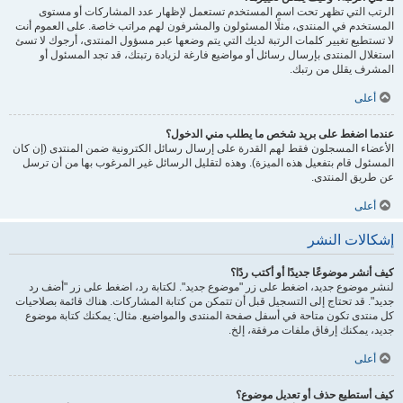
الرتب التي تظهر تحت اسم المستخدم تستعمل لإظهار عدد المشاركات أو مستوى
المستخدم في المنتدى، مثلًا المسئولون والمشرفون لهم مراتب خاصة. على العموم أنت
لا تستطيع تغيير كلمات الرتبة لديك التي يتم وضعها عبر مسؤول المنتدى، أرجوك لا تسئ
استغلال المنتدى بإرسال رسائل أو مواضيع فارغة لزيادة رتبتك، قد تجد المسئول أو
المشرف يقلل من رتبك.
أعلى
عندما اضغط على بريد شخص ما يطلب مني الدخول؟
الأعضاء المسجلون فقط لهم القدرة على إرسال رسائل الكترونية ضمن المنتدى (إن كان
المسئول قام بتفعيل هذه الميزة). وهذه لتقليل الرسائل غير المرغوب بها من أن ترسل
عن طريق المنتدى.
أعلى
إشكالات النشر
كيف أنشر موضوعًا جديدًا أو أكتب ردًا؟
لنشر موضوع جديد، اضغط على زر "موضوع جديد". لكتابة رد، اضغط على زر "أضف رد
جديد". قد تحتاج إلى التسجيل قبل أن تتمكن من كتابة المشاركات. هناك قائمة بصلاحيات
كل منتدى تكون متاحة في أسفل صفحة المنتدى والمواضيع. مثال: يمكنك كتابة موضوع
جديد، يمكنك إرفاق ملفات مرفقة، إلخ.
أعلى
كيف أستطيع حذف أو تعديل موضوع؟