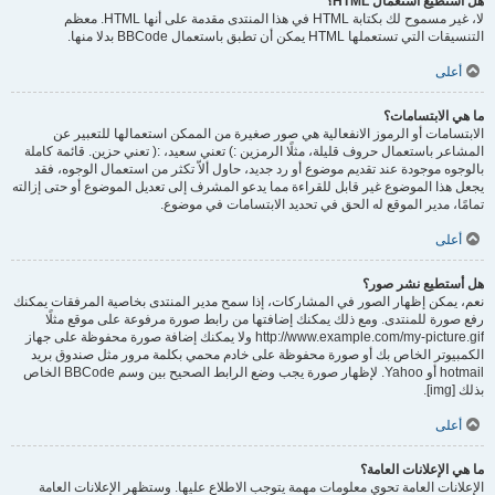
هل أستطيع استعمال HTML؟
لا، غير مسموح لك بكتابة HTML في هذا المنتدى مقدمة على أنها HTML. معظم
التنسيقات التي تستعملها HTML يمكن أن تطبق باستعمال BBCode بدلا منها.
أعلى
ما هي الابتسامات؟
الابتسامات أو الرموز الانفعالية هي صور صغيرة من الممكن استعمالها للتعبير عن
المشاعر باستعمال حروف قليلة، مثلًا الرمزين :) تعني سعيد، :( تعني حزين. قائمة كاملة
بالوجوه موجودة عند تقديم موضوع أو رد جديد، حاول ألاّ تكثر من استعمال الوجوه، فقد
يجعل هذا الموضوع غير قابل للقراءة مما يدعو المشرف إلى تعديل الموضوع أو حتى إزالته
تمامًا، مدير الموقع له الحق في تحديد الابتسامات في موضوع.
أعلى
هل أستطيع نشر صور؟
نعم، يمكن إظهار الصور في المشاركات، إذا سمح مدير المنتدى بخاصية المرفقات يمكنك
رفع صورة للمنتدى. ومع ذلك يمكنك إضافتها من رابط صورة مرفوعة على موقع مثلًا
http://www.example.com/my-picture.gif ولا يمكنك إضافة صورة محفوظة على جهاز
الكمبيوتر الخاص بك أو صورة محفوظة على خادم محمي بكلمة مرور مثل صندوق بريد
hotmail أو Yahoo. لإظهار صورة يجب وضع الرابط الصحيح بين وسم BBCode الخاص
بذلك [img].
أعلى
ما هي الإعلانات العامة؟
الإعلانات العامة تحوي معلومات مهمة يتوجب الاطلاع عليها. وستظهر الإعلانات العامة