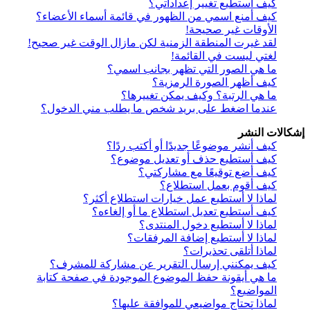
كيف أستطيع تغيير إعداداتي؟
كيف أمنع اسمي من الظهور في قائمة أسماء الأعضاء؟
الأوقات غير صحيحة!
لقد غيرت المنطقة الزمنية لكن مازال الوقت غير صحيح!
لغتي ليست في القائمة!
ما هي الصور التي تظهر بجانب اسمي؟
كيف أظهر الصورة الرمزية؟
ما هي الرتبة؟ وكيف يمكن تغييرها؟
عندما اضغط على بريد شخص ما يطلب مني الدخول؟
إشكالات النشر
كيف أنشر موضوعًا جديدًا أو أكتب ردًا؟
كيف أستطيع حذف أو تعديل موضوع؟
كيف أضع توقيعًا مع مشاركتي؟
كيف أقوم بعمل استطلاع؟
لماذا لا أستطيع عمل خيارات استطلاع أكثر؟
كيف أستطيع تعديل استطلاع ما أو إلغاءه؟
لماذا لا أستطيع دخول المنتدى؟
لماذا لا أستطيع إضافة المرفقات؟
لماذا أتلقى تحذيرات؟
كيف يمكنني إرسال التقرير عن مشاركة للمشرف؟
ما هي أيقونة حفظ الموضوع الموجودة في صفحة كتابة
المواضيع؟
لماذا تحتاج مواضيعي للموافقة عليها؟