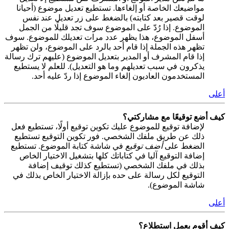
مواضيعك الخاصة أو إلغاءها. تستطيع تعديل موضوع (أحيانا
لوقت قصير بعد كتابته) بالضغط على زر تعديل عند نفس
الموضوع. إذا رُدّ على الموضوع سوف تجد قليلًا من الجمل
أسفل الموضوع، هذا يظهر عدد مرات تعديلك للموضوع. سوف
تظهر هذه الجملة إذا قام أحد بالرد على الموضوع، ولن تظهر
إذا قام المشرف أو المدير بتعديل الموضوع (عليهم ترك رسالة
يذكرون في سبب تعديلهم وما هو التعديل). للعلم لا يستطيع
المستخدمون العاديون إلغاء الموضوع إذا ردّ عليه أحد.
أعلى
كيف أضع توقيعًا مع مشاركتي؟
لإضافة توقيع للموضوع عليك تكوين توقيع أولًا، تستطيع فعل
ذلك عن طريق ملفك الشخصي. فور تكوين التوقيع تستطيع
الضغط على
أضف توقيع
في شاشة كتابة الموضوع. تستطيع
إضافة التوقيع آليا في كتاباتك كلها بتشغيل الاختيار الخاص
بذلك في ملفك الشخصي (تستطيع كذلك توقيف إضافة
التوقيع لكل رسالة على حده بإزالة الاختيار الخاص بذلك في
شاشة الموضوع).
أعلى
كيف أقوم بعمل استطلاع؟