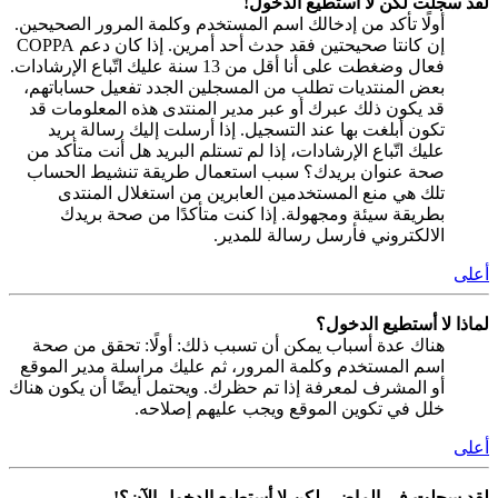
لقد سجلت لكن لا أستطيع الدخول!
أولًا تأكد من إدخالك اسم المستخدم وكلمة المرور الصحيحين.
إن كانتا صحيحتين فقد حدث أحد أمرين. إذا كان دعم COPPA
فعال وضغطت على أنا أقل من 13 سنة عليك اتّباع الإرشادات.
بعض المنتديات تطلب من المسجلين الجدد تفعيل حساباتهم،
قد يكون ذلك عبرك أو عبر مدير المنتدى هذه المعلومات قد
تكون أبلغت بها عند التسجيل. إذا أرسلت إليك رسالة بريد
عليك اتّباع الإرشادات، إذا لم تستلم البريد هل أنت متأكد من
صحة عنوان بريدك؟ سبب استعمال طريقة تنشيط الحساب
تلك هي منع المستخدمين العابرين من استغلال المنتدى
بطريقة سيئة ومجهولة. إذا كنت متأكدًا من صحة بريدك
الالكتروني فأرسل رسالة للمدير.
أعلى
لماذا لا أستطيع الدخول؟
هناك عدة أسباب يمكن أن تسبب ذلك: أولًا: تحقق من صحة
اسم المستخدم وكلمة المرور، ثم عليك مراسلة مدير الموقع
أو المشرف لمعرفة إذا تم حظرك. ويحتمل أيضًا أن يكون هناك
خلل في تكوين الموقع ويجب عليهم إصلاحه.
أعلى
لقد سجلت في الماضي لكن لا أستطيع الدخول الآن؟!