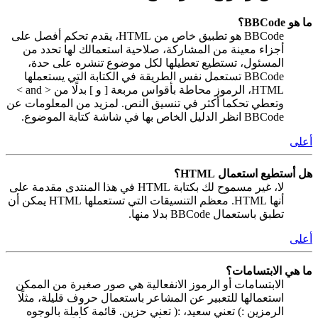
ما هو BBCode؟
BBCode هو تطبيق خاص من HTML، يقدم تحكم أفصل على
أجزاء معينة من المشاركة، صلاحية استعمالك لها تحدد من
المسئول، تستطيع تعطيلها لكل موضوع تنشره على حدة،
BBCode تستعمل نفس الطريقة في الكتابة التي يستعملها
HTML، الرموز محاطة بأقواس مربعة [ و ] بدلًا من < and >
وتعطي تحكما أكثر في تنسيق النص. لمزيد من المعلومات عن
BBCode انظر الدليل الخاص بها في شاشة كتابة الموضوع.
أعلى
هل أستطيع استعمال HTML؟
لا، غير مسموح لك بكتابة HTML في هذا المنتدى مقدمة على
أنها HTML. معظم التنسيقات التي تستعملها HTML يمكن أن
تطبق باستعمال BBCode بدلا منها.
أعلى
ما هي الابتسامات؟
الابتسامات أو الرموز الانفعالية هي صور صغيرة من الممكن
استعمالها للتعبير عن المشاعر باستعمال حروف قليلة، مثلًا
الرمزين :) تعني سعيد، :( تعني حزين. قائمة كاملة بالوجوه