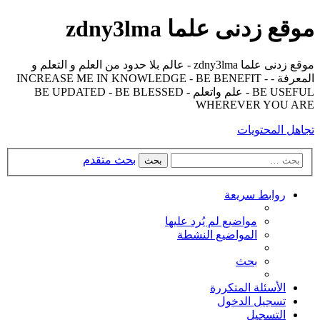
موقع زدنى علما zdny3lma
موقع زدنى علما zdny3lma - عالم بلا حدود من العلم و التعلم و
المعرفة - INCREASE ME IN KNOWLEDGE - BE BENEFIT -
BE USEFUL - علم واتعلم - BE UPDATED - BE BLESSED
WHEREVER YOU ARE
تجاهل المحتويات
بحث متقدم
بحث
روابط سريعة
مواضيع لم يُرد عليها
المواضيع النشطة
بحث
الأسئلة المتكررة
تسجيل الدخول
التسجيل