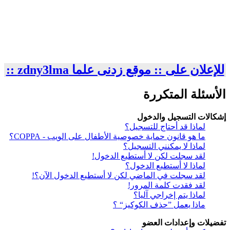
للإعلان على :: موقع زدنى علما zdny3lma ::
الأسئلة المتكررة
إشكالات التسجيل والدخول
لماذا قد أحتاج للتسجيل؟
ما هو قانون حماية خصوصية الأطفال على الويب - COPPA؟
لماذا لا يمكنني التسجيل؟
لقد سجلت لكن لا أستطيع الدخول!
لماذا لا أستطيع الدخول؟
لقد سجلت في الماضي لكن لا أستطيع الدخول الآن؟!
لقد فقدت كلمة المرور!
لماذا يتم إخراجي آليا؟
ماذا يعمل ”حذف الكوكيز“ ؟
تفضيلات وإعدادات العضو