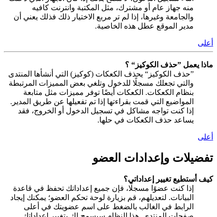
منه جهاز عام أو مشترك، مثل المكتبة وانترنت كافيه
والجامعة وغيرها، إذا لم تر مربع الاختيار ذلك فذلك يعني أن
مدير الموقع عطل هذه الخاصية.
أعلى
ماذا يعمل ”حذف الكوكيز“ ؟
”حذف الكوكيز“ يحذف الكعكات (كوكيز) التي أنشأها المنتدى
والتي تجعلك مسجلًا للدخول وتلغي بعض المميزات المرتبطة
بنظام الكعكات. الكعكات أيضًا توفر مميزات مثل متابعة
المواضيع التي قمت بقراءتها إذا تم تفعيلها عن طريق المدير.
إذا كنت تواجه مشاكل في تسجيل الدخول أو الخروج، فقد
يساعد حذف الكعكات في حلها.
أعلى
تفضيلات وإعدادات العضو
كيف أستطيع تغيير إعداداتي؟
إذا كنت عضوًا مسجلًا، فإن جميع إعداداتك تحفظ في قاعدة
البيانات. لتعديلهم، قم بزيارة لوحة تحكم العضو؛ يمكنك إيجاد
الرابط في الغالب بالضغط على اسم عضويتك في أعلى
صفحات المنتدى. هذا النظام سيسمح لك بتغيير إعداداتك