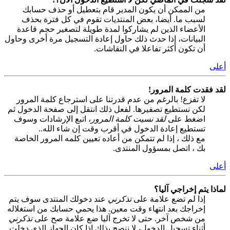
من الممكن أن يكون المدير قام بتعطيل أو حذف حسابك
لسبب ما. أيضا، بعض المنتديات تقوم في كل فترة بحذف
الأعضاء الذين لم يشاركوا لمدة طويلة لتصغير حجم قاعدة
البيانات، إذا حدث ذلك حاول إعادة التسجيل مرة أخرى وحاول
أن تكون أكثر تفاعلا في النقاشات.
أعلى
لقد فقدت كلمة المرور!
لا تفزع! بالرغم من عدم قدرتنا على استرجاع كلمة المرور
لكن نستطيع تصفيرها. لفعل ذلك انتقل إلى صفحة الدخول ثم
اضغط على
لقد نسيت كلمة المرور
، اتبع الإرشادات وسوف
تستطيع إعادة الدخول في أقرب وقت إن شاء الله..
مع ذلك ، إذا لم تتمكن من أعاده تعيين كلمه المرور الخاصة
بك ، اتصل بمسؤول المنتدى.
أعلى
لماذا يتم إخراجي آليا؟
إذا لم تضع علامة على
تذكرني
عند دخولك المنتدى سوف يتم
إخراجك بعد انتهاء وقت معين. هذا يحمي حسابك من استغلاله
من شخص آخر. حتى لا تخرج آليا ضع علامة صح على
تذكرني
أثناء تسجيل الدخول، لا ننصح بذلك إذا كان الجهاز الذي دخلت