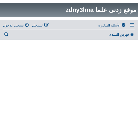
موقع زدنى علما zdny3lma
الأسئلة المتكررة
التسجيل
تسجيل الدخول
ب
فهرس المنتدى
ح
ث