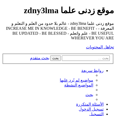
موقع زدنى علما zdny3lma
موقع زدنى علما zdny3lma - عالم بلا حدود من العلم و التعلم و
المعرفة - INCREASE ME IN KNOWLEDGE - BE BENEFIT -
BE USEFUL - علم واتعلم - BE UPDATED - BE BLESSED
WHEREVER YOU ARE
تجاهل المحتويات
بحث متقدم
بحث
روابط سريعة
مواضيع لم يُرد عليها
المواضيع النشطة
بحث
الأسئلة المتكررة
تسجيل الدخول
التسجيل