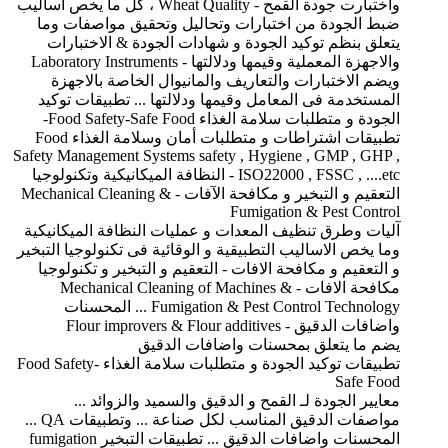
واختبارت جودة القمح - Wheat Quality ، كل ما يخص اساليب
ضبط الجودة من اختبارات وتحاليل وتحقيق مواصفات وما
يتعلق بنظم توكيد الجودة و شهادات الجودة & الاختبارات
والاجهزة المعملية وقيمها ودلالتها - Laboratory Instruments
ويضم الاختبارات والتعاريف والمانيوال الخاصة بالاجهزة
المستخدمة فى المعامل وقيمها ودلالتها ... تطبيقات توكيد
الجودة و متطلبات سلامة الغذاء Food Safety-Safe Food-
تطبيقات اشتراطات و متطلبات أمان وسلامة الغذاء Food
Safety Management Systems safety , Hygiene , GMP , GHP ,
ISO22000 , FSSC , ....etc - النظافة الميكانيكية وتكنولوجيا
التعقيم و التبخير و مكافحة الآفات - Mechanical Cleaning &
Fumigation & Pest Control
آليات وطرق تنظيف المعدات و عمليات النظافة الميكانيكية
وما يخص الاساليب التطبيقية و الوقائية فى تكنولوجيا التبخير
و التعقيم و مكافحة الافات - التعقيم و التبخير و تكنولوجيا
مكافحة الافات - Mechanical Cleaning of Machines &
Fumigation & Pest Control Technology ... المحسنات
واضافات الدقيق - Flour improvers & Flour additives
يضم ما يتعلق بمحسنات واضافات الدقيق
تطبيقات توكيد الجودة و متطلبات سلامة الغذاء Food Safety-
Safe Food
معايير الجودة لـ القمح و الدقيق والسميد والزوائد ...
مواصفات الدقيق المناسب لكل صناعة ... وتطبيقات QA ...
المحسنات واضافات الدقيق ... تطبيقات التبخير fumigation