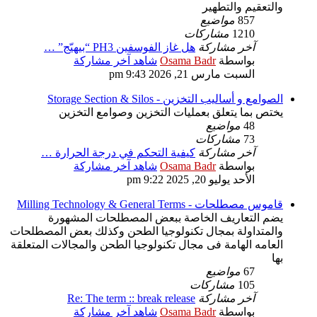
والتعقيم والتطهير
857
مواضيع
1210
مشاركات
آخر مشاركة
هل غاز الفوسفين PH3 “بيهيّج” …
بواسطة
Osama Badr
شاهد آخر مشاركة
السبت مارس 21, 2026 9:43 pm
الصوامع و أساليب التخزين - Storage Section & Silos
يختص بما يتعلق بعمليات التخزين وصوامع التخزين
48
مواضيع
73
مشاركات
آخر مشاركة
كيفية التحكم في درجة الحرارة …
بواسطة
Osama Badr
شاهد آخر مشاركة
الأحد يوليو 20, 2025 9:22 pm
قاموس مصطلحات - Milling Technology & General Terms
يضم التعاريف الخاصة ببعض المصطلحات المشهورة
والمتداولة بمجال تكنولوجيا الطحن وكذلك بعض المصطلحات
العامه الهامة فى مجال تكنولوجيا الطحن والمجالات المتعلقة
بها
67
مواضيع
105
مشاركات
آخر مشاركة
Re: The term :: break release
بواسطة
Osama Badr
شاهد آخر مشاركة