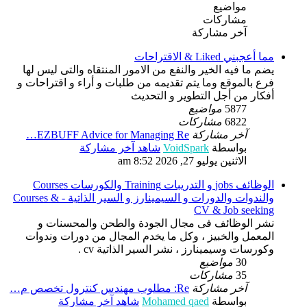
مواضيع
مشاركات
آخر مشاركة
مما أعجبني Liked & الاقتراحات
يضم ما فيه الخير والنفع من الامور المنتقاه والتى ليس لها
فرع بالموقع وما يتم تقديمه من طلبات و أراء و اقتراحات و
أفكار من أجل التطوير و التحديث
5877
مواضيع
6822
مشاركات
آخر مشاركة
EZBUFF Advice for Managing Re…
بواسطة
VoidSpark
شاهد آخر مشاركة
الاثنين يوليو 27, 2026 8:52 am
الوظائف jobs و التدريبات Training والكورسات Courses
والندوات والدورات و السيمينارز و السير الذاتية - Courses &
CV & Job seeking
نشر الوظائف فى مجال الجودة والطحن والمحسنات و
المعمل والخبيز ، وكل ما يخدم المجال من دورات وندوات
وكورسات وسيمينارز ، نشر السير الذاتية cv .
30
مواضيع
35
مشاركات
آخر مشاركة
Re: مطلوب مهندس كنترول تخصص م…
بواسطة
Mohamed qaed
شاهد آخر مشاركة