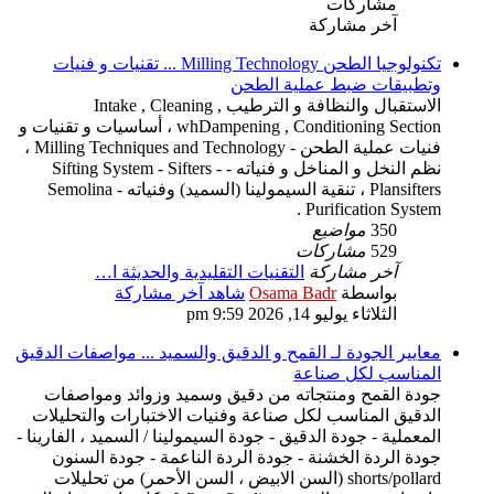
مشاركات
آخر مشاركة
تكنولوجيا الطحن Milling Technology ... تقنيات و فنيات
وتطبيقات ضبط عملية الطحن
الاستقبال والنظافة و الترطيب Intake , Cleaning ,
whDampening , Conditioning Section ، أساسيات و تقنيات و
فنيات عملية الطحن - Milling Techniques and Technology ،
نظم النخل و المناخل و فنياته - Sifting System - Sifters -
Plansifters ، تنقية السيمولينا (السميد) وفنياته - Semolina
Purification System .
350
مواضيع
529
مشاركات
آخر مشاركة
التقنيات التقليدية والحديثة ا…
بواسطة
Osama Badr
شاهد آخر مشاركة
الثلاثاء يوليو 14, 2026 9:59 pm
معايير الجودة لـ القمح و الدقيق والسميد ... مواصفات الدقيق
المناسب لكل صناعة
جودة القمح ومنتجاته من دقيق وسميد وزوائد ومواصفات
الدقيق المناسب لكل صناعة وفنيات الاختبارات والتحليلات
المعملية - جودة الدقيق - جودة السيمولينا / السميد ، الفارينا -
جودة الردة الخشنة - جودة الردة الناعمة - جودة السنون
shorts/pollard (السن الابيض ، السن الأحمر) من تحليلات