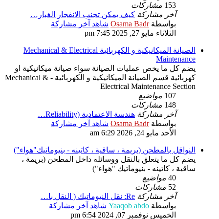
153
مشاركات
آخر مشاركة
كيف يمكن تجنب الانفجار الغبار…
بواسطة
Osama Badr
شاهد آخر مشاركة
الثلاثاء مايو 27, 2025 7:45 pm
الصيانة الميكانيكية و الكهربائية Mechanical & Electrical
Maintenance
يضم كل ما يخص عمليات الصيانة سواء صيانة ميكانيكية او
كهربائية قسم الصيانة الميكانيكية و الكهربائية - Mechanical &
Electrical Maintenance Section
107
مواضيع
148
مشاركات
آخر مشاركة
هندسة الاعتمادية (Reliability…
بواسطة
Osama Badr
شاهد آخر مشاركة
الأحد مايو 24, 2026 6:29 am
النواقل بالمطحن (بريمة ، ساقية ، كاتينه - بنيوماتيك"هواء")
يضم كل ما يتعلق بالنقل ووسائله داخل المطحن (بريمة ،
ساقية ، كاتينه - بنيوماتيك "هواء")
40
مواضيع
52
مشاركات
آخر مشاركة
Re: نقل النيوماتيك ( النقل با…
بواسطة
Yaaqob abdo
شاهد آخر مشاركة
الخميس نوفمبر 07, 2024 6:54 pm