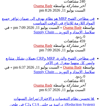
240
مشاهدات
آخر مشاركة
بواسطة
Osama Badr
السبت يوليو 11, 2026 8:26 pm
في مطاحن القمح MRP هو نظام يهدف إلى ضمان توافر جميع
المواد اللازمة للإنتاج في الوقت المناسب
بواسطة
Osama Badr
» السبت يوليو 11, 2026 7:09 pm » في
سلاسل الإمداد و التوريد ... Supply Chain
0
ردود
459
مشاهدات
آخر مشاركة
بواسطة
Osama Badr
السبت يوليو 11, 2026 7:09 pm
في مطاحن القمح والذرة، MRP وCRP يعملان بشكل متتابع
وليس كل منهما بمعزل عن الآخر
بواسطة
Osama Badr
» السبت يوليو 11, 2026 6:37 pm » في
سلاسل الإمداد و التوريد ... Supply Chain
0
ردود
401
مشاهدات
آخر مشاركة
بواسطة
Osama Badr
السبت يوليو 11, 2026 6:37 pm
📊 تحسين نظام التنعيمات و الاختزال/مراحل السيهات
(Reduction System): دراسة مرحلتي C1A وC2 في طحن