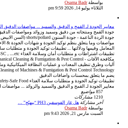
شاهد
بواسطة
Osama Badr
آخر
الثلاثاء يوليو 14, 2026 9:59 pm
مشاركة
معايير الجودة لـ القمح و الدقيق والسميد ... مواصفات الدقيق 
جودة القمح ومنتجاته من دقيق وسميد وزوائد ومواصفات الدقيق الم
المعامل وقيمها ودلالتها ... تطبيقات توكيد الجودة و متطلبات سلامة الغذاء Safe Food
مكافحة الآفات - Mechanical Cleaning & Fumigation & Pest Control
آليات وطرق تنظيف المعدات و عمليات النظافة الميكانيكية وما يخص
Mechanical Cleaning of Machines & Fumigation & Pest Control Technology ... المحسنات واضافات الدقيق -  additives
يضم ما يتعلق بمحسنات واضافات الدقيق
تطبيقات توكيد الجودة و متطلبات سلامة الغذاء Food Safety-Safe Food
معايير الجودة لـ القمح و الدقيق والسميد والزوائد ... مواصفات الدقيق المناسب لكل صناعة ... وتطبيقات QA ... ال
857
مواضيع
1210
مشاركات
آخر مشاركة
هل غاز الفوسفين PH3 “بيهيّج” …
شاهد
بواسطة
Osama Badr
آخر
السبت مارس 21, 2026 9:43 pm
مشاركة