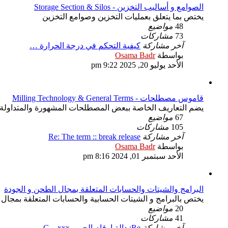
الصوامع و أساليب التخزين - Storage Section & Silos
يختص بما يتعلق بعمليات التخزين وصوامع التخزين
48
مواضيع
73
مشاركات
آخر مشاركة
كيفية التحكم في درجة الحرارة …
شاهد
بواسطة
Osama Badr
آخر
الأحد يوليو 20, 2025 9:22 pm
مشاركة
قاموس مصطلحات - Milling Technology & General Terms
يضم التعاريف الخاصة ببعض المصطلحات المشهورة والمتداولة ب
67
مواضيع
105
مشاركات
آخر مشاركة
Re: The term :: break release
شاهد
بواسطة
Osama Badr
آخر
الأحد سبتمبر 01, 2024 8:16 pm
مشاركة
البرامج والشيتات والحسابات المتعلقة بمجال الطحن و الجودة
يختص بالبرامج و الشيتات الحسابية والحسابات المتعلقة بمجال 
20
مواضيع
41
مشاركات
آخر مشاركة
Re: دالة ارقام الحرير xxx و G…