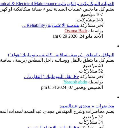
الصيانة الميكانيكية و الكهربائية Mechanical & Electrical Maintenance
يضم كل ما يخص عمليات الصيانة سواء صيانة ميكانيكية او كهربائية قسم الصيانة الميكانيكية 
107
مواضيع
148
مشاركات
آخر مشاركة
هندسة الاعتمادية (Reliability…
شاهد
بواسطة
Osama Badr
آخر
الأحد مايو 24, 2026 6:29 am
مشاركة
النواقل بالمطحن (بريمة ، ساقية ، كاتينه - بنيوماتيك"هواء")
يضم كل ما يتعلق بالنقل ووسائله داخل المطحن (بريمة ، ساقية ، ك
40
مواضيع
52
مشاركات
آخر مشاركة
Re: نقل النيوماتيك ( النقل با…
شاهد
بواسطة
Yaaqob abdo
آخر
الخميس نوفمبر 07, 2024 6:54 pm
مشاركة
محاضرات م مجدى عبدالصمد
يضم محاضرات وشرح المهندس مجدى عبدالصمد لمعدات المطاحن
32
مواضيع
34
مشاركات
آخر مشاركة
Re: السلندر الاجزاء الرئيسيه