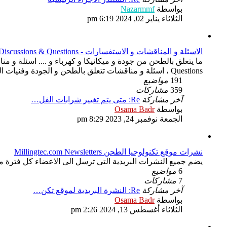
شاهد
بواسطة
Nazarmmf
آخر
الثلاثاء يناير 02, 2024 6:19 pm
مشاركة
الاسئلة و المناقشات و الاستفسارات - Discussions & Questions - سؤال و جواب - Question & Answer - QA
Questions ، اسئلة و مناقشات تتعلق بالطحن و الجودة وفنيات العمل والتقنيات المستخدمة و الجديدة
191
مواضيع
359
مشاركات
آخر مشاركة
Re: متى يتم تغيير شرابات الفل…
شاهد
بواسطة
Osama Badr
آخر
الجمعة نوفمبر 24, 2023 8:29 pm
مشاركة
نشرات موقع تكنولوجيا الطحن Millingtec.com Newsletters
يضم جميع النشرات البريدية التى ترسل الى الاعضاء كل فترة م
6
مواضيع
7
مشاركات
آخر مشاركة
Re: النشرة البريدية لموقع تكن…
شاهد
بواسطة
Osama Badr
آخر
الثلاثاء أغسطس 13, 2024 2:26 pm
مشاركة