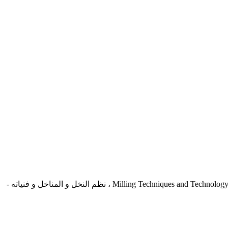
الاستقبال والنظافة و الترطيب Intake , Cleaning , whDampening , Conditioning Section ، أساسيات و تقنيات و فنيات عملية الطحن - Milling Techniques and Technology ، نظم النخل و المناخل و فنياته -