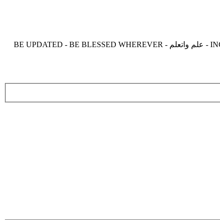
موقع زدنى علما zdny3lma - عالم بلا حدود من العلم و التعلم و المعرفة - INCREASE ME IN KNOWLEDGE - BE BENEFIT - BE USEFUL - علم واتعلم - BE UPDATED - BE BLESSED WHEREVER