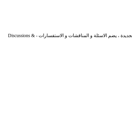
ما يتعلق بالطحن من جودة و ميكانيكا و كهرباء و .... اسئلة و مناقشات تتعلق بالطحن و الجودة وفنيات العمل والتقنيات المستخدمة و الجديدة ، يضم الاسئلة و المناقشات و الاستفسارات - Discussions &