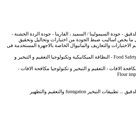
 - جودة السيمولينا / السميد ، الفارينا - جودة الردة الخشنة -
ناعمة - جودة السنون shorts/pollard (السن الابيض ، السن الأحمر) من تحليلات واختبارت جودة القمح - Wheat Quality ، كل ما يخص اساليب ضبط الجودة من اختبارات وتحاليل وتحقيق
تعلق بنظم توكيد الجودة و شهادات الجودة & الاختبارات والاجهزة المعملية وقيمها ودلالتها - Laboratory Instruments ويضم الاختبارات والتعاريف والمانيوال الخاصة بالاجهزة المستخدمة فى
تطبيقات اشتراطات و متطلبات أمان وسلامة الغذاء Food Safety Management Systems safety , Hygiene , GMP , GHP , ISO22000 , FSSC , ....etc - النظافة الميكانيكية وتكنولوجيا التعقيم و التبخير و
فحة الافات - التعقيم و التبخير و تكنولوجيا مكافحة الافات -