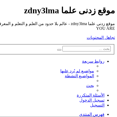
موقع زدنى علما zdny3lma
YOU ARE
تجاهل المحتويات
بحث
بحث
متقدم
روابط سريعة
مواضيع لم يُرد عليها
المواضيع النشطة
بحث
الأسئلة المتكررة
تسجيل الدخول
التسجيل
فهرس المنتدى