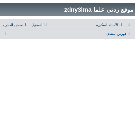
موقع زدنى علما zdny3lma
الأسئلة المتكررة
التسجيل
تسجيل الدخول
ب
فهرس المنتدى
ح
ث