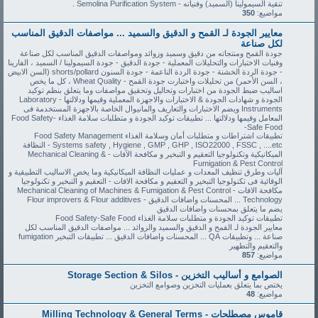
تنقية السيمولينا (السميد) وفنياته - Semolina Purification System .
مواضيع:
350
معايير الجودة لـ القمح و الدقيق والسميد ... مواصفات الدقيق المناسب
لكل صناعة
جودة القمح ومنتجاته من دقيق وسميد وزوائد ومواصفات الدقيق المناسب لكل صناعة
وفنيات الاختبارات والتحليلات المعملية - جودة الدقيق - جودة السيمولينا / السميد ، الفارينا
- جودة الردة الخشنة - جودة الردة الناعمة - جودة السنون shorts/pollard (السن الابيض
، السن الأحمر) من تحليلات واختبارت جودة القمح - Wheat Quality ، كل ما يخص
اساليب ضبط الجودة من اختبارات وتحاليل وتحقيق مواصفات وما يتعلق بنظم توكيد
الجودة و شهادات الجودة & الاختبارات والاجهزة المعملية وقيمها ودلالتها - Laboratory
Instruments ويضم الاختبارات والتعاريف والمانيوال الخاصة بالاجهزة المستخدمة فى
المعامل وقيمها ودلالتها ... تطبيقات توكيد الجودة و متطلبات سلامة الغذاء Food Safety-
Safe Food-
تطبيقات اشتراطات و متطلبات أمان وسلامة الغذاء Food Safety Management
Systems safety , Hygiene , GMP , GHP , ISO22000 , FSSC , ....etc - النظافة
الميكانيكية وتكنولوجيا التعقيم و التبخير و مكافحة الآفات - Mechanical Cleaning &
Fumigation & Pest Control
آليات وطرق تنظيف المعدات و عمليات النظافة الميكانيكية وما يخص الاساليب التطبيقية و
الوقائية فى تكنولوجيا التبخير و التعقيم و مكافحة الافات - التعقيم و التبخير و تكنولوجيا
مكافحة الافات - Mechanical Cleaning of Machines & Fumigation & Pest Control
Technology ... المحسنات واضافات الدقيق - Flour improvers & Flour additives
يضم ما يتعلق بمحسنات واضافات الدقيق
تطبيقات توكيد الجودة و متطلبات سلامة الغذاء Food Safety-Safe Food
معايير الجودة لـ القمح و الدقيق والسميد والزوائد ... مواصفات الدقيق المناسب لكل
صناعة ... وتطبيقات QA ... المحسنات واضافات الدقيق ... تطبيقات التبخير fumigation
والتعقيم والتطهير
مواضيع:
857
الصوامع و أساليب التخزين - Storage Section & Silos
يختص بما يتعلق بعمليات التخزين وصوامع التخزين
مواضيع:
48
قاموس مصطلحات - Milling Technology & General Terms