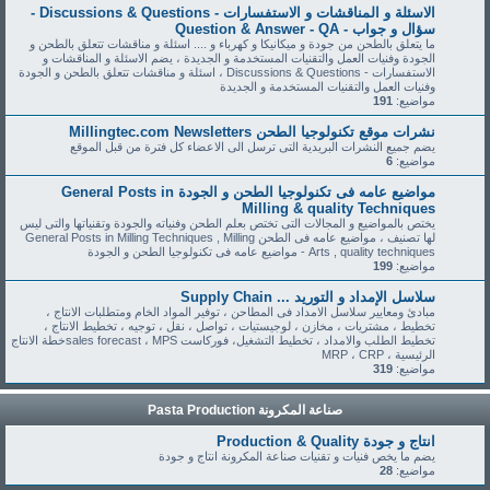
الاسئلة و المناقشات و الاستفسارات - Discussions & Questions -
سؤال و جواب - Question & Answer - QA
ما يتعلق بالطحن من جودة و ميكانيكا و كهرباء و .... اسئلة و مناقشات تتعلق بالطحن و
الجودة وفنيات العمل والتقنيات المستخدمة و الجديدة ، يضم الاسئلة و المناقشات و
الاستفسارات - Discussions & Questions ، اسئلة و مناقشات تتعلق بالطحن و الجودة
وفنيات العمل والتقنيات المستخدمة و الجديدة
مواضيع:
191
نشرات موقع تكنولوجيا الطحن Millingtec.com Newsletters
يضم جميع النشرات البريدية التى ترسل الى الاعضاء كل فترة من قبل الموقع
مواضيع:
6
مواضيع عامه فى تكنولوجيا الطحن و الجودة General Posts in
Milling & quality Techniques
يختص بالمواضيع و المجالات التى تختص بعلم الطحن وفنياته والجودة وتقنياتها والتى ليس
لها تصنيف ، مواضيع عامه فى الطحن General Posts in Milling Techniques , Milling
Arts , quality techniques - مواضيع عامه فى تكنولوجيا الطحن و الجودة
مواضيع:
199
سلاسل الإمداد و التوريد ... Supply Chain
مبادئ ومعايير سلاسل الامداد فى المطاحن ، توفير المواد الخام ومتطلبات الانتاج ،
تخطيط ، مشتريات ، مخازن ، لوجيستيات ، تواصل ، نقل ، توجيه ، تخطيط الانتاج ،
تخطيط الطلب والامداد ، تخطيط التشغيل، فوركاست sales forecast ، MPSخطة الانتاج
الرئيسية ، MRP ، CRP
مواضيع:
319
صناعة المكرونة Pasta Production
انتاج و جودة Production & Quality
يضم ما يخص فنيات و تقنيات صناعة المكرونة انتاج و جودة
مواضيع:
28