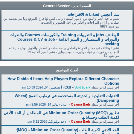
القسم العام - General Section
مما أعجبني Liked & الاقتراحات
يضم ما فيه الخير والنفع من الامور المنتقاه والتى ليس لها فرع بالموقع وما يتم تقديمه من
طلبات و أراء و اقتراحات و أفكار من أجل التطوير و التحديث
مواضيع:
5877
الوظائف jobs و التدريبات Training والكورسات Courses والندوات
والدورات و السيمينارز و السير الذاتية - Courses & CV & Job
seeking
نشر الوظائف فى مجال الجودة والطحن والمحسنات و المعمل والخبيز ، وكل ما يخدم
المجال من دورات وندوات وكورسات وسيمينارز ، نشر السير الذاتية cv .
مواضيع:
30
أحدث المواضيع
How Diablo 4 Items Help Players Explore Different Character
Options
آخر مشاركة بواسطة
VoidSpark
«
الثلاثاء أغسطس 04, 2026 10:39 am
التقنيات التقليدية والحديثة المستخدمة في ترطيب القمح (Wheat
Dampening)
آخر مشاركة بواسطة
Osama Badr
«
الثلاثاء يوليو 14, 2026 9:59 pm
تطبيق Minimum Order Quantity (MOQ) فى المطاحن أو الحد الأدنى
لكمية الطلب وحساباتها
آخر مشاركة بواسطة
Osama Badr
«
الأحد يوليو 12, 2026 8:12 pm
الحد الأدنى لكمية الطلب (MOQ - Minimum Order Quantity):