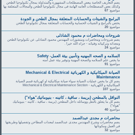
يضم التعاريف الخاصة ببعض المصطلحات المشهورة والمتداولة بمجال تكنولوجيا الطحن
وكذلك بعض المصطلحات العامه الهامة فى مجال تكنولوجيا الطحن والمجالات المتعلقة بها
مواضيع:
67
البرامج والشيتات والحسابات المتعلقة بمجال الطحن و الجودة
يختص بالبرامج و الشيتات الحسابية والحسابات المتعلقة بمجال تكنولوجيا الطحن
مواضيع:
20
شروحات ومحاضرات م محمود الشاذلى
يضم شروحات ومحاضرات ومنشورات المهندس محمود الشاذلى عن تكنولوجيا الطحن
ومعداته وتركيباته وفنياته - جزاه الله خيرا .
مواضيع:
24
السلامه و الصحه المهنيه وتأمين بيئة العمل- Safety
ما يخص علم السلامه والصحة المهنية وتوفير بيئة عمل آمنه
مواضيع:
91
الصيانة الميكانيكية و الكهربائية Mechanical & Electrical
Maintenance
يضم كل ما يخص عمليات الصيانة سواء صيانة ميكانيكية او كهربائية قسم الصيانة
الميكانيكية و الكهربائية - Mechanical & Electrical Maintenance Section
مواضيع:
107
النواقل بالمطحن (بريمة ، ساقية ، كاتينه - بنيوماتيك"هواء")
يضم كل ما يتعلق بالنقل ووسائله داخل المطحن (بريمة ، ساقية ، كاتينه - بنيوماتيك
"هواء")
مواضيع:
40
محاضرات م مجدى عبدالصمد
يضم محاضرات وشرح المهندس مجدى عبدالصمد لمعدات المطاحن وتفصيلها وطريقتها
فى العمل ومكوناتها
مواضيع:
32