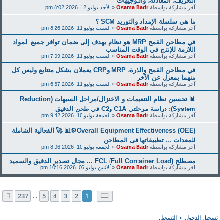
التعريف، المعادلة، والتوجيهات
آخر مشاركة بواسطة
Osama Badr
«
الأحد يوليو 12, 2026 8:02 pm
ما هي سلسلة الإمداد والتوريد SCM ؟
آخر مشاركة بواسطة
Osama Badr
«
السبت يوليو 11, 2026 8:26 pm
في مطاحن القمح MRP هو نظام يهدف إلى ضمان توافر جميع المواد
اللازمة للإنتاج في الوقت المناسب
آخر مشاركة بواسطة
Osama Badr
«
السبت يوليو 11, 2026 7:09 pm
في مطاحن القمح والذرة، MRP وCRP يعملان بشكل متتابع وليس كل
منهما بمعزل عن الآخر
آخر مشاركة بواسطة
Osama Badr
«
السبت يوليو 11, 2026 6:37 pm
📊 تحسين نظام التنعيمات و الاختزال/مراحل السيهات (Reduction
System): دراسة مرحلتي C1A وC2 في طحن الدقيق
آخر مشاركة بواسطة
Osama Badr
«
الجمعة يوليو 10, 2026 9:42 pm
Overall Equipment Effectiveness (OEE)⚙️📊 🚀 الفعالية الشاملة
للمعدات ... تطبيقاتها فى المطاحن
آخر مشاركة بواسطة
Osama Badr
«
الجمعة يوليو 10, 2026 8:06 pm
مصطلح FCL (Full Container Load) ... مجال تصدير الدقيق والسميد
آخر مشاركة بواسطة
Osama Badr
«
الاثنين يوليو 06, 2026 10:16 pm
صفحة
1
من
237
237
5
4
3
2
1
التالي
…
تسجيل الدخول
•
التسجيل