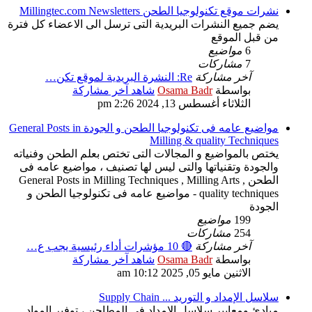
نشرات موقع تكنولوجيا الطحن Millingtec.com Newsletters
يضم جميع النشرات البريدية التى ترسل الى الاعضاء كل فترة
من قبل الموقع
6
مواضيع
7
مشاركات
آخر مشاركة
Re: النشرة البريدية لموقع تكن…
بواسطة
Osama Badr
شاهد آخر مشاركة
الثلاثاء أغسطس 13, 2024 2:26 pm
مواضيع عامه فى تكنولوجيا الطحن و الجودة General Posts in
Milling & quality Techniques
يختص بالمواضيع و المجالات التى تختص بعلم الطحن وفنياته
والجودة وتقنياتها والتى ليس لها تصنيف ، مواضيع عامه فى
الطحن General Posts in Milling Techniques , Milling Arts ,
quality techniques - مواضيع عامه فى تكنولوجيا الطحن و
الجودة
199
مواضيع
254
مشاركات
آخر مشاركة
🔴 10 مؤشرات أداء رئيسية يجب ع…
بواسطة
Osama Badr
شاهد آخر مشاركة
الاثنين مايو 05, 2025 10:12 am
سلاسل الإمداد و التوريد ... Supply Chain
مبادئ ومعايير سلاسل الامداد فى المطاحن ، توفير المواد