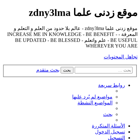
موقع زدنى علما zdny3lma
موقع زدنى علما zdny3lma - عالم بلا حدود من العلم و التعلم و
المعرفة - INCREASE ME IN KNOWLEDGE - BE BENEFIT -
BE USEFUL - علم واتعلم - BE UPDATED - BE BLESSED
WHEREVER YOU ARE
تجاهل المحتويات
بحث متقدم
بحث
روابط سريعة
مواضيع لم يُرد عليها
المواضيع النشطة
بحث
الأسئلة المتكررة
تسجيل الدخول
التسجيل