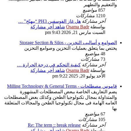
والتعقيم والتطهير
857
مواضيع
1210
مشاركات
آخر مشاركة
هل غاز الفوسفين PH3 “بيهيّج” …
بواسطة
Osama Badr
شاهد آخر مشاركة
السبت مارس 21, 2026 9:43 pm
الصوامع و أساليب التخزين - Storage Section & Silos
يختص بما يتعلق بعمليات التخزين وصوامع التخزين
48
مواضيع
73
مشاركات
آخر مشاركة
كيفية التحكم في درجة الحرارة …
بواسطة
Osama Badr
شاهد آخر مشاركة
الأحد يوليو 20, 2025 9:22 pm
قاموس مصطلحات - Milling Technology & General Terms
يضم التعاريف الخاصة ببعض المصطلحات المشهورة
والمتداولة بمجال تكنولوجيا الطحن وكذلك بعض المصطلحات
العامه الهامة فى مجال تكنولوجيا الطحن والمجالات المتعلقة
بها
67
مواضيع
105
مشاركات
آخر مشاركة
Re: The term :: break release
بواسطة
Osama Badr
شاهد آخر مشاركة