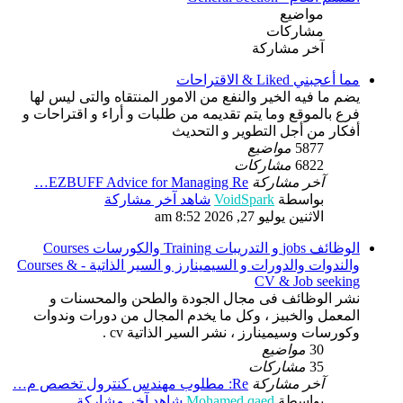
مواضيع
مشاركات
آخر مشاركة
مما أعجبني Liked & الاقتراحات
يضم ما فيه الخير والنفع من الامور المنتقاه والتى ليس لها
فرع بالموقع وما يتم تقديمه من طلبات و أراء و اقتراحات و
أفكار من أجل التطوير و التحديث
5877
مواضيع
6822
مشاركات
آخر مشاركة
EZBUFF Advice for Managing Re…
بواسطة
VoidSpark
شاهد آخر مشاركة
الاثنين يوليو 27, 2026 8:52 am
الوظائف jobs و التدريبات Training والكورسات Courses
والندوات والدورات و السيمينارز و السير الذاتية - Courses &
CV & Job seeking
نشر الوظائف فى مجال الجودة والطحن والمحسنات و
المعمل والخبيز ، وكل ما يخدم المجال من دورات وندوات
وكورسات وسيمينارز ، نشر السير الذاتية cv .
30
مواضيع
35
مشاركات
آخر مشاركة
Re: مطلوب مهندس كنترول تخصص م…
بواسطة
Mohamed qaed
شاهد آخر مشاركة