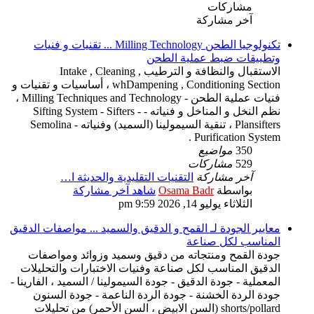
مشاركات
آخر مشاركة
تكنولوجيا الطحن Milling Technology ... تقنيات و فنيات
وتطبيقات ضبط عملية الطحن
الاستقبال والنظافة و الترطيب Intake , Cleaning ,
whDampening , Conditioning Section ، أساسيات و تقنيات و
فنيات عملية الطحن - Milling Techniques and Technology ،
نظم النخل و المناخل و فنياته - Sifting System - Sifters -
Plansifters ، تنقية السيمولينا (السميد) وفنياته - Semolina
Purification System .
350
مواضيع
529
مشاركات
آخر مشاركة
التقنيات التقليدية والحديثة ا…
بواسطة
Osama Badr
شاهد آخر مشاركة
الثلاثاء يوليو 14, 2026 9:59 pm
معايير الجودة لـ القمح و الدقيق والسميد ... مواصفات الدقيق
المناسب لكل صناعة
جودة القمح ومنتجاته من دقيق وسميد وزوائد ومواصفات
الدقيق المناسب لكل صناعة وفنيات الاختبارات والتحليلات
المعملية - جودة الدقيق - جودة السيمولينا / السميد ، الفارينا -
جودة الردة الخشنة - جودة الردة الناعمة - جودة السنون
shorts/pollard (السن الابيض ، السن الأحمر) من تحليلات