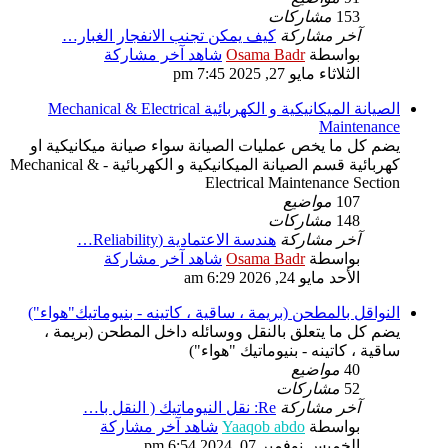
153
مشاركات
آخر مشاركة
كيف يمكن تجنب الانفجار الغبار…
بواسطة
Osama Badr
شاهد آخر مشاركة
الثلاثاء مايو 27, 2025 7:45 pm
الصيانة الميكانيكية و الكهربائية Mechanical & Electrical
Maintenance
يضم كل ما يخص عمليات الصيانة سواء صيانة ميكانيكية او
كهربائية قسم الصيانة الميكانيكية و الكهربائية - Mechanical &
Electrical Maintenance Section
107
مواضيع
148
مشاركات
آخر مشاركة
هندسة الاعتمادية (Reliability…
بواسطة
Osama Badr
شاهد آخر مشاركة
الأحد مايو 24, 2026 6:29 am
النواقل بالمطحن (بريمة ، ساقية ، كاتينه - بنيوماتيك"هواء")
يضم كل ما يتعلق بالنقل ووسائله داخل المطحن (بريمة ،
ساقية ، كاتينه - بنيوماتيك "هواء")
40
مواضيع
52
مشاركات
آخر مشاركة
Re: نقل النيوماتيك ( النقل با…
بواسطة
Yaaqob abdo
شاهد آخر مشاركة
الخميس نوفمبر 07, 2024 6:54 pm