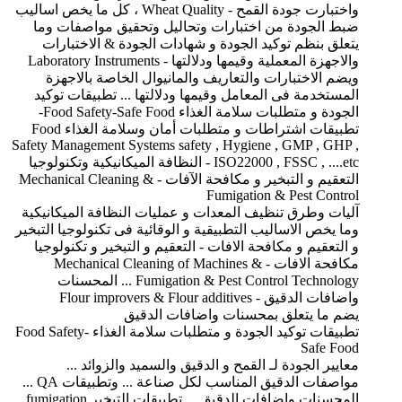
واختبارت جودة القمح - Wheat Quality ، كل ما يخص اساليب
ضبط الجودة من اختبارات وتحاليل وتحقيق مواصفات وما
يتعلق بنظم توكيد الجودة و شهادات الجودة & الاختبارات
والاجهزة المعملية وقيمها ودلالتها - Laboratory Instruments
ويضم الاختبارات والتعاريف والمانيوال الخاصة بالاجهزة
المستخدمة فى المعامل وقيمها ودلالتها ... تطبيقات توكيد
الجودة و متطلبات سلامة الغذاء Food Safety-Safe Food-
تطبيقات اشتراطات و متطلبات أمان وسلامة الغذاء Food
Safety Management Systems safety , Hygiene , GMP , GHP ,
ISO22000 , FSSC , ....etc - النظافة الميكانيكية وتكنولوجيا
التعقيم و التبخير و مكافحة الآفات - Mechanical Cleaning &
Fumigation & Pest Control
آليات وطرق تنظيف المعدات و عمليات النظافة الميكانيكية
وما يخص الاساليب التطبيقية و الوقائية فى تكنولوجيا التبخير
و التعقيم و مكافحة الافات - التعقيم و التبخير و تكنولوجيا
مكافحة الافات - Mechanical Cleaning of Machines &
Fumigation & Pest Control Technology ... المحسنات
واضافات الدقيق - Flour improvers & Flour additives
يضم ما يتعلق بمحسنات واضافات الدقيق
تطبيقات توكيد الجودة و متطلبات سلامة الغذاء Food Safety-
Safe Food
معايير الجودة لـ القمح و الدقيق والسميد والزوائد ...
مواصفات الدقيق المناسب لكل صناعة ... وتطبيقات QA ...
المحسنات واضافات الدقيق ... تطبيقات التبخير fumigation