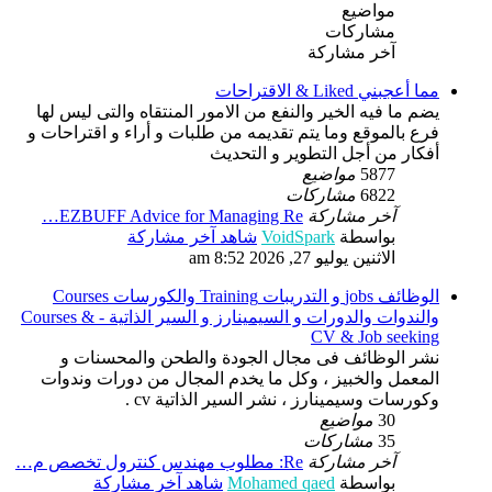
مواضيع
مشاركات
آخر مشاركة
مما أعجبني Liked & الاقتراحات
يضم ما فيه الخير والنفع من الامور المنتقاه والتى ليس لها
فرع بالموقع وما يتم تقديمه من طلبات و أراء و اقتراحات و
أفكار من أجل التطوير و التحديث
5877
مواضيع
6822
مشاركات
آخر مشاركة
EZBUFF Advice for Managing Re…
بواسطة
VoidSpark
شاهد آخر مشاركة
الاثنين يوليو 27, 2026 8:52 am
الوظائف jobs و التدريبات Training والكورسات Courses
والندوات والدورات و السيمينارز و السير الذاتية - Courses &
CV & Job seeking
نشر الوظائف فى مجال الجودة والطحن والمحسنات و
المعمل والخبيز ، وكل ما يخدم المجال من دورات وندوات
وكورسات وسيمينارز ، نشر السير الذاتية cv .
30
مواضيع
35
مشاركات
آخر مشاركة
Re: مطلوب مهندس كنترول تخصص م…
بواسطة
Mohamed qaed
شاهد آخر مشاركة