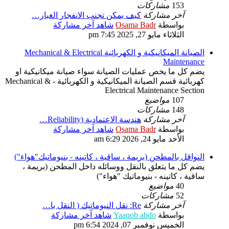
153
مشاركات
آخر مشاركة
كيف يمكن تجنب الانفجار الغبار…
بواسطة
Osama Badr
شاهد آخر مشاركة
الثلاثاء مايو 27, 2025 7:45 pm
الصيانة الميكانيكية و الكهربائية Mechanical & Electrical
Maintenance
يضم كل ما يخص عمليات الصيانة سواء صيانة ميكانيكية او
كهربائية قسم الصيانة الميكانيكية و الكهربائية - Mechanical &
Electrical Maintenance Section
107
مواضيع
148
مشاركات
آخر مشاركة
هندسة الاعتمادية (Reliability…
بواسطة
Osama Badr
شاهد آخر مشاركة
الأحد مايو 24, 2026 6:29 am
النواقل بالمطحن (بريمة ، ساقية ، كاتينه - بنيوماتيك"هواء")
يضم كل ما يتعلق بالنقل ووسائله داخل المطحن (بريمة ،
ساقية ، كاتينه - بنيوماتيك "هواء")
40
مواضيع
52
مشاركات
آخر مشاركة
Re: نقل النيوماتيك ( النقل با…
بواسطة
Yaaqob abdo
شاهد آخر مشاركة
الخميس نوفمبر 07, 2024 6:54 pm