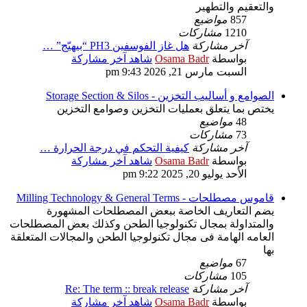
والتعقيم والتطهير
857
مواضيع
1210
مشاركات
آخر مشاركة
هل غاز الفوسفين PH3 “بيهيّج” …
بواسطة
Osama Badr
شاهد آخر مشاركة
السبت مارس 21, 2026 9:43 pm
الصوامع و أساليب التخزين - Storage Section & Silos
يختص بما يتعلق بعمليات التخزين وصوامع التخزين
48
مواضيع
73
مشاركات
آخر مشاركة
كيفية التحكم في درجة الحرارة …
بواسطة
Osama Badr
شاهد آخر مشاركة
الأحد يوليو 20, 2025 9:22 pm
قاموس مصطلحات - Milling Technology & General Terms
يضم التعاريف الخاصة ببعض المصطلحات المشهورة
والمتداولة بمجال تكنولوجيا الطحن وكذلك بعض المصطلحات
العامه الهامة فى مجال تكنولوجيا الطحن والمجالات المتعلقة
بها
67
مواضيع
105
مشاركات
آخر مشاركة
Re: The term :: break release
بواسطة
Osama Badr
شاهد آخر مشاركة