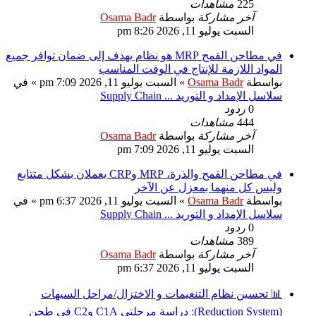
225
مشاهدات
آخر مشاركة
بواسطة
Osama Badr
السبت يوليو 11, 2026 8:26 pm
في مطاحن القمح MRP هو نظام يهدف إلى ضمان توافر جميع
المواد اللازمة للإنتاج في الوقت المناسب
بواسطة
Osama Badr
» السبت يوليو 11, 2026 7:09 pm » في
سلاسل الإمداد و التوريد ... Supply Chain
0
ردود
444
مشاهدات
آخر مشاركة
بواسطة
Osama Badr
السبت يوليو 11, 2026 7:09 pm
في مطاحن القمح والذرة، MRP وCRP يعملان بشكل متتابع
وليس كل منهما بمعزل عن الآخر
بواسطة
Osama Badr
» السبت يوليو 11, 2026 6:37 pm » في
سلاسل الإمداد و التوريد ... Supply Chain
0
ردود
389
مشاهدات
آخر مشاركة
بواسطة
Osama Badr
السبت يوليو 11, 2026 6:37 pm
📊 تحسين نظام التنعيمات و الاختزال/مراحل السيهات
(Reduction System): دراسة مرحلتي C1A وC2 في طحن