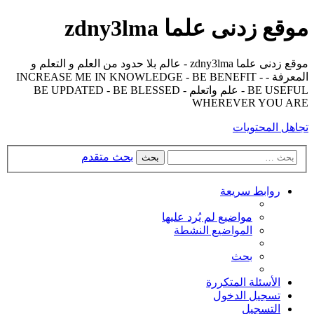
موقع زدنى علما zdny3lma
موقع زدنى علما zdny3lma - عالم بلا حدود من العلم و التعلم و
المعرفة - INCREASE ME IN KNOWLEDGE - BE BENEFIT -
BE USEFUL - علم واتعلم - BE UPDATED - BE BLESSED
WHEREVER YOU ARE
تجاهل المحتويات
بحث متقدم
بحث
روابط سريعة
مواضيع لم يُرد عليها
المواضيع النشطة
بحث
الأسئلة المتكررة
تسجيل الدخول
التسجيل