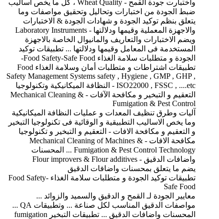
واختبارت جودة القمح - Wheat Quality ، كل ما يخص اساليب
ضبط الجودة من اختبارات وتحاليل وتحقيق مواصفات وما
يتعلق بنظم توكيد الجودة و شهادات الجودة & الاختبارات
والاجهزة المعملية وقيمها ودلالتها - Laboratory Instruments
ويضم الاختبارات والتعاريف والمانيوال الخاصة بالاجهزة
المستخدمة فى المعامل وقيمها ودلالتها ... تطبيقات توكيد
الجودة و متطلبات سلامة الغذاء Food Safety-Safe Food-
تطبيقات اشتراطات و متطلبات أمان وسلامة الغذاء Food
Safety Management Systems safety , Hygiene , GMP , GHP ,
ISO22000 , FSSC , ....etc - النظافة الميكانيكية وتكنولوجيا
التعقيم و التبخير و مكافحة الآفات - Mechanical Cleaning &
Fumigation & Pest Control
آليات وطرق تنظيف المعدات و عمليات النظافة الميكانيكية
وما يخص الاساليب التطبيقية و الوقائية فى تكنولوجيا التبخير
و التعقيم و مكافحة الافات - التعقيم و التبخير و تكنولوجيا
مكافحة الافات - Mechanical Cleaning of Machines &
Fumigation & Pest Control Technology ... المحسنات
واضافات الدقيق - Flour improvers & Flour additives
يضم ما يتعلق بمحسنات واضافات الدقيق
تطبيقات توكيد الجودة و متطلبات سلامة الغذاء Food Safety-
Safe Food
معايير الجودة لـ القمح و الدقيق والسميد والزوائد ...
مواصفات الدقيق المناسب لكل صناعة ... وتطبيقات QA ...
المحسنات واضافات الدقيق ... تطبيقات التبخير fumigation