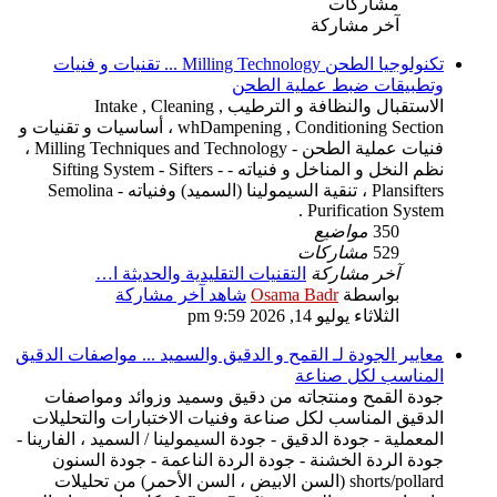
مشاركات
آخر مشاركة
تكنولوجيا الطحن Milling Technology ... تقنيات و فنيات
وتطبيقات ضبط عملية الطحن
الاستقبال والنظافة و الترطيب Intake , Cleaning ,
whDampening , Conditioning Section ، أساسيات و تقنيات و
فنيات عملية الطحن - Milling Techniques and Technology ،
نظم النخل و المناخل و فنياته - Sifting System - Sifters -
Plansifters ، تنقية السيمولينا (السميد) وفنياته - Semolina
Purification System .
350
مواضيع
529
مشاركات
آخر مشاركة
التقنيات التقليدية والحديثة ا…
بواسطة
Osama Badr
شاهد آخر مشاركة
الثلاثاء يوليو 14, 2026 9:59 pm
معايير الجودة لـ القمح و الدقيق والسميد ... مواصفات الدقيق
المناسب لكل صناعة
جودة القمح ومنتجاته من دقيق وسميد وزوائد ومواصفات
الدقيق المناسب لكل صناعة وفنيات الاختبارات والتحليلات
المعملية - جودة الدقيق - جودة السيمولينا / السميد ، الفارينا -
جودة الردة الخشنة - جودة الردة الناعمة - جودة السنون
shorts/pollard (السن الابيض ، السن الأحمر) من تحليلات