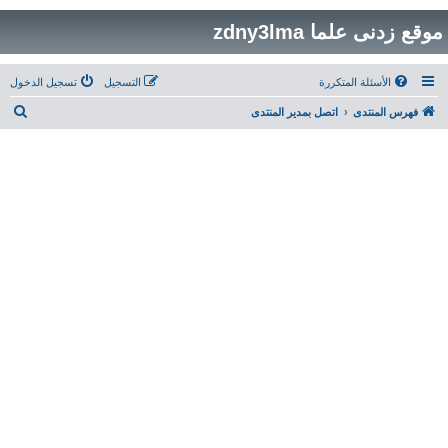
موقع زدنى علما zdny3lma
الأسئلة المتكررة
التسجيل
تسجيل الدخول
ب
فهرس المنتدى
اتصل بمدير المنتدى
ح
ث