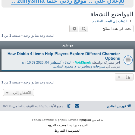
ى علما zdny3lma ::
حث
بحث متقدم
البحث وجد تطابق وحيد • صفحة
1
من
1
مواضيع
How Diablo 4 Items Help Players Explor
Vo
«
الثلاثاء أغسطس 04, 2026 10:39 am
 م محمود الشاذلى
البحث وجد تطابق وحيد • صفحة
1
من
1
الانتقال إلى
جميع الأوقات تستخدم
التوقيت العالمي+02:00
® Forum Software © 
ة برعاية
المنتديات العربية
لخصوصية
|
الشروط