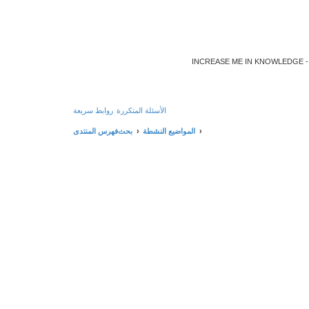
ا حدود من العلم و التعلم و المعرفة - INCREASE ME IN KNOWLEDGE - BE BENEFIT -
الأسئلة المتكررة
روابط سريعة
المواضيع النشطة
بحث
فهرس المنتدى