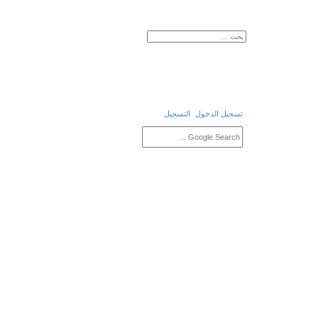
بحث 
تسجيل الدخول
التسجيل
ب
ح
ث