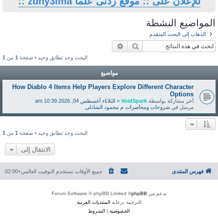
ى علما zdny3lma ::
حث
بحث متقدم
البحث وجد تطابق وحيد • صفحة
1
من
1
مواضيع
How Diablo 4 Items Help Players Explor
Vo
«
الثلاثاء أغسطس 04, 2026 10:39 am
 م محمود الشاذلى
البحث وجد تطابق وحيد • صفحة
1
من
1
الانتقال إلى
جميع الأوقات تستخدم
التوقيت العالمي+02:00
® Forum Software © 
ة برعاية
المنتديات العربية
لخصوصية
|
الشروط