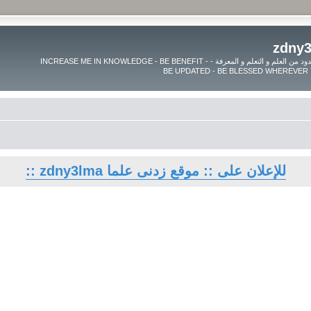
موقع زدنى علما zdny3lma - عالم بلا حدود من العلم و التعلم و المعرفة - INCREASE ME IN KNOWLEDGE - BE BENEFIT -
للإعلان على :: موقع زدنى علما zdny3lma ::