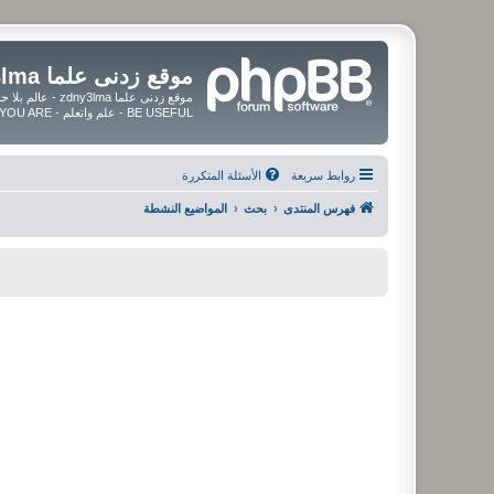
موقع زدنى علما zdny3lma
BE USEFUL - علم واتعلم - BE UPDATED - BE BLESSED WHEREVER YOU ARE
روابط سريعة
الأسئلة المتكررة
فهرس المنتدى
بحث
المواضيع النشطة