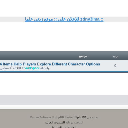
للإعلان على :: موقع زدنى علما zdny3lma ::
ردود
مواضيع
4 Items Help Players Explore Different Character Options
0
بواسطة
VoidSpark
»
الثلاثاء أغسطس 04, 2026 10:39 am
بدعم من
phpBB
® Forum Software © phpBB Limited
الترجمة برعاية
المنتديات العربية
الخصوصية
|
الشروط