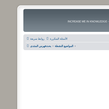
ا حدود من العلم و التعلم و المعرفة - INCREASE ME IN KNOWLEDGE - BE BENEFIT -
الأسئلة المتكررة
روابط سريعة
المواضيع النشطة
بحث
فهرس المنتدى