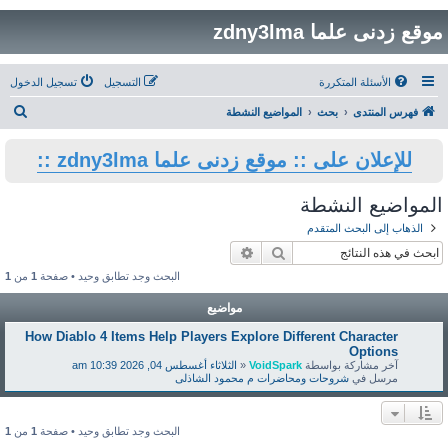
موقع زدنى علما zdny3lma
الأسئلة المتكررة
التسجيل
تسجيل الدخول
ب
فهرس المنتدى
بحث
المواضيع النشطة
ح
للإعلان على :: موقع زدنى علما zdny3lma ::
ث
المواضيع النشطة
الذهاب إلى البحث المتقدم
بحث
بحث متقدم
البحث وجد تطابق وحيد • صفحة
1
من
1
مواضيع
How Diablo 4 Items Help Players Explore Different Character
Options
آخر مشاركة بواسطة
VoidSpark
«
الثلاثاء أغسطس 04, 2026 10:39 am
مرسل في
شروحات ومحاضرات م محمود الشاذلى
البحث وجد تطابق وحيد • صفحة
1
من
1