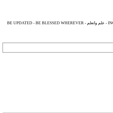
موقع زدنى علما zdny3lma - عالم بلا حدود من العلم و التعلم و المعرفة - INCREASE ME IN KNOWLEDGE - BE BENEFIT - BE USEFUL - علم واتعلم - BE UPDATED - BE BLESSED WHEREVER