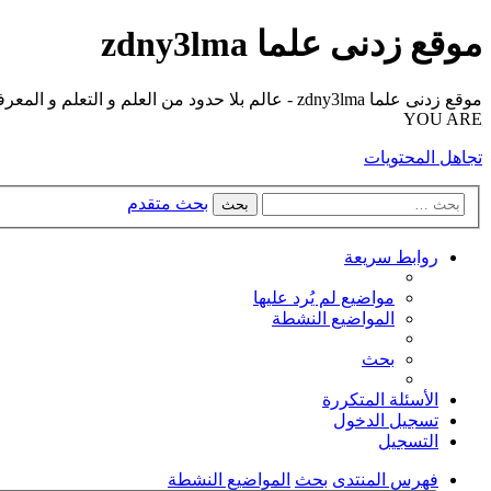
موقع زدنى علما zdny3lma
YOU ARE
تجاهل المحتويات
بحث متقدم
بحث
روابط سريعة
مواضيع لم يُرد عليها
المواضيع النشطة
بحث
الأسئلة المتكررة
تسجيل الدخول
التسجيل
فهرس المنتدى
بحث
المواضيع النشطة