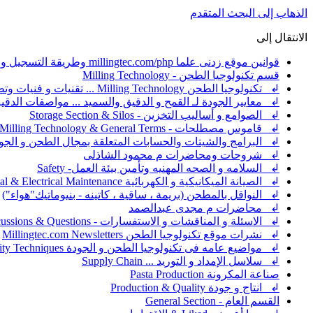
الذهاب إلى البحث المتقدم
الانتقال إلى
قوانين موقع زدنى علما millingtec.com/php وطريقة التسجيل والإشتراك
قسم تكنولوجيا الطحن - Milling Technology
↲ تكنولوجيا الطحن Milling Technology ... تقنيات و فنيات وتطبيقات ضبط عملية الطحن
↲ معايير الجودة لـ القمح و الدقيق والسميد ... مواصفات الد
↲ الصوامع و أساليب التخزين - Storage Section & Silos
↲ قاموس مصطلحات - Milling Technology & General Terms
↲ البرامج والشيتات والحسابات المتعلقة بمجال الطحن و الجو
↲ شروحات ومحاضرات م محمود الشاذلى
↲ السلامه و الصحه المهنيه وتأمين بيئة العمل- Safety
↲ الصيانة الميكانيكية و الكهربائية Mechanical & Electrical Maintenance
↲ النواقل بالمطحن (بريمة ، ساقية ، كاتينه - بنيوماتيك"هواء")
↲ محاضرات م مجدى عبدالصمد
↲ الاسئلة و المناقشات و الاستفسارات - Discussions & Questions - سؤال و جواب - Question & Answer - QA
↲ نشرات موقع تكنولوجيا الطحن Millingtec.com Newsletters
↲ مواضيع عامه فى تكنولوجيا الطحن و الجودة General Posts in Milling & quality Techniques
↲ سلاسل الإمداد و التوريد ... Supply Chain
صناعة المكرونة Pasta Production
↲ انتاج و جودة Production & Quality
القسم العام - General Section