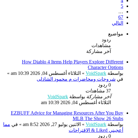
4
5
…
67
التالي
مواضيع
ردود
مشاهدات
آخر مشاركة
How Diablo 4 Items Help Players Explore Different
Character Options
بواسطة
VoidSpark
»
الثلاثاء أغسطس 04, 2026 10:39 am
»
في
شروحات ومحاضرات م محمود الشاذلى
0
ردود
37
مشاهدات
آخر مشاركة
بواسطة
VoidSpark
الثلاثاء أغسطس 04, 2026 10:39 am
EZBUFF Advice for Managing Resources After You Buy
MLB The Show 26 Stubs
بواسطة
VoidSpark
»
الاثنين يوليو 27, 2026 8:52 am
» في
مما
أعجبني Liked & الاقتراحات
0
ردود