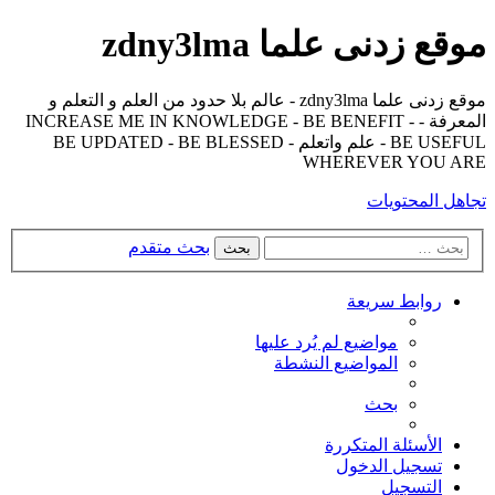
موقع زدنى علما zdny3lma
موقع زدنى علما zdny3lma - عالم بلا حدود من العلم و التعلم و
المعرفة - INCREASE ME IN KNOWLEDGE - BE BENEFIT -
BE USEFUL - علم واتعلم - BE UPDATED - BE BLESSED
WHEREVER YOU ARE
تجاهل المحتويات
بحث متقدم
بحث
روابط سريعة
مواضيع لم يُرد عليها
المواضيع النشطة
بحث
الأسئلة المتكررة
تسجيل الدخول
التسجيل