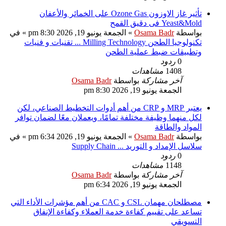
تأثير غاز الاوزون Ozone Gas على الخمائر والأعفان
Yeast&Mold فى دقيق القمح
بواسطة
Osama Badr
»
الجمعة يونيو 19, 2026 8:30 pm
» في
تكنولوجيا الطحن Milling Technology ... تقنيات و فنيات
وتطبيقات ضبط عملية الطحن
0
ردود
1408
مشاهدات
آخر مشاركة
بواسطة
Osama Badr
الجمعة يونيو 19, 2026 8:30 pm
يعتبر MRP و CRP من أهم أدوات التخطيط الصناعي، لكن
لكل منهما وظيفة مختلفة تمامًا، ويعملان معًا لضمان توافر
المواد والطاقة
بواسطة
Osama Badr
»
الجمعة يونيو 19, 2026 6:34 pm
» في
سلاسل الإمداد و التوريد ... Supply Chain
0
ردود
1148
مشاهدات
آخر مشاركة
بواسطة
Osama Badr
الجمعة يونيو 19, 2026 6:34 pm
مصطلحان مهمان CSL و CAC من أهم مؤشرات الأداء التي
تساعد على تقييم كفاءة خدمة العملاء وكفاءة الإنفاق
التسويقي