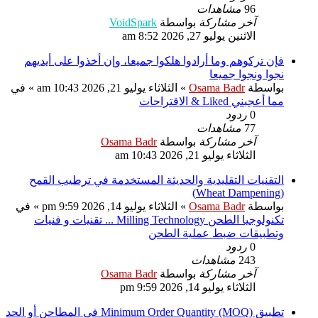
96
مشاهدات
آخر مشاركة
بواسطة
VoidSpark
الاثنين يوليو 27, 2026 8:52 am
فإن تركوهم وما أرادوا هلكوا جميعا، وإن أخذوا على أيديهم
نجوا ونجوا جميعا
بواسطة
Osama Badr
»
الثلاثاء يوليو 21, 2026 10:43 am
» في
مما أعجبني Liked & الاقتراحات
0
ردود
77
مشاهدات
آخر مشاركة
بواسطة
Osama Badr
الثلاثاء يوليو 21, 2026 10:43 am
التقنيات التقليدية والحديثة المستخدمة في ترطيب القمح
(Wheat Dampening)
بواسطة
Osama Badr
»
الثلاثاء يوليو 14, 2026 9:59 pm
» في
تكنولوجيا الطحن Milling Technology ... تقنيات و فنيات
وتطبيقات ضبط عملية الطحن
0
ردود
243
مشاهدات
آخر مشاركة
بواسطة
Osama Badr
الثلاثاء يوليو 14, 2026 9:59 pm
تطبيق Minimum Order Quantity (MOQ) فى المطاحن أو الحد