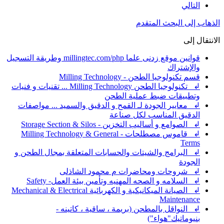
التالي
الذهاب إلى البحث المتقدم
الانتقال إلى
قوانين موقع زدنى علما millingtec.com/php وطريقة التسجيل
والإشتراك
قسم تكنولوجيا الطحن - Milling Technology
↲ تكنولوجيا الطحن Milling Technology ... تقنيات و فنيات
وتطبيقات ضبط عملية الطحن
↲ معايير الجودة لـ القمح و الدقيق والسميد ... مواصفات
الدقيق المناسب لكل صناعة
↲ الصوامع و أساليب التخزين - Storage Section & Silos
↲ قاموس مصطلحات - Milling Technology & General
Terms
↲ البرامج والشيتات والحسابات المتعلقة بمجال الطحن و
الجودة
↲ شروحات ومحاضرات م محمود الشاذلى
↲ السلامه و الصحه المهنيه وتأمين بيئة العمل- Safety
↲ الصيانة الميكانيكية و الكهربائية Mechanical & Electrical
Maintenance
↲ النواقل بالمطحن (بريمة ، ساقية ، كاتينه -
بنيوماتيك"هواء")