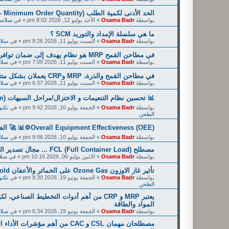
الحد الأدنى لكمية الطلب (MOQ - Minimum Order Quantity): التعريف، المعادلة، والتوجيهات
بواسطة
Osama Badr
»
الأحد يوليو 12, 2026 8:02 pm
» في
سلاسل ال
ما هي سلسلة الإمداد والتوريد SCM ؟
بواسطة
Osama Badr
»
السبت يوليو 11, 2026 8:26 pm
» في
سلاسل 
في مطاحن القمح MRP هو نظام يهدف إلى ضمان توافر جميع المواد اللازمة للإنتاج في الوقت المناسب
بواسطة
Osama Badr
»
السبت يوليو 11, 2026 7:09 pm
» في
سلاسل 
في مطاحن القمح والذرة، MRP وCRP يعملان بشكل متتابع وليس كل منهما بمعزل عن الآخر
بواسطة
Osama Badr
»
السبت يوليو 11, 2026 6:37 pm
» في
سلاسل 
📊 تحسين نظام التنعيمات و الاختزال/مراحل السيهات (Reduction System): دراسة مرحلتي C1A وC2 في طحن الدقيق
بواسطة
Osama Badr
»
الجمعة يوليو 10, 2026 9:42 pm
» في
الطحن
Overall Equipment Effectiveness (OEE)⚙️📊 🚀 الفعالية الشاملة للمعدات ... تطبيقاتها فى المطاحن
بواسطة
Osama Badr
»
الجمعة يوليو 10, 2026 8:06 pm
» في
سلاسل 
مصطلح FCL (Full Container Load) ... مجال تصدير الدقيق والسميد
بواسطة
Osama Badr
»
الاثنين يوليو 06, 2026 10:16 pm
» في
سلاسل
تأثير غاز الاوزون Ozone Gas على الخمائر والأعفان Yeast&Mold فى دقيق القمح
بواسطة
Osama Badr
»
الجمعة يونيو 19, 2026 8:30 pm
» في
الطحن
يعتبر MRP و CRP من أهم أدوات التخطيط الصن
المواد والطاقة
بواسطة
Osama Badr
»
الجمعة يونيو 19, 2026 6:34 pm
» في
سلاسل 
مصطلحان مهمان CSL و CAC من أهم 