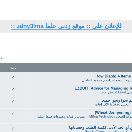
للإعلان على :: موقع زدنى علما zdny3lma ::
البحث 
ردود
How Diablo 4 Items 
0
روحات ومحاضرات م محمود الشاذلى
EZBUFF Advice for Managing R
0
 الاقتراحات
م نجوا ونجوا جميعا
0
ني Liked & الاقتراحات
W)
0
تكنولوجيا الطحن Milling Technology ... تقنيات و فنيات وتطبيقات ضبط عملية
0
إمداد و التوريد ... Supply Chain