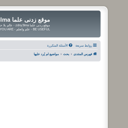
موقع زدنى علما zdny3lma
BE USEFUL - علم واتعلم - BE UPDATED - BE BLESSED WHEREVER YOU ARE
روابط سريعة
الأسئلة المتكررة
فهرس المنتدى
بحث
مواضيع لم يُرد عليها