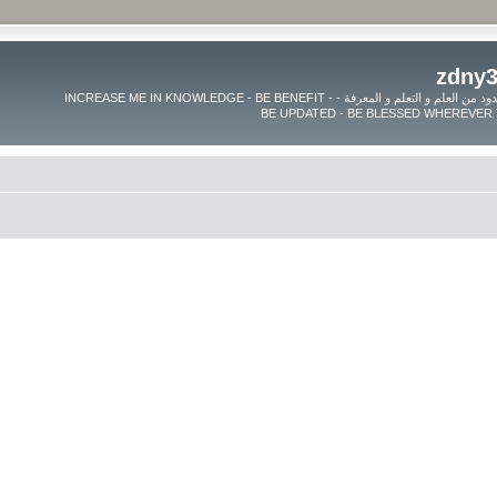
موقع زدنى علما zdny3lma - عالم بلا حدود من العلم و التعلم و المعرفة - INCREASE ME IN KNOWLEDGE - BE BENEFIT -