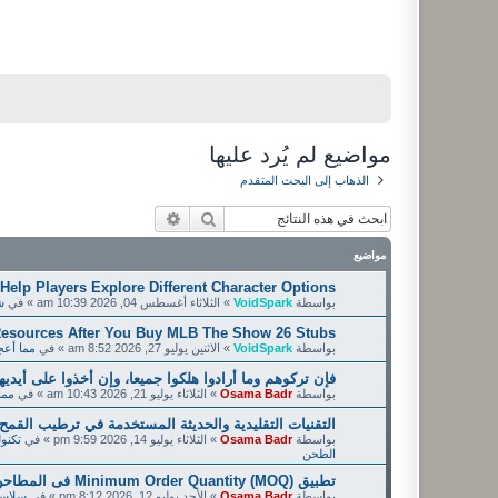
مواضيع لم يُرد عليها
الذهاب إلى البحث المتقدم
بحث
بحث متقدم
مواضيع
Help Players Explore Different Character Options
بواسطة
VoidSpark
»
الثلاثاء أغسطس 04, 2026 10:39 am
» في
ش
esources After You Buy MLB The Show 26 Stubs
بواسطة
VoidSpark
»
الاثنين يوليو 27, 2026 8:52 am
» في
مما أعجبني Liked &
فإن تركوهم وما أرادوا هلكوا جميعا، وإن أخذوا على أيديه
بواسطة
Osama Badr
»
الثلاثاء يوليو 21, 2026 10:43 am
» في
مما أعجب
التقنيات التقليدية والحديثة المستخدمة في ترطيب القمح (heat Dampening
بواسطة
Osama Badr
»
الثلاثاء يوليو 14, 2026 9:59 pm
» في
الطحن
تطبيق Minimum Order Quantity (MOQ) فى المطاحن أو الحد الأدنى لكمية الطلب وحساباتها
بواسطة
Osama Badr
»
الأحد يوليو 12, 2026 8:12 pm
» في
سلاسل ال