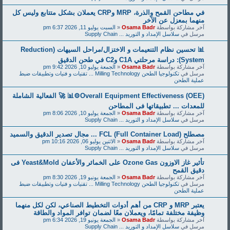
في مطاحن القمح والذرة، MRP وCRP يعملان بشكل متتابع وليس كل
منهما بمعزل عن الآخر
آخر مشاركة بواسطة
Osama Badr
«
السبت يوليو 11, 2026 6:37 pm
مرسل في
سلاسل الإمداد و التوريد ... Supply Chain
📊 تحسين نظام التنعيمات و الاختزال/مراحل السيهات (Reduction
System): دراسة مرحلتي C1A وC2 في طحن الدقيق
آخر مشاركة بواسطة
Osama Badr
«
الجمعة يوليو 10, 2026 9:42 pm
مرسل في
تكنولوجيا الطحن Milling Technology ... تقنيات و فنيات وتطبيقات ضبط
عملية الطحن
Overall Equipment Effectiveness (OEE)⚙️📊 🚀 الفعالية الشاملة
للمعدات ... تطبيقاتها فى المطاحن
آخر مشاركة بواسطة
Osama Badr
«
الجمعة يوليو 10, 2026 8:06 pm
مرسل في
سلاسل الإمداد و التوريد ... Supply Chain
مصطلح FCL (Full Container Load) ... مجال تصدير الدقيق والسميد
آخر مشاركة بواسطة
Osama Badr
«
الاثنين يوليو 06, 2026 10:16 pm
مرسل في
سلاسل الإمداد و التوريد ... Supply Chain
تأثير غاز الاوزون Ozone Gas على الخمائر والأعفان Yeast&Mold فى
دقيق القمح
آخر مشاركة بواسطة
Osama Badr
«
الجمعة يونيو 19, 2026 8:30 pm
مرسل في
تكنولوجيا الطحن Milling Technology ... تقنيات و فنيات وتطبيقات ضبط
عملية الطحن
يعتبر MRP و CRP من أهم أدوات التخطيط الصناعي، لكن لكل منهما
وظيفة مختلفة تمامًا، ويعملان معًا لضمان توافر المواد والطاقة
آخر مشاركة بواسطة
Osama Badr
«
الجمعة يونيو 19, 2026 6:34 pm
مرسل في
سلاسل الإمداد و التوريد ... Supply Chain