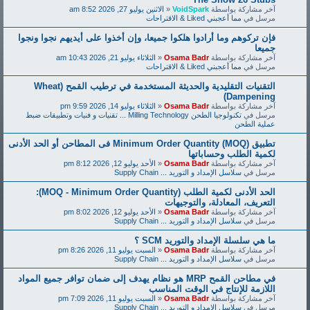
آخر مشاركة بواسطة
VoidSpark
«
الاثنين يوليو 27, 2026 8:52 am
مرسل في
مما أعجبني Liked & الاقتراحات
فإن تركوهم وما أرادوا هلكوا جميعا، وإن أخذوا على أيديهم نجوا ونجوا
جميعا
آخر مشاركة بواسطة
Osama Badr
«
الثلاثاء يوليو 21, 2026 10:43 am
مرسل في
مما أعجبني Liked & الاقتراحات
التقنيات التقليدية والحديثة المستخدمة في ترطيب القمح (Wheat
Dampening)
آخر مشاركة بواسطة
Osama Badr
«
الثلاثاء يوليو 14, 2026 9:59 pm
مرسل في
تكنولوجيا الطحن Milling Technology ... تقنيات و فنيات وتطبيقات ضبط
عملية الطحن
تطبيق Minimum Order Quantity (MOQ) فى المطاحن أو الحد الأدنى
لكمية الطلب وحساباتها
آخر مشاركة بواسطة
Osama Badr
«
الأحد يوليو 12, 2026 8:12 pm
مرسل في
سلاسل الإمداد و التوريد ... Supply Chain
الحد الأدنى لكمية الطلب (MOQ - Minimum Order Quantity):
التعريف، المعادلة، والتوجيهات
آخر مشاركة بواسطة
Osama Badr
«
الأحد يوليو 12, 2026 8:02 pm
مرسل في
سلاسل الإمداد و التوريد ... Supply Chain
ما هي سلسلة الإمداد والتوريد SCM ؟
آخر مشاركة بواسطة
Osama Badr
«
السبت يوليو 11, 2026 8:26 pm
مرسل في
سلاسل الإمداد و التوريد ... Supply Chain
في مطاحن القمح MRP هو نظام يهدف إلى ضمان توافر جميع المواد
اللازمة للإنتاج في الوقت المناسب
آخر مشاركة بواسطة
Osama Badr
«
السبت يوليو 11, 2026 7:09 pm
مرسل في
سلاسل الإمداد و التوريد ... Supply Chain