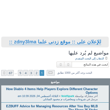
للإعلان على :: موقع زدنى علما zdny3lma ::
مواضيع لم يُرد عليها
الذهاب إلى البحث المتقدم
بحث
بحث متقدم
صفحة
1
من
67
67
5
4
3
2
1
التالي
البحث وجد أكثر من 1000 تطابق
…
مواضيع
How Diablo 4 Items Help Players Explore Different Character
Options
آخر مشاركة بواسطة
VoidSpark
«
الثلاثاء أغسطس 04, 2026 10:39 am
مرسل في
شروحات ومحاضرات م محمود الشاذلى
EZBUFF Advice for Managing Resources After You Buy MLB
The Show 26 Stubs