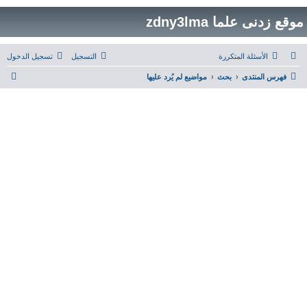
موقع زدنى علما zdny3lma
الأسئلة المتكررة
التسجيل
تسجيل الدخول
ب
فهرس المنتدى
بحث
مواضيع لم يُرد عليها
ح
ث