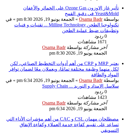
تأثير غاز الاوزون Ozone Gas على الخمائر والأعفان
Yeast&Mold فى دقيق القمح
بواسطة
Osama Badr
»
الجمعة يونيو 19, 2026 8:30 pm
» في
تكنولوجيا الطحن Milling Technology ... تقنيات و فنيات
وتطبيقات ضبط عملية الطحن
0
ردود
1671
مشاهدات
آخر مشاركة
بواسطة
Osama Badr
الجمعة يونيو 19, 2026 8:30 pm
يعتبر MRP و CRP من أهم أدوات التخطيط الصناعي، لكن
لكل منهما وظيفة مختلفة تمامًا، ويعملان معًا لضمان توافر
المواد والطاقة
بواسطة
Osama Badr
»
الجمعة يونيو 19, 2026 6:34 pm
» في
سلاسل الإمداد و التوريد ... Supply Chain
0
ردود
1423
مشاهدات
آخر مشاركة
بواسطة
Osama Badr
الجمعة يونيو 19, 2026 6:34 pm
مصطلحان مهمان CSL و CAC من أهم مؤشرات الأداء التي
تساعد على تقييم كفاءة خدمة العملاء وكفاءة الإنفاق
التسويقي