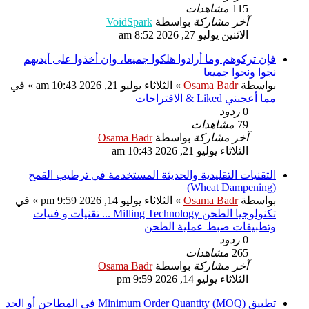
115
مشاهدات
آخر مشاركة
بواسطة
VoidSpark
الاثنين يوليو 27, 2026 8:52 am
فإن تركوهم وما أرادوا هلكوا جميعا، وإن أخذوا على أيديهم
نجوا ونجوا جميعا
بواسطة
Osama Badr
»
الثلاثاء يوليو 21, 2026 10:43 am
» في
مما أعجبني Liked & الاقتراحات
0
ردود
79
مشاهدات
آخر مشاركة
بواسطة
Osama Badr
الثلاثاء يوليو 21, 2026 10:43 am
التقنيات التقليدية والحديثة المستخدمة في ترطيب القمح
(Wheat Dampening)
بواسطة
Osama Badr
»
الثلاثاء يوليو 14, 2026 9:59 pm
» في
تكنولوجيا الطحن Milling Technology ... تقنيات و فنيات
وتطبيقات ضبط عملية الطحن
0
ردود
265
مشاهدات
آخر مشاركة
بواسطة
Osama Badr
الثلاثاء يوليو 14, 2026 9:59 pm
تطبيق Minimum Order Quantity (MOQ) فى المطاحن أو الحد