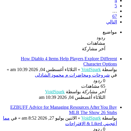
4
5
…
67
التالي
مواضيع
ردود
مشاهدات
آخر مشاركة
How Diablo 4 Items Help Players Explore Different
Character Options
بواسطة
VoidSpark
»
الثلاثاء أغسطس 04, 2026 10:39 am
»
في
شروحات ومحاضرات م محمود الشاذلى
0
ردود
65
مشاهدات
آخر مشاركة
بواسطة
VoidSpark
الثلاثاء أغسطس 04, 2026 10:39 am
EZBUFF Advice for Managing Resources After You Buy
MLB The Show 26 Stubs
بواسطة
VoidSpark
»
الاثنين يوليو 27, 2026 8:52 am
» في
مما
أعجبني Liked & الاقتراحات
0
ردود