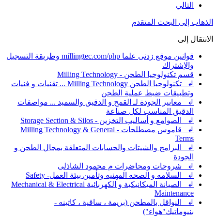
التالي
الذهاب إلى البحث المتقدم
الانتقال إلى
قوانين موقع زدنى علما millingtec.com/php وطريقة التسجيل
والإشتراك
قسم تكنولوجيا الطحن - Milling Technology
↲ تكنولوجيا الطحن Milling Technology ... تقنيات و فنيات
وتطبيقات ضبط عملية الطحن
↲ معايير الجودة لـ القمح و الدقيق والسميد ... مواصفات
الدقيق المناسب لكل صناعة
↲ الصوامع و أساليب التخزين - Storage Section & Silos
↲ قاموس مصطلحات - Milling Technology & General
Terms
↲ البرامج والشيتات والحسابات المتعلقة بمجال الطحن و
الجودة
↲ شروحات ومحاضرات م محمود الشاذلى
↲ السلامه و الصحه المهنيه وتأمين بيئة العمل- Safety
↲ الصيانة الميكانيكية و الكهربائية Mechanical & Electrical
Maintenance
↲ النواقل بالمطحن (بريمة ، ساقية ، كاتينه -
بنيوماتيك"هواء")