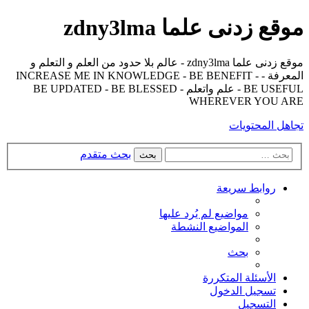
موقع زدنى علما zdny3lma
موقع زدنى علما zdny3lma - عالم بلا حدود من العلم و التعلم و
المعرفة - INCREASE ME IN KNOWLEDGE - BE BENEFIT -
BE USEFUL - علم واتعلم - BE UPDATED - BE BLESSED
WHEREVER YOU ARE
تجاهل المحتويات
بحث متقدم
بحث
روابط سريعة
مواضيع لم يُرد عليها
المواضيع النشطة
بحث
الأسئلة المتكررة
تسجيل الدخول
التسجيل