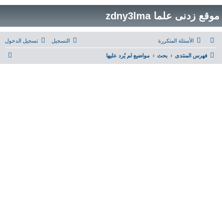
موقع زدنى علما zdny3lma
الأسئلة المتكررة
التسجيل
تسجيل الدخول
ب
فهرس المنتدى
بحث
مواضيع لم يُرد عليها
ح
ث