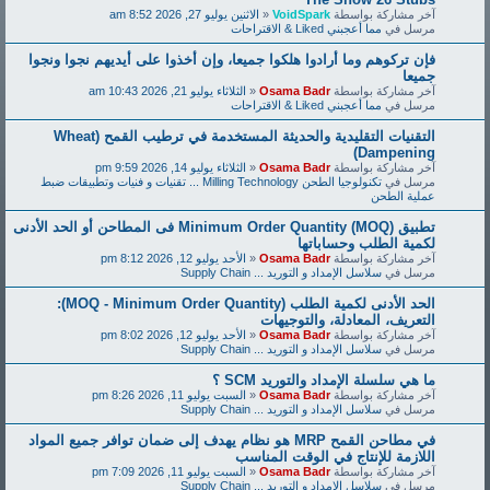
آخر مشاركة بواسطة
VoidSpark
«
الاثنين يوليو 27, 2026 8:52 am
مرسل في
مما أعجبني Liked & الاقتراحات
فإن تركوهم وما أرادوا هلكوا جميعا، وإن أخذوا على أيديهم نجوا ونجوا
جميعا
آخر مشاركة بواسطة
Osama Badr
«
الثلاثاء يوليو 21, 2026 10:43 am
مرسل في
مما أعجبني Liked & الاقتراحات
التقنيات التقليدية والحديثة المستخدمة في ترطيب القمح (Wheat
Dampening)
آخر مشاركة بواسطة
Osama Badr
«
الثلاثاء يوليو 14, 2026 9:59 pm
مرسل في
تكنولوجيا الطحن Milling Technology ... تقنيات و فنيات وتطبيقات ضبط
عملية الطحن
تطبيق Minimum Order Quantity (MOQ) فى المطاحن أو الحد الأدنى
لكمية الطلب وحساباتها
آخر مشاركة بواسطة
Osama Badr
«
الأحد يوليو 12, 2026 8:12 pm
مرسل في
سلاسل الإمداد و التوريد ... Supply Chain
الحد الأدنى لكمية الطلب (MOQ - Minimum Order Quantity):
التعريف، المعادلة، والتوجيهات
آخر مشاركة بواسطة
Osama Badr
«
الأحد يوليو 12, 2026 8:02 pm
مرسل في
سلاسل الإمداد و التوريد ... Supply Chain
ما هي سلسلة الإمداد والتوريد SCM ؟
آخر مشاركة بواسطة
Osama Badr
«
السبت يوليو 11, 2026 8:26 pm
مرسل في
سلاسل الإمداد و التوريد ... Supply Chain
في مطاحن القمح MRP هو نظام يهدف إلى ضمان توافر جميع المواد
اللازمة للإنتاج في الوقت المناسب
آخر مشاركة بواسطة
Osama Badr
«
السبت يوليو 11, 2026 7:09 pm
مرسل في
سلاسل الإمداد و التوريد ... Supply Chain