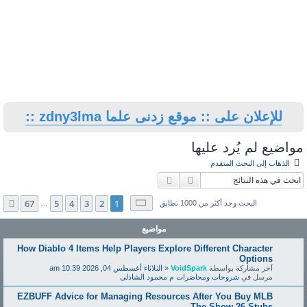
للإعلان على :: موقع زدنى علما zdny3lma ::
مواضيع لم يُرد عليها
الذهاب إلى البحث المتقدم
بحث
بحث متقدم
صفحة
1
من
67
67
5
4
3
2
1
التالي
البحث وجد أكثر من 1000 تطابق
…
مواضيع
How Diablo 4 Items Help Players Explore Different Character
Options
آخر مشاركة بواسطة
VoidSpark
«
الثلاثاء أغسطس 04, 2026 10:39 am
مرسل في
شروحات ومحاضرات م محمود الشاذلى
EZBUFF Advice for Managing Resources After You Buy MLB
The Show 26 Stubs