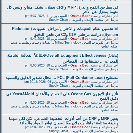
في مطاحن القمح والذرة، MRP وCRP يعملان بشكل متتابع وليس كل
منهما بمعزل عن الآخر
آخر مشاركة بواسطة
Osama Badr
«
السبت يوليو 11, 2026 6:37 pm
مرسل في
سلاسل الإمداد و التوريد ... Supply Chain
📊 تحسين نظام التنعيمات و الاختزال/مراحل السيهات (Reduction
System): دراسة مرحلتي C1A وC2 في طحن الدقيق
آخر مشاركة بواسطة
Osama Badr
«
الجمعة يوليو 10, 2026 9:42 pm
مرسل في
تكنولوجيا الطحن Milling Technology ... تقنيات و فنيات وتطبيقات ضبط
عملية الطحن
Overall Equipment Effectiveness (OEE)⚙️📊 🚀 الفعالية الشاملة
للمعدات ... تطبيقاتها فى المطاحن
آخر مشاركة بواسطة
Osama Badr
«
الجمعة يوليو 10, 2026 8:06 pm
مرسل في
سلاسل الإمداد و التوريد ... Supply Chain
مصطلح FCL (Full Container Load) ... مجال تصدير الدقيق والسميد
آخر مشاركة بواسطة
Osama Badr
«
الاثنين يوليو 06, 2026 10:16 pm
مرسل في
سلاسل الإمداد و التوريد ... Supply Chain
تأثير غاز الاوزون Ozone Gas على الخمائر والأعفان Yeast&Mold فى
دقيق القمح
آخر مشاركة بواسطة
Osama Badr
«
الجمعة يونيو 19, 2026 8:30 pm
مرسل في
تكنولوجيا الطحن Milling Technology ... تقنيات و فنيات وتطبيقات ضبط
عملية الطحن
يعتبر MRP و CRP من أهم أدوات التخطيط الصناعي، لكن لكل منهما
وظيفة مختلفة تمامًا، ويعملان معًا لضمان توافر المواد والطاقة
آخر مشاركة بواسطة
Osama Badr
«
الجمعة يونيو 19, 2026 6:34 pm
مرسل في
سلاسل الإمداد و التوريد ... Supply Chain