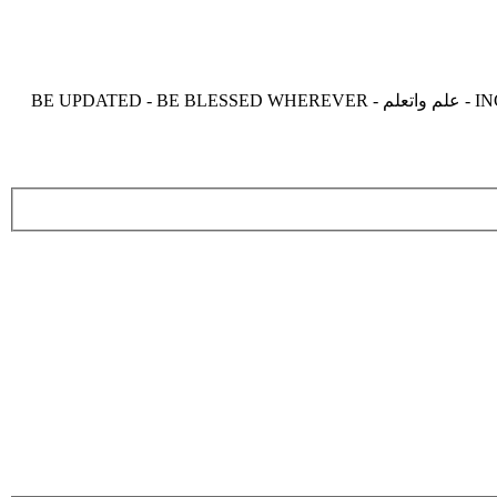
موقع زدنى علما zdny3lma - عالم بلا حدود من العلم و التعلم و المعرفة - INCREASE ME IN KNOWLEDGE - BE BENEFIT - BE USEFUL - علم واتعلم - BE UPDATED - BE BLESSED WHEREVER