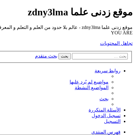
موقع زدنى علما zdny3lma
YOU ARE
تجاهل المحتويات
بحث متقدم
بحث
روابط سريعة
مواضيع لم يُرد عليها
المواضيع النشطة
بحث
الأسئلة المتكررة
تسجيل الدخول
التسجيل
فهرس المنتدى