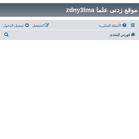
موقع زدنى علما zdny3lma
الأسئلة المتكررة
التسجيل
تسجيل الدخول
ب
فهرس المنتدى
ح
ث