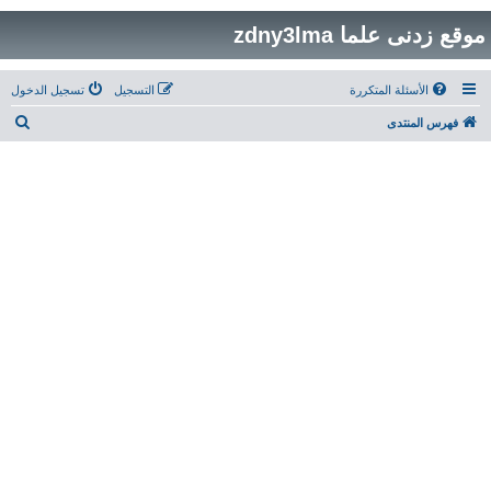
موقع زدنى علما zdny3lma
الأسئلة المتكررة
التسجيل
تسجيل الدخول
ب
فهرس المنتدى
ح
ث