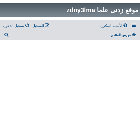
موقع زدنى علما zdny3lma
الأسئلة المتكررة
التسجيل
تسجيل الدخول
ب
فهرس المنتدى
ح
ث