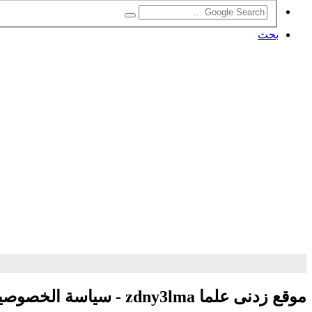
بحث
موقع زدنى علما zdny3lma - سياسة الخصوصية