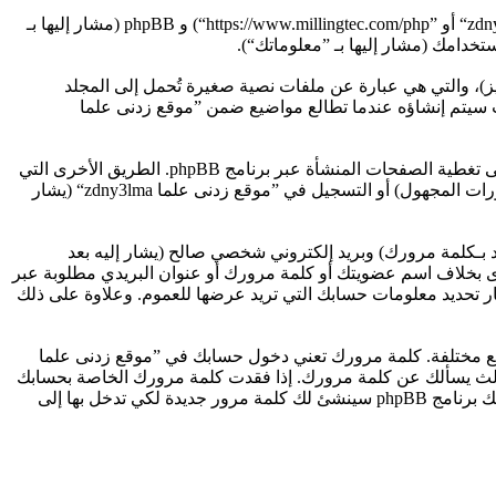
هذه الاتفاقية توضع تفاصيل كيف تستعمل ”موقع زدنى علما zdny3lma“ وأية شركات تابعة لها (مشار إليها بـ ”نحن“ أو ”موقع زدنى علما zdny3lma“ أو ”https://www.millingtec.com/php“) و phpBB (مشار إليها بـ
ه أن برنامج phpBB سوف ينشئ مجموعة من الكعكات (كوكيز)، والتي هي عبارة عن ملفات نصية صغيرة تُحمل إلى المجلد
يات على تعريف المستخدم ومعرف جلسة مجهول، يعينهما لك تلقائيًا برنامج phpBB. الكوكي الثالث سيتم إنشاؤه عندما تطالع مواضيع ضمن ”موقع زدنى علما
وربما ننشئ كوكيات خارجة عن برنامج phpBB عند تصفح ”موقع زدنى علما zdny3lma“ ولكن هذا خارج نطاق هذا المستند الذي يهدف فقط إلى تغطية الصفحات المنشأة عبر برنامج phpBB. الطريق الأخرى التي
نجمع بها معلوماتك هي عبر ما ترسله إلينا. هذا ربما يكون أحد هذه الأشياء وليس محصورًا فيها: المشاركة كمستحدم مجهول (يشار إليه بـمنشورات المجهول) أو التسجيل في ”موقع زدنى علما zdny3lma“ (يشار
 بـكلمة مرورك) وبريد إلكتروني شخصي صالح (يشار إليه بعد
ف موقعنا. أية معلومات أخرى بخلاف اسم عضويتك أو كلمة مرورك أو عنوان البريدي مطلوبة عبر
و اختيارية بناء على تقدير ”موقع زدنى علما zdny3lma“. في كل الأحوال لديك الخيار تحديد معلومات حسابك التي تريد عرضها للعموم. وعلاوة على ذلك
قع مختلفة. كلمة مرورك تعني دخول حسابك في ”موقع زدنى علما
ي ظرف من الظروف لا تعطها أحدًا لها علاقة بـ”موقع زدنى علما zdny3lma“ أو phpBB أو أي طرف ثالث يسألك عن كلمة مرورك. إذا فقدت كلمة مرورك الخاصة بحسابك
بإمكانك استعمال خدمة ”فقدت كلمة المرور“ المقدمة من برنامج phpBB. هذه العملية ستسألك عن اسم عضويتك وبريدك الإلكتروني وبعد ذلك برنامج phpBB سينشئ لك كلمة مرور جديدة لكي تدخل بها إلى