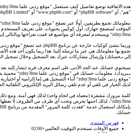
”هم“, أو ”phpBB software“ أو “www.phpbb.com” أو ”phpBB Limited“ أو ”phpBB Teams“) أية معلومات جُمعت خلال أية دورة من دورات استخدامك (مشار إليها بـ ”معلوماتك“).
zdny3lma“ ويستخدم لمعرفة أي مواضيع قد قمت بقراءتها وبالتالي إثراء تجربة المستخدم.
إلي بـحسابك) وإرسال مشاركات عبرك بعد التسجيل وخلال تسجيل الدخو
سيحتوي حسابك عند الحد الأدنى على اسم معرف فريد (يشار إليه بعد 
بـبريدك). معل
لديك الخيار في تلقي أو عدم تلقي رسائل البريد الإلكتروني التلقائية الصادر
كلمة مرورك مشفرة (معماه في اتجاه واحد) لذلك فهي آمنة. ومع ذلك
حسابك.
فهرس المنتدى
جميع الأوقات تستخدم
التوقيت العالمي+02:00