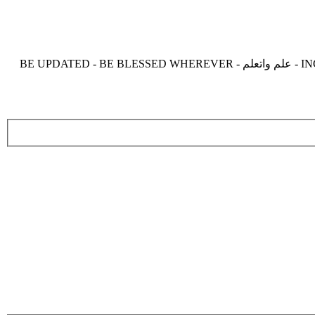
موقع زدنى علما zdny3lma - عالم بلا حدود من العلم و التعلم و المعرفة - INCREASE ME IN KNOWLEDGE - BE BENEFIT - BE USEFUL - علم واتعلم - BE UPDATED - BE BLESSED WHEREVER