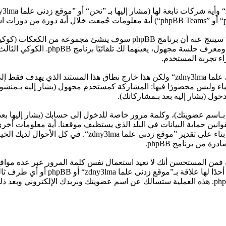
معلوماتك تجمع بطريقين، أولًا عبر تصفح ”موقع زدنى علما zdny3lma“ سينتج عن
المؤقت لمتصفح جهازك، أول كوكيين يحتو
ل (يشار إليه بعد بـمشاركاتك).
بـاسم عضويتك)، وكلمة مرور خاصة للدخول إلى حسابك (يشار إليها بعد
ومات حسابك في ”موقع زدنى علما zdny3lma“ محمية بقوانين حماية البيانات في البلد الذي يستظي
”موقع زدنى علما zdny3lma“ أثناء التسجيل هي إما إلزامية أ
ة من برنامج phpBB.
 فمن المستحسن أنك لا تعيد استعمال نفس كلمة المرور عبر عدة موا
zdny3lma“، لذلك احمها بحرص وتحت أ