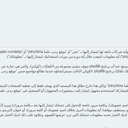
معلوماتك تجمع بطريقين، أولًا عبر تصفح ”موقع زدنى علما zdny3lma“ سينتج عنه أن برنامج phpBB سوف ينشئ م
اسم عضويتك)، وكلمة مرور خاصة للدخول إلى حسابك (يشار إليها بعد بـكلمة مرورك) وبريد إ
تقدير ”موقع زدنى علما zdny3lma“. في كل الأحوال لديك الخيار تحديد معلومات حسابك التي تريد عرضها للعموم. وعلاوة على ذ