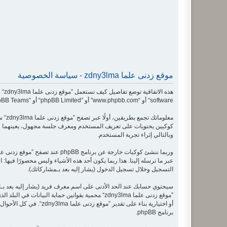
موقع زدنى علما zdny3lma - سياسة الخصوصية
software“ أو “www.phpbb.com” أو ”phpBB Limited“ أو ”phpBB Teams“) أية معلومات جُمعت خلال أية دورة من دورات استخدامك (مشار إليها بـ ”معلوماتك“).
وبالتالي إثراء تجربة المستخدم.
التسجيل وخلال تسجيل الدخول (يشار إليه بعد بـمشاركاتك).
سيحتوي حسابك عند الحد الأدنى على اسم معرف فريد (يشار إليه بعد بـ
أو اختيارية بناء على 
برنامج phpBB.