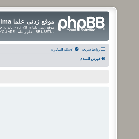
موقع زدنى علما zdny3lma
BE USEFUL - علم واتعلم - BE UPDATED - BE BLESSED WHEREVER YOU ARE
روابط سريعة
الأسئلة المتكررة
فهرس المنتدى