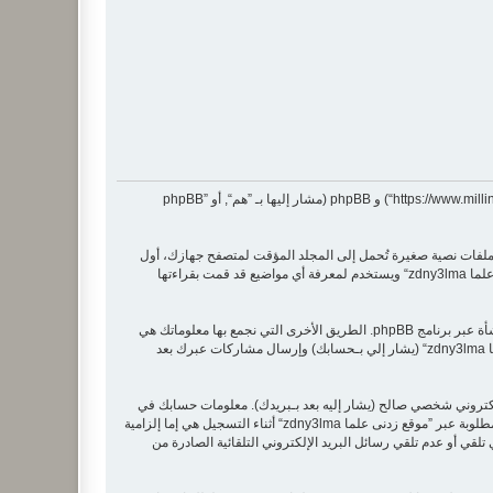
هذه الاتفاقية توضع تفاصيل كيف تستعمل ”موقع زدنى علما zdny3lma“ وأية شركات تابعة لها (مشار إليها بـ ”نحن“ أو ”موقع زدنى علما zdny3lma“ أو ”https://www.millingtec.com/php“) و phpBB (مشار إليها بـ ”هم“, أو ”phpBB
جموعة من الكعكات (كوكيز)، والتي هي عبارة عن ملفات نصية صغيرة تُحمل إلى المجلد المؤقت لمتصفح جهازك، أول
كوكيين يحتويات على تعريف المستخدم ومعرف جلسة مجهول، يعينهما لك تلقائيًا برنامج phpBB. الكوكي الثالث سيتم إنشاؤه عندما تطالع مواضيع ضمن ”موقع زدنى علما zdny3lma“ ويستخدم لمعرفة أي مواضيع قد قمت بقراءتها
وربما ننشئ كوكيات خارجة عن برنامج phpBB عند تصفح ”موقع زدنى علما zdny3lma“ ولكن هذا خارج نطاق هذا المستند الذي يهدف فقط إلى تغطية الصفحات المنشأة عبر برنامج phpBB. الطريق الأخرى التي نجمع بها معلوماتك هي
عبر ما ترسله إلينا. هذا ربما يكون أحد هذه الأشياء وليس محصورًا فيها: المشاركة كمستحدم مجهول (يشار إليه بـمنشورات المجهول) أو التسجيل في ”موقع زدنى علما zdny3lma“ (يشار إلي بـحسابك) وإرسال مشاركات عبرك بعد
لكتروني شخصي صالح (يشار إليه بعد بـبريدك). معلومات حسابك في
”موقع زدنى علما zdny3lma“ محمية بقوانين حماية البيانات في البلد الذي يستظيف موقعنا. أية معلومات أخرى بخلاف اسم عضويتك أو كلمة مرورك أو عنوان البريدي مطلوبة عبر ”موقع زدنى علما zdny3lma“ أثناء التسجيل هي إما إلزامية
لك لديك الخيار في تلقي أو عدم تلقي رسائل البريد الإلكتروني التلقائية الصادرة من