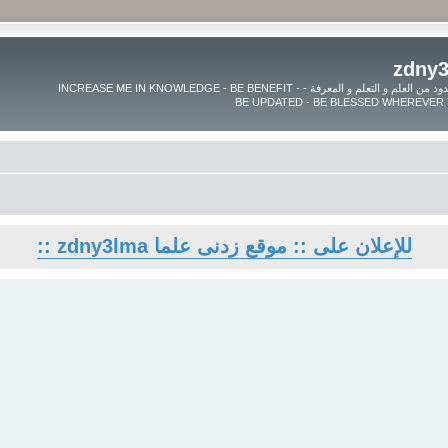
موقع زدنى علما zdny3lma - عالم بلا حدود من العلم و التعلم و المعرفة - INCREASE ME IN KNOWLEDGE - BE BENEFIT -
للإعلان على :: موقع زدنى علما zdny3lma ::