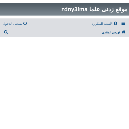
موقع زدنى علما zdny3lma
الأسئلة المتكررة
تسجيل الدخول
ب
فهرس المنتدى
ح
ث