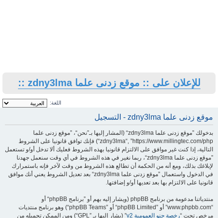
للإعلان على :: موقع زدنى علما zdny3lma ::
اللغة:
موقع زدنى علما zdny3lma - التسجيل
بدخولك ”موقع زدنى علما zdny3lma“ (المشار إليها بـ”نحن“، ”موقع زدنى علما
zdny3lma“, ”https://www.millingtec.com/php“) فإنك توافق قانونيا على الشروط
التالية، إذا كنت غير موافق على الالتزام قانونيا بهذه الشروط فعليك ألا تدخل أو/و تستعمل
”موقع زدنى علما zdny3lma“، ربما نغير في هذه الشروط في أي وقت سنعمل جهدنا
لإبلاغك بذلك، ومع أنه من الحكمة أن تطالع هذه الشروط من وقت لآخر فإنه باستمرارك
في الدخول واستعمال ”موقع زدنى علما zdny3lma“ بعد تعديل الشروط يعني أنك موافق
قانونيا على الالتزام بها بعد تعديها أو/و إضافتها.
منتدياتنا مدعومة من برنامج phpBB (ويشار إليه بهم أو ”برنامج phpBB“ أو
“www.phpbb.com” أو ”phpBB Limited“ أو ”phpBB Teams“) وهو برنامج منتديات
مرخص تحت “
رخصة جنو العمومية v2
” (يشار إليها بـ ”GPL“) ومن الممكن تحميله من