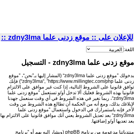
للإعلان على :: موقع زدنى علما zdny3lma ::
اللغة:
موقع زدنى علما zdny3lma - التسجيل
بدخولك ”موقع زدنى علما zdny3lma“ (المشار إليها بـ”نحن“، ”موقع
زدنى علما zdny3lma“, ”https://www.millingtec.com/php“) فإنك
توافق قانونيا على الشروط التالية، إذا كنت غير موافق على الالتزام
قانونيا بهذه الشروط فعليك ألا تدخل أو/و تستعمل ”موقع زدنى علما
zdny3lma“، ربما نغير في هذه الشروط في أي وقت سنعمل جهدنا
لإبلاغك بذلك، ومع أنه من الحكمة أن تطالع هذه الشروط من وقت
لآخر فإنه باستمرارك في الدخول واستعمال ”موقع زدنى علما
zdny3lma“ بعد تعديل الشروط يعني أنك موافق قانونيا على الالتزام بها
بعد تعديها أو/و إضافتها.
منتدياتنا مدعومة من برنامج phpBB (ويشار إليه بهم أو ”برنامج