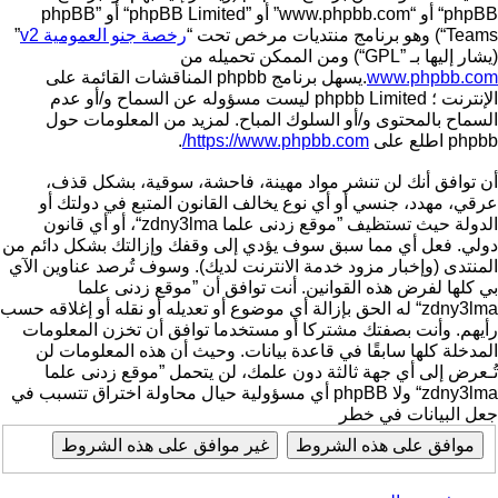
phpBB“ أو “www.phpbb.com” أو ”phpBB Limited“ أو ”phpBB
Teams“) وهو برنامج منتديات مرخص تحت “
رخصة جنو العمومية v2
”
(يشار إليها بـ ”GPL“) ومن الممكن تحميله من
www.phpbb.com
.يسهل برنامج phpbb المناقشات القائمة على
الإنترنت ؛ phpbb Limited ليست مسؤوله عن السماح و/أو عدم
السماح بالمحتوى و/أو السلوك المباح. لمزيد من المعلومات حول
phpbb اطلع على
https://www.phpbb.com/
.
أن توافق أنك لن تنشر مواد مهينة، فاحشة، سوقية، بشكل قذف،
عرقي، مهدد، جنسي أو أي نوع يخالف القانون المتبع في دولتك أو
الدولة حيث تستظيف ”موقع زدنى علما zdny3lma“، أو أي قانون
دولي. فعل أي مما سبق سوف يؤدي إلى وقفك وإزالتك بشكل دائم من
المنتدى (وإخبار مزود خدمة الانترنت لديك). وسوف تُرصد عناوين الآي
بي كلها لفرض هذه القوانين. أنت توافق أن ”موقع زدنى علما
zdny3lma“ له الحق بإزالة أي موضوع أو تعديله أو نقله أو إغلاقه حسب
رأيهم. وأنت بصفتك مشتركا أو مستخدما توافق أن تخزن المعلومات
المدخلة كلها سابقًا في قاعدة بيانات. وحيث أن هذه المعلومات لن
تُـعرض إلى أي جهة ثالثة دون علمك، لن يتحمل ”موقع زدنى علما
zdny3lma“ ولا phpBB أي مسؤولية حيال محاولة اختراق تتسبب في
جعل البيانات في خطر