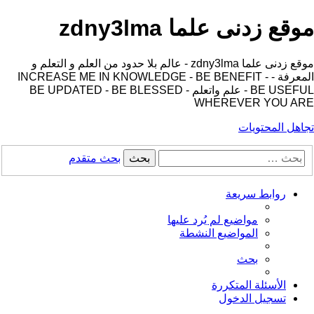
موقع زدنى علما zdny3lma
موقع زدنى علما zdny3lma - عالم بلا حدود من العلم و التعلم و
المعرفة - INCREASE ME IN KNOWLEDGE - BE BENEFIT -
BE USEFUL - علم واتعلم - BE UPDATED - BE BLESSED
WHEREVER YOU ARE
تجاهل المحتويات
بحث
بحث متقدم
روابط سريعة
مواضيع لم يُرد عليها
المواضيع النشطة
بحث
الأسئلة المتكررة
تسجيل الدخول