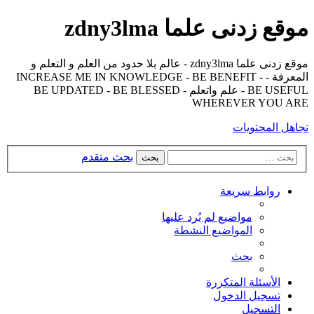
موقع زدنى علما zdny3lma
موقع زدنى علما zdny3lma - عالم بلا حدود من العلم و التعلم و
المعرفة - INCREASE ME IN KNOWLEDGE - BE BENEFIT -
BE USEFUL - علم واتعلم - BE UPDATED - BE BLESSED
WHEREVER YOU ARE
تجاهل المحتويات
بحث متقدم
بحث
روابط سريعة
مواضيع لم يُرد عليها
المواضيع النشطة
بحث
الأسئلة المتكررة
تسجيل الدخول
التسجيل