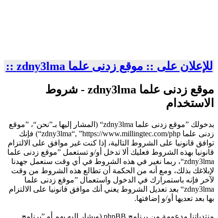
للإعلان على :: موقع زدنى علما zdny3lma ::
موقع زدنى علما zdny3lma - شروط
الاستخدام
بدخولك ”موقع زدنى علما zdny3lma“ (المشار إليها بـ”نحن“، ”موقع
زدنى علما zdny3lma“, ”https://www.millingtec.com/php“) فإنك
توافق قانونيا على الشروط التالية، إذا كنت غير موافق على الالتزام
قانونيا بهذه الشروط فعليك ألا تدخل أو/و تستعمل ”موقع زدنى علما
zdny3lma“، ربما نغير في هذه الشروط في أي وقت سنعمل جهدنا
لإبلاغك بذلك، ومع أنه من الحكمة أن تطالع هذه الشروط من وقت
لآخر فإنه باستمرارك في الدخول واستعمال ”موقع زدنى علما
zdny3lma“ بعد تعديل الشروط يعني أنك موافق قانونيا على الالتزام
بها بعد تعديها أو/و إضافتها.
منتدياتنا مدعومة من برنامج phpBB (ويشار إليه بهم أو ”برنامج