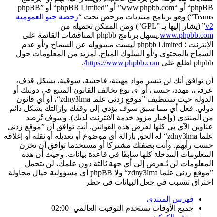
phpBB“ أو “www.phpbb.com” أو ”phpBB Limited“ أو ”phpBB
Teams“) وهو برنامج منتديات مرخص تحت “
رخصة جنو العمومية
v2
” (يشار إليها بـ ”GPL“) ومن الممكن تحميله من
www.phpbb.com
.يسهل برنامج phpbb المناقشات القائمة على
الإنترنت ؛ phpbb Limited ليست مسؤوله عن السماح و/أو عدم
السماح بالمحتوى و/أو السلوك المباح. لمزيد من المعلومات حول
phpbb اطلع على
https://www.phpbb.com/
.
أن توافق أنك لن تنشر مواد مهينة، فاحشة، سوقية، بشكل قذف،
عرقي، مهدد، جنسي أو أي نوع يخالف القانون المتبع في دولتك أو
الدولة حيث تستظيف ”موقع زدنى علما zdny3lma“، أو أي قانون
دولي. فعل أي مما سبق سوف يؤدي إلى وقفك وإزالتك بشكل دائم
من المنتدى (وإخبار مزود خدمة الانترنت لديك). وسوف تُرصد
عناوين الآي بي كلها لفرض هذه القوانين. أنت توافق أن ”موقع زدنى
علما zdny3lma“ له الحق بإزالة أي موضوع أو تعديله أو نقله أو إغلاقه
حسب رأيهم. وأنت بصفتك مشتركا أو مستخدما توافق أن تخزن
المعلومات المدخلة كلها سابقًا في قاعدة بيانات. وحيث أن هذه
المعلومات لن تُـعرض إلى أي جهة ثالثة دون علمك، لن يتحمل
”موقع زدنى علما zdny3lma“ ولا phpBB أي مسؤولية حيال محاولة
اختراق تتسبب في جعل البيانات في خطر
فهرس المنتدى
جميع الأوقات تستخدم
التوقيت العالمي+02:00