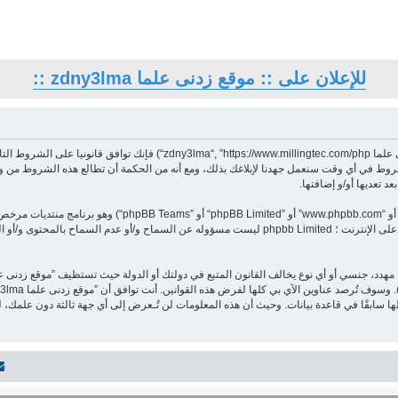
للإعلان على :: موقع زدنى علما zdny3lma ::
بدخولك ”موقع زدنى علما zdny3lma“ (المشار إليها بـ”نحن“، ”موقع زدنى علما com/php
 علما zdny3lma“، ربما نغير في هذه الشروط في أي وقت سنعمل جهدنا لإبلاغك بذلك، ومع أنه من الحكمة أن تطالع 