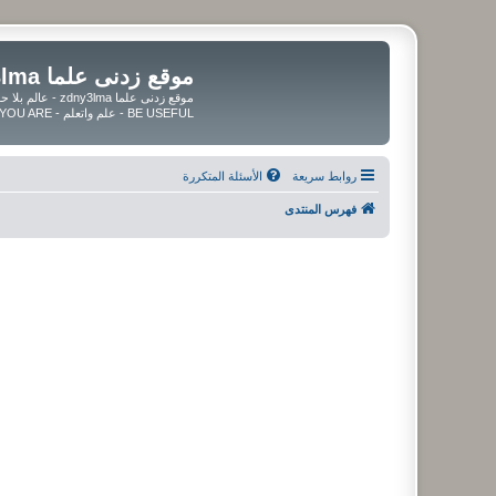
موقع زدنى علما zdny3lma
BE USEFUL - علم واتعلم - BE UPDATED - BE BLESSED WHEREVER YOU ARE
روابط سريعة
الأسئلة المتكررة
فهرس المنتدى