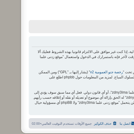
zdny3lma“, ”https://www.millingtec.“) فإنك توافق قانونيا على الشروط التالية، إذا كنت غير موافق على الالتزام قانونيا بهذه الشروط فعليك ألا
هذه الشروط من وقت لآخر فإنه باستمرارك في الدخول واستعمال ”موقع زدنى علما
رخصة جنو العمومية v2
” (يشار إليها بـ ”GPL“) ومن الممكن
أن توافق أنك لن تنشر مواد مهينة، فاحشة، سوقية، بشكل قذف، عرقي، مهدد، جنسي أو أي نوع يخالف القانون المتبع في دولتك أو الدولة حيث تستظيف ”موقع زدنى علما zdny3lma“، أو أي قانون دولي. فعل أي مما سبق سوف يؤدي إلى
وقفك وإزالتك بشكل دائم من المنتدى (وإخبار مزود خدمة الانترنت لديك). وسوف تُرصد عناوين الآي بي كلها لفرض هذه القوانين. أنت توافق أن ”موقع زدنى علما zdny3lma“ له الحق بإزالة أي موضوع أو تعديله أو نقله أو إغلاقه حسب رأيهم.
وأنت بصفتك مشتركا أو مستخدما توافق أن تخزن المعلومات المدخلة كلها سابقًا في قاعدة بيانات. وحيث أن هذه المعلومات لن تُـعرض إلى أي جهة ثالثة دون علمك، لن يتحمل ”موقع زدنى علما zdny3lma“ ولا phpBB أي مسؤولية حيال
اتصل بنا
حذف الكوكيز
جميع الأوقات تستخدم
التوقيت العالمي+02:00