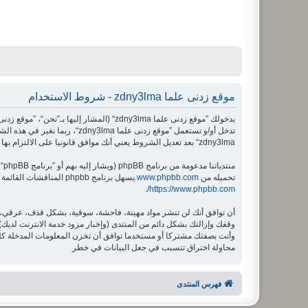
موقع زدنى علما zdny3lma - شروط الاستخدام
تدخل أو/و تستعمل ”موقع زدنى
zdny3lma“ بعد تعديل الشروط يعني أنك موافق قانونيا على الالتزام بها بعد تعديها أو/و إضافتها.
منتدياتنا مدعومة من برنامج phpBB (ويشار إليه بهم أو ”برنامج phpBB“ أو “www.phpbb.com” أو ”phpBB Limited“ أو ”phpBB Teams“) وهو برنامج منتديات مرخص تحت “
تحميله من
www.phpbb.com
.يسهل برنامج phpbb المناقشات القائمة على الإنترنت ؛ phpbb Limited ليست مسؤوله عن السماح و/أو عدم السماح بالمحتوى و/أو السلوك المباح. لمزيد من المعلومات حول phpbb اطلع على
.
https://www.phpbb.com/
محاولة اختراق تتسبب في جعل البيانات في خطر
فهرس المنتدى