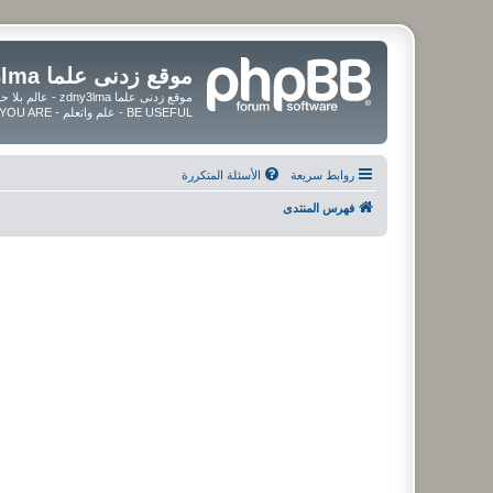
موقع زدنى علما zdny3lma
BE USEFUL - علم واتعلم - BE UPDATED - BE BLESSED WHEREVER YOU ARE
روابط سريعة
الأسئلة المتكررة
فهرس المنتدى