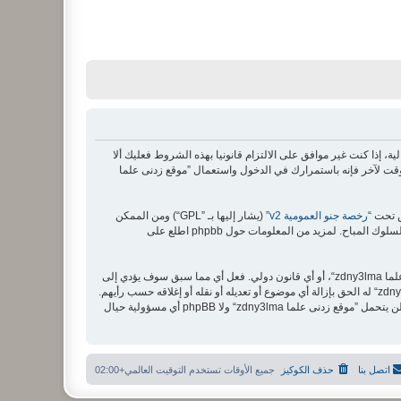
zdny3lma“, ”https://www.millingtec.“) فإنك توافق قانونيا على الشروط التالية، إذا كنت غير موافق على الالتزام قانونيا بهذه الشروط فعليك ألا
هذه الشروط من وقت لآخر فإنه باستمرارك في الدخول واستعمال ”موقع زدنى علما
رخصة جنو العمومية v2
” (يشار إليها بـ ”GPL“) ومن الممكن
أن توافق أنك لن تنشر مواد مهينة، فاحشة، سوقية، بشكل قذف، عرقي، مهدد، جنسي أو أي نوع يخالف القانون المتبع في دولتك أو الدولة حيث تستظيف ”موقع زدنى علما zdny3lma“، أو أي قانون دولي. فعل أي مما سبق سوف يؤدي إلى
وقفك وإزالتك بشكل دائم من المنتدى (وإخبار مزود خدمة الانترنت لديك). وسوف تُرصد عناوين الآي بي كلها لفرض هذه القوانين. أنت توافق أن ”موقع زدنى علما zdny3lma“ له الحق بإزالة أي موضوع أو تعديله أو نقله أو إغلاقه حسب رأيهم.
وأنت بصفتك مشتركا أو مستخدما توافق أن تخزن المعلومات المدخلة كلها سابقًا في قاعدة بيانات. وحيث أن هذه المعلومات لن تُـعرض إلى أي جهة ثالثة دون علمك، لن يتحمل ”موقع زدنى علما zdny3lma“ ولا phpBB أي مسؤولية حيال
اتصل بنا
حذف الكوكيز
جميع الأوقات تستخدم
التوقيت العالمي+02:00