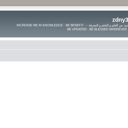
موقع زدنى علما zdny3lma - عالم بلا حدود من العلم و التعلم و المعرفة - INCREASE ME IN KNOWLEDGE - BE BENEFIT -