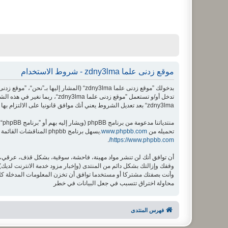
موقع زدنى علما zdny3lma - شروط الاستخدام
تدخل أو/و تستعمل ”موقع زدنى
zdny3lma“ بعد تعديل الشروط يعني أنك موافق قانونيا على الالتزام بها بعد تعديها أو/و إضافتها.
منتدياتنا مدعومة من برنامج phpBB (ويشار إليه بهم أو ”برنامج phpBB“ أو “www.phpbb.com” أو ”phpBB Limited“ أو ”phpBB Teams“) وهو برنامج منتديات مرخص تحت “
تحميله من
www.phpbb.com
.يسهل برنامج phpbb المناقشات القائمة على الإنترنت ؛ phpbb Limited ليست مسؤوله عن السماح و/أو عدم السماح بالمحتوى و/أو السلوك المباح. لمزيد من المعلومات حول phpbb اطلع على
.
https://www.phpbb.com/
محاولة اختراق تتسبب في جعل البيانات في خطر
فهرس المنتدى