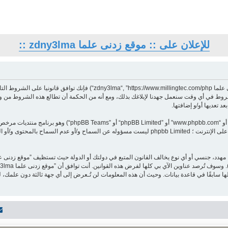
للإعلان على :: موقع زدنى علما zdny3lma ::
بدخولك ”موقع زدنى علما zdny3lma“ (المشار إليها بـ”نحن“، ”موقع زدنى علما com/php
 علما zdny3lma“، ربما نغير في هذه الشروط في أي وقت سنعمل جهدنا لإبلاغك بذلك، ومع أنه من الحكمة أن تطالع 