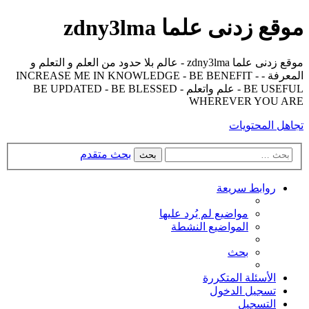
موقع زدنى علما zdny3lma
موقع زدنى علما zdny3lma - عالم بلا حدود من العلم و التعلم و
المعرفة - INCREASE ME IN KNOWLEDGE - BE BENEFIT -
BE USEFUL - علم واتعلم - BE UPDATED - BE BLESSED
WHEREVER YOU ARE
تجاهل المحتويات
بحث متقدم
بحث
روابط سريعة
مواضيع لم يُرد عليها
المواضيع النشطة
بحث
الأسئلة المتكررة
تسجيل الدخول
التسجيل