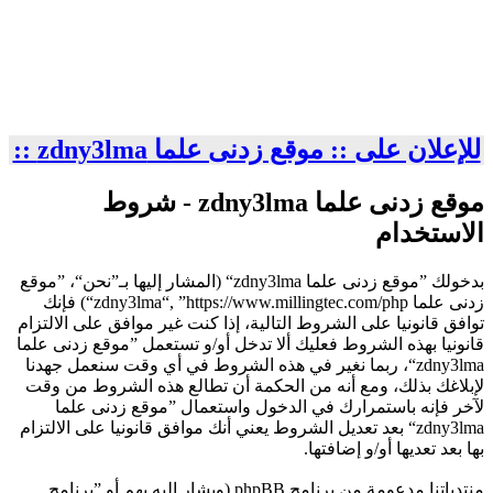
للإعلان على :: موقع زدنى علما zdny3lma ::
موقع زدنى علما zdny3lma - شروط
الاستخدام
بدخولك ”موقع زدنى علما zdny3lma“ (المشار إليها بـ”نحن“، ”موقع
زدنى علما zdny3lma“, ”https://www.millingtec.com/php“) فإنك
توافق قانونيا على الشروط التالية، إذا كنت غير موافق على الالتزام
قانونيا بهذه الشروط فعليك ألا تدخل أو/و تستعمل ”موقع زدنى علما
zdny3lma“، ربما نغير في هذه الشروط في أي وقت سنعمل جهدنا
لإبلاغك بذلك، ومع أنه من الحكمة أن تطالع هذه الشروط من وقت
لآخر فإنه باستمرارك في الدخول واستعمال ”موقع زدنى علما
zdny3lma“ بعد تعديل الشروط يعني أنك موافق قانونيا على الالتزام
بها بعد تعديها أو/و إضافتها.
منتدياتنا مدعومة من برنامج phpBB (ويشار إليه بهم أو ”برنامج