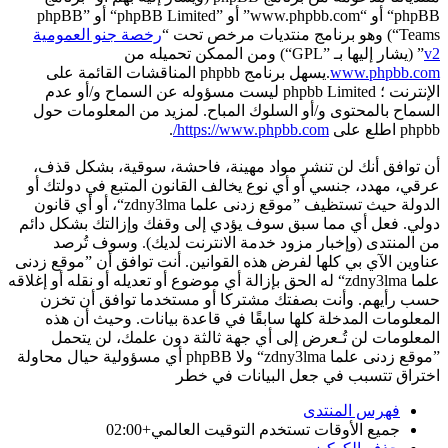
phpBB“ أو “www.phpbb.com” أو ”phpBB Limited“ أو ”phpBB
Teams“) وهو برنامج منتديات مرخص تحت “
رخصة جنو العمومية
v2
” (يشار إليها بـ ”GPL“) ومن الممكن تحميله من
www.phpbb.com
.يسهل برنامج phpbb المناقشات القائمة على
الإنترنت ؛ phpbb Limited ليست مسؤوله عن السماح و/أو عدم
السماح بالمحتوى و/أو السلوك المباح. لمزيد من المعلومات حول
phpbb اطلع على
https://www.phpbb.com/
.
أن توافق أنك لن تنشر مواد مهينة، فاحشة، سوقية، بشكل قذف،
عرقي، مهدد، جنسي أو أي نوع يخالف القانون المتبع في دولتك أو
الدولة حيث تستظيف ”موقع زدنى علما zdny3lma“، أو أي قانون
دولي. فعل أي مما سبق سوف يؤدي إلى وقفك وإزالتك بشكل دائم
من المنتدى (وإخبار مزود خدمة الانترنت لديك). وسوف تُرصد
عناوين الآي بي كلها لفرض هذه القوانين. أنت توافق أن ”موقع زدنى
علما zdny3lma“ له الحق بإزالة أي موضوع أو تعديله أو نقله أو إغلاقه
حسب رأيهم. وأنت بصفتك مشتركا أو مستخدما توافق أن تخزن
المعلومات المدخلة كلها سابقًا في قاعدة بيانات. وحيث أن هذه
المعلومات لن تُـعرض إلى أي جهة ثالثة دون علمك، لن يتحمل
”موقع زدنى علما zdny3lma“ ولا phpBB أي مسؤولية حيال محاولة
اختراق تتسبب في جعل البيانات في خطر
فهرس المنتدى
جميع الأوقات تستخدم
التوقيت العالمي+02:00