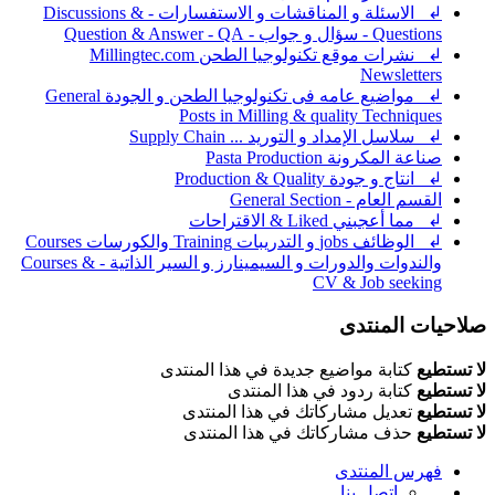
↲ الاسئلة و المناقشات و الاستفسارات - Discussions &
Questions - سؤال و جواب - Question & Answer - QA
↲ نشرات موقع تكنولوجيا الطحن Millingtec.com
Newsletters
↲ مواضيع عامه فى تكنولوجيا الطحن و الجودة General
Posts in Milling & quality Techniques
↲ سلاسل الإمداد و التوريد ... Supply Chain
صناعة المكرونة Pasta Production
↲ انتاج و جودة Production & Quality
القسم العام - General Section
↲ مما أعجبني Liked & الاقتراحات
↲ الوظائف jobs و التدريبات Training والكورسات Courses
والندوات والدورات و السيمينارز و السير الذاتية - Courses &
CV & Job seeking
صلاحيات المنتدى
لا تستطيع
كتابة مواضيع جديدة في هذا المنتدى
لا تستطيع
كتابة ردود في هذا المنتدى
لا تستطيع
تعديل مشاركاتك في هذا المنتدى
لا تستطيع
حذف مشاركاتك في هذا المنتدى
فهرس المنتدى
اتصل بنا