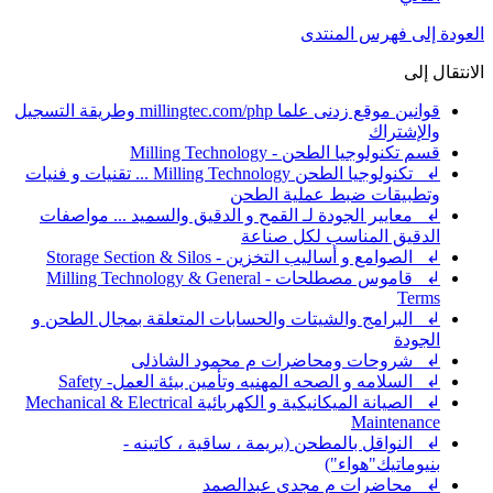
العودة إلى فهرس المنتدى
الانتقال إلى
قوانين موقع زدنى علما millingtec.com/php وطريقة التسجيل
والإشتراك
قسم تكنولوجيا الطحن - Milling Technology
↲ تكنولوجيا الطحن Milling Technology ... تقنيات و فنيات
وتطبيقات ضبط عملية الطحن
↲ معايير الجودة لـ القمح و الدقيق والسميد ... مواصفات
الدقيق المناسب لكل صناعة
↲ الصوامع و أساليب التخزين - Storage Section & Silos
↲ قاموس مصطلحات - Milling Technology & General
Terms
↲ البرامج والشيتات والحسابات المتعلقة بمجال الطحن و
الجودة
↲ شروحات ومحاضرات م محمود الشاذلى
↲ السلامه و الصحه المهنيه وتأمين بيئة العمل- Safety
↲ الصيانة الميكانيكية و الكهربائية Mechanical & Electrical
Maintenance
↲ النواقل بالمطحن (بريمة ، ساقية ، كاتينه -
بنيوماتيك"هواء")
↲ محاضرات م مجدى عبدالصمد