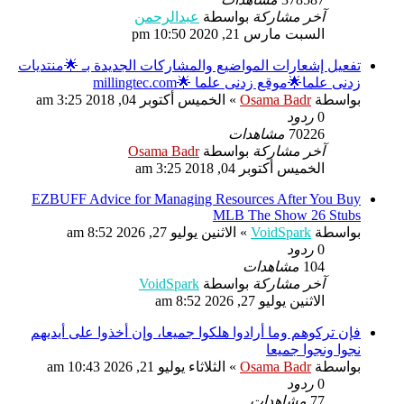
آخر مشاركة
بواسطة
عبدالرحمن
السبت مارس 21, 2020 10:50 pm
تفعيل إشعارات المواضيع والمشاركات الجديدة بـ 🌟منتديات
زدنى علما🌟موقع زدنى علما 🌟millingtec.com
بواسطة
Osama Badr
»
الخميس أكتوبر 04, 2018 3:25 am
0
ردود
70226
مشاهدات
آخر مشاركة
بواسطة
Osama Badr
الخميس أكتوبر 04, 2018 3:25 am
EZBUFF Advice for Managing Resources After You Buy
MLB The Show 26 Stubs
بواسطة
VoidSpark
»
الاثنين يوليو 27, 2026 8:52 am
0
ردود
104
مشاهدات
آخر مشاركة
بواسطة
VoidSpark
الاثنين يوليو 27, 2026 8:52 am
فإن تركوهم وما أرادوا هلكوا جميعا، وإن أخذوا على أيديهم
نجوا ونجوا جميعا
بواسطة
Osama Badr
»
الثلاثاء يوليو 21, 2026 10:43 am
0
ردود
77
مشاهدات