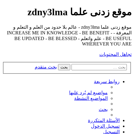
موقع زدنى علما zdny3lma
موقع زدنى علما zdny3lma - عالم بلا حدود من العلم و التعلم و
المعرفة - INCREASE ME IN KNOWLEDGE - BE BENEFIT -
BE USEFUL - علم واتعلم - BE UPDATED - BE BLESSED
WHEREVER YOU ARE
تجاهل المحتويات
بحث متقدم
بحث
روابط سريعة
مواضيع لم يُرد عليها
المواضيع النشطة
بحث
الأسئلة المتكررة
تسجيل الدخول
التسجيل