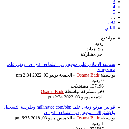
3
4
5
…
392
التالي
مواضيع
ردود
مشاهدات
آخر مشاركة
سياسة الاعلان على موقع زدنى علما zdny3lma - زدني علما
zdny3lma
بواسطة
Osama Badr
»
الجمعة يونيو 03, 2022 2:34 pm
0
ردود
137196
مشاهدات
آخر مشاركة
بواسطة
Osama Badr
الجمعة يونيو 03, 2022 2:34 pm
قوانين موقع زدنى علما millingtec.com/php وطريقة التسجيل
والإشتراك - موقع زدني علما zdny3lma
بواسطة
Osama Badr
»
الخميس مايو 03, 2018 6:35 pm
1
ردود
378587
مشاهدات