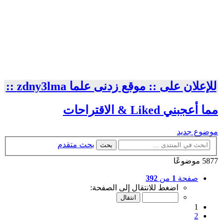
للإعلان على :: موقع زدنى علما zdny3lma ::
مما أعجبني Liked & الاقتراحات
موضوع جديد
بحث متقدم
بحث
5877 موضوعًا
صفحة
1
من
392
اضغط للانتقال إلى الصفحة:
1
2