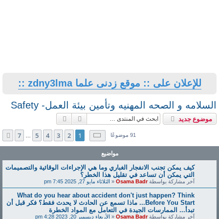
للإعلان على :: موقع زدنى علما zdny3lma ::
السلامه و الصحه المهنيه وتأمين بيئة العمل- Safety
بحث
بحث متقدم
موضوع جديد
صفحة
1
من
7
7
5
4
3
2
1
التالي
91 موضوعًا
…
مواضيع
كيف يمكن تجنب الانفجار الغباري وما هي الإجراءات الوقائية والتصميمات
التي يمكن أن تساعد في تقليل هذا الخطر؟
آخر مشاركة بواسطة
Osama Badr
«
الثلاثاء مايو 27, 2025 7:45 pm
What do you hear about accident don't just happen? Think
Before You Start... ماذا تسمع عن الحادث لا يحدث فقط؟ فكر قبل أن
تبدأ... الممارسات الجيدة في التعامل مع المواد الخطرة
آخر مشاركة بواسطة
Osama Badr
«
الأربعاء ديسمبر 20, 2023 4:28 pm