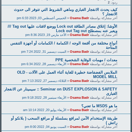
ردود:
2
كيف يحدث الانفجار الغباري وماهي الشروط التي تتوفر الى حدوث
الانفجار ؟
آخر مشاركة بواسطة
Osama Badr
«
الخميس أغسطس 03, 2023 6:33 pm
الأوشا: إغلاق مصادر الطاقة Lock out ووضع لافتات عليها Tag out ///
ويعبر عنه بمصطلح Lock out Tag out
آخر مشاركة بواسطة
Osama Badr
«
الأحد مارس 19, 2023 8:36 pm
أنواع مختلفة من أقنعة الوجه / الكمامة / الكمامات أو أجهزة التنفس
المتاحة
آخر مشاركة بواسطة
Osama Badr
«
السبت ديسمبر 31, 2022 7:24 pm
معدات / مهمات الوقاية الشخصية PPE
آخر مشاركة بواسطة
Osama Badr
«
الأربعاء ديسمبر 28, 2022 6:34 pm
الملابس الفضفاضة خطيرة للغاية أثناء العمل على الآلات - OLD
MODEL MILL
آخر مشاركة بواسطة
Osama Badr
«
الثلاثاء ديسمبر 27, 2022 7:13 pm
Seminar on DUST EXPLOSION & SAFETY :: سيمينار عن الانفجار
الغبارى
آخر مشاركة بواسطة
Osama Badr
«
الأربعاء سبتمبر 28, 2022 9:18 pm
ما هو MSDS ما تعني؟
آخر مشاركة بواسطة
Osama Badr
«
الأربعاء يوليو 20, 2022 10:14 am
طريقة الإستخدام الآمن لمرافع بسلسلة أو مرافع السحب ( بلانكو أو
راتش )
آخر مشاركة بواسطة
Osama Badr
«
السبت يونيو 04, 2022 8:00 pm