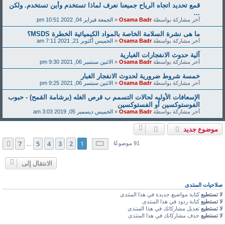
قمع تحديد اتجاه الرياح جميعنا نعرف لماذا تستخدم وأين تستخدم. ولكن
...
آخر مشاركة بواسطة
Osama Badr
«
الجمعة فبراير 04, 2022 10:51 pm
ما هى نشرة السلامة الخاصة بالمواد الكيميائية الخطرة MSDS؟
آخر مشاركة بواسطة
Osama Badr
«
الخميس أكتوبر 21, 2021 7:11 am
آلية حدوث الانفجارات الغبارية
آخر مشاركة بواسطة
Osama Badr
«
الاثنين سبتمبر 06, 2021 9:30 pm
خمسة شروط ضرورية لحدوث الانفجار الغبار
آخر مشاركة بواسطة
Osama Badr
«
الاثنين سبتمبر 06, 2021 9:25 pm
الإسعافات الأوليه لحالات التسمم ب قرص الغله (برشامة القمح) - حبوب
الفوستوكسين أو الفستوكسين
آخر مشاركة بواسطة
Osama Badr
«
الخميس ديسمبر 05, 2019 3:03 am
موضوع جديد
صفحة
1
من
7
7
5
4
3
2
1
التالي
91 موضوعًا
…
الانتقال إلى
صلاحيات المنتدى
لا تستطيع
كتابة مواضيع جديدة في هذا المنتدى
لا تستطيع
كتابة ردود في هذا المنتدى
لا تستطيع
تعديل مشاركاتك في هذا المنتدى
لا تستطيع
حذف مشاركاتك في هذا المنتدى