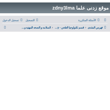
موقع زدنى علما zdny3lma
الأسئلة المتكررة
التسجيل
تسجيل الدخول
ب
فهرس المنتدى
قسم تكنولوجيا الطحن - Milling Technology
السلامه و الصحه المهنيه وتأمين بيئة العمل- Safety
ح
ث