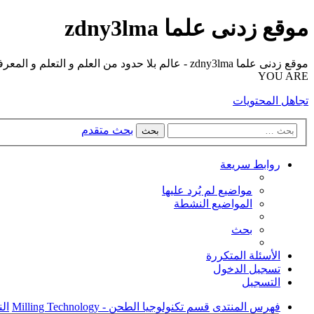
موقع زدنى علما zdny3lma
YOU ARE
تجاهل المحتويات
بحث متقدم
بحث
روابط سريعة
مواضيع لم يُرد عليها
المواضيع النشطة
بحث
الأسئلة المتكررة
تسجيل الدخول
التسجيل
فهرس المنتدى
قسم تكنولوجيا الطحن - Milling Technology
الن