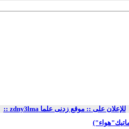
للإعلان على :: موقع زدنى علما zdny3lma ::
ماتيك"هواء")