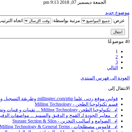
الجمعة ديسمبر 07, 2018 9:13 pm
موضوع جديد
عرض:
مرتبة بواسطة:
اتجاه الترتي
40 موضوعًا
1
2
3
التالي
العودة إلى فهرس المنتدى
الانتقال إلى
قوانين موقع زدنى علما millingtec.com/php وطريقة التسجيل والإشتراك
قسم تكنولوجيا الطحن - Milling Technology
↲ تكنولوجيا الطحن Milling Technology ... تقنيات و فنيات وتطبيقات ضبط عملية الطحن
↲ معايير الجودة لـ القمح و الدقيق والسميد ... مواصفات الد
↲ الصوامع و أساليب التخزين - Storage Section & Silos
↲ قاموس مصطلحات - Milling Technology & General Terms