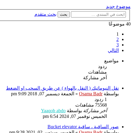
موضوع جديد
بحث متقدم
بحث
40 موضوعًا
1
2
3
التالي
مواضيع
ردود
مشاهدات
آخر مشاركة
نقل النيوماتيك ( النقل بالهواء ) عن طريق السحب او الضغط
بواسطة
Osama Badr
»
الجمعة ديسمبر 07, 2018 9:09 pm
1
ردود
75568
مشاهدات
آخر مشاركة
بواسطة
Yaaqob abdo
الخميس نوفمبر 07, 2024 6:54 pm
صور الساقية ، ساقية Bucket elevator
بواسطة
Osama Badr
»
الخميس سبتمبر 02, 2021 9:28 pm