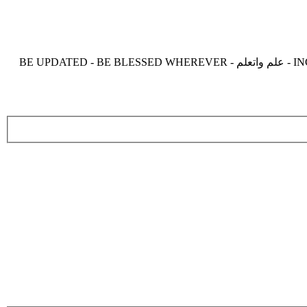
موقع زدنى علما zdny3lma - عالم بلا حدود من العلم و التعلم و المعرفة - INCREASE ME IN KNOWLEDGE - BE BENEFIT - BE USEFUL - علم واتعلم - BE UPDATED - BE BLESSED WHEREVER