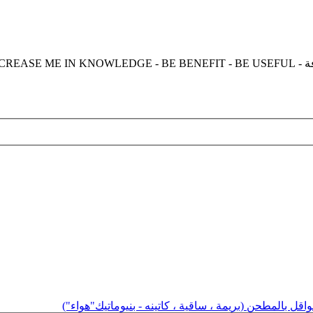
واقل بالمطحن (بريمة ، ساقية ، كاتينه - بنيوماتيك"هواء")