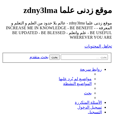
موقع زدنى علما zdny3lma
موقع زدنى علما zdny3lma - عالم بلا حدود من العلم و التعلم و
المعرفة - INCREASE ME IN KNOWLEDGE - BE BENEFIT -
BE USEFUL - علم واتعلم - BE UPDATED - BE BLESSED
WHEREVER YOU ARE
تجاهل المحتويات
بحث متقدم
بحث
روابط سريعة
مواضيع لم يُرد عليها
المواضيع النشطة
بحث
الأسئلة المتكررة
تسجيل الدخول
التسجيل