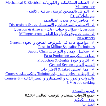
↲ الصيانة الميكانيكية و الكهربائية Mechanical & Electrical
Maintenance
↲ النواقل بالمطحن (بريمة ، ساقية ، كاتينه -
بنيوماتيك"هواء")
↲ محاضرات م مجدى عبدالصمد
↲ الاسئلة و المناقشات و الاستفسارات - Discussions &
Questions - سؤال و جواب - Question & Answer - QA
↲ نشرات موقع تكنولوجيا الطحن Millingtec.com
Newsletters
↲ مواضيع عامه فى تكنولوجيا الطحن و الجودة General
Posts in Milling & quality Techniques
↲ سلاسل الإمداد و التوريد ... Supply Chain
صناعة المكرونة Pasta Production
↲ انتاج و جودة Production & Quality
القسم العام - General Section
↲ مما أعجبني Liked & الاقتراحات
↲ الوظائف jobs و التدريبات Training والكورسات Courses
والندوات والدورات و السيمينارز و السير الذاتية - Courses &
CV & Job seeking
فهرس المنتدى
جميع الأوقات تستخدم
التوقيت العالمي+02:00
حذف الكوكيز
اتصل بنا