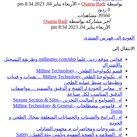
بواسطة
Osama Badr
»
الأربعاء يناير 04, 2023 8:34 pm
0
ردود
39560
مشاهدات
آخر مشاركة
بواسطة
Osama Badr
الأربعاء يناير 04, 2023 8:34 pm
العودة إلى فهرس المنتدى
الانتقال إلى
قوانين موقع زدنى علما millingtec.com/php وطريقة التسجيل
والإشتراك
قسم تكنولوجيا الطحن - Milling Technology
↲ تكنولوجيا الطحن Milling Technology ... تقنيات و فنيات
وتطبيقات ضبط عملية الطحن
↲ معايير الجودة لـ القمح و الدقيق والسميد ... مواصفات
الدقيق المناسب لكل صناعة
↲ الصوامع و أساليب التخزين - Storage Section & Silos
↲ قاموس مصطلحات - Milling Technology & General
Terms
↲ البرامج والشيتات والحسابات المتعلقة بمجال الطحن و
الجودة
↲ شروحات ومحاضرات م محمود الشاذلى
↲ السلامه و الصحه المهنيه وتأمين بيئة العمل- Safety