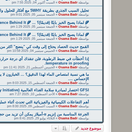
بواسطة
Osama Badr
»
السبت أكتوبر 04, 2025 7:55 pm
تحليل السبب الجذري بطريقة 5WHY مع أفكار للحلول والإجراءات التصحيحية والإجراءات الوقائية
بواسطة
Osama Badr
»
الجمعة سبتمبر 05, 2025 9:01 pm
🌾 لماذا يصبح الخبز بايتًا (قديمًا)؟ ... 🌾 Why Does Bread Go Stale? The Science Behind It
بواسطة
Osama Badr
»
الجمعة سبتمبر 05, 2025 1:29 pm
🌾 لماذا يصبح الخبز بايتًا (قديمًا)؟ ... 🌾 Why Does Bread Go Stale? The Science Behind It
بواسطة
Osama Badr
»
الجمعة سبتمبر 05, 2025 1:29 pm
القمح حديث الحصاد يحتاج إلى وقت كي "ينضج" اكثر من وق
بواسطة
Osama Badr
»
الخميس سبتمبر 04, 2025 10:58 pm
temperature in proofing.
بواسطة
Osama Badr
»
الخميس أغسطس 21, 2025 11:41 pm
ما هي نسبة امتصاص الماء لهذا الدقيق؟ ... الخبازون لا 
الإحساس ....
بواسطة
Osama Badr
»
الجمعة أغسطس 15, 2025 8:03 pm
GFSI اختصار لمبادرة سلامة الغذاء العالمية (Global Food Safety Initiative)
بواسطة
Osama Badr
»
الأحد أغسطس 10, 2025 7:27 am
أهم التفاعلات الكيميائية والفيزيائية التي تحدث أثناء ع
بواسطة
Osama Badr
»
السبت أغسطس 09, 2025 8:00 pm
الجرعة المناسبة من إنزيم α-أميلاز يمكن أن تزيد من حجم الرغيف بنسبة 25–35٪
بواسطة
Osama Badr
»
الثلاثاء يوليو 29, 2025 8:41 pm
موضوع جديد