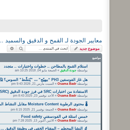
معايير الجودة لـ القمح و الدقيق والسميد 
بحث
بحث م
موضوع جديد
مواضيع
استلام القمح بالمطاحن .. خطوات واختبارات .. متجدد
بواسطة
جودة الدقيق
»
الجمعة مايو 04, 2018 10:25 am
هل غاز الفوسفين PH3 “بيهيّج” ،،، ”يُنَشِّط” السوس؟ 🤔 اجراءات ... بيانات ... احتياطات ... تعليمات
بواسطة
Osama Badr
»
السبت مارس 21, 2026 9:43 pm
الاستفادة من اختبارات SRC في فرز جودة الدقيق Solvent Retention Capacity (SRC)
بواسطة
Osama Badr
»
الأحد نوفمبر 23, 2025 8:43 pm
🌡️ محتوى الرطوبة Moisture Content مقابل النشاط المائي Water Activity
بواسطة
Osama Badr
»
الجمعة نوفمبر 21, 2025 6:15 pm
خمس اسئلة في الفودسفتي Food safety
بواسطة
Osama Badr
»
الاثنين أكتوبر 13, 2025 7:28 pm
🔬 النشا المحطم – المفتاح الخفي في وظيفة الدقيق ... 🔬 d starch – a hidden key in flour functionality