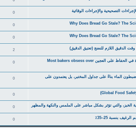
0
0
0
0
ت الدقيق اللازم للنضج (تعتيق الدقيق)
2
إذا أخطأت في ضبط الرطوبة، فلن تنقذك أي درجة حرارة في الحفاظ على العجين Most bakers obsess over
0
يضبطون الماء بناءً على جداول المختبر، بل يعتمدون على
0
0
ملية الخبز، والتي تؤثر بشكل مباشر على الملمس والنكهة والمظهر
0
0