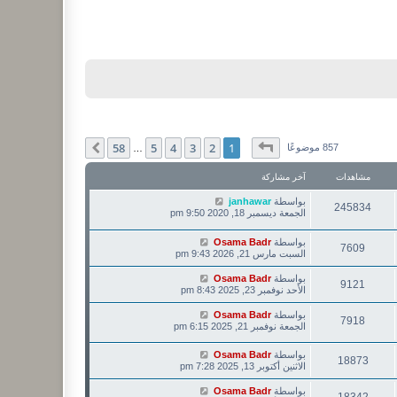
صفحة
1
من
58
58
5
4
3
2
1
التالي
857 موضوعًا
…
مشاهدات
آخر مشاركة
بواسطة
janhawar
245834
الجمعة ديسمبر 18, 2020 9:50 pm
بواسطة
Osama Badr
7609
السبت مارس 21, 2026 9:43 pm
بواسطة
Osama Badr
9121
الأحد نوفمبر 23, 2025 8:43 pm
بواسطة
Osama Badr
7918
الجمعة نوفمبر 21, 2025 6:15 pm
بواسطة
Osama Badr
18873
الاثنين أكتوبر 13, 2025 7:28 pm
بواسطة
Osama Badr