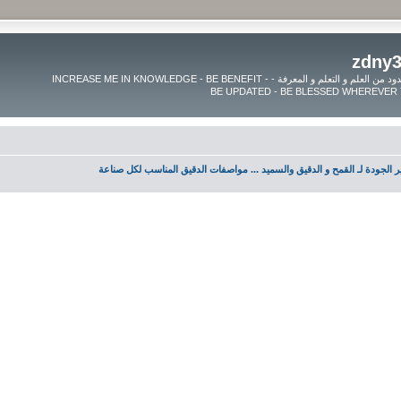
موقع زدنى علما zdny3lma - عالم بلا حدود من العلم و التعلم و المعرفة - INCREASE ME IN KNOWLEDGE - BE BENEFIT -
ر الجودة لـ القمح و الدقيق والسميد ... مواصفات الدقيق المناسب لكل صناعة