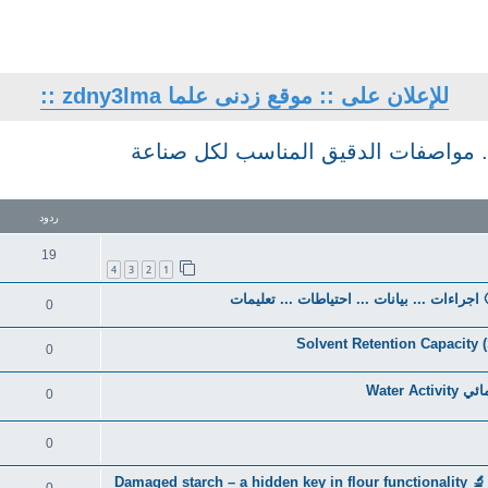
للإعلان على :: موقع زدنى علما zdny3lma ::
... مواصفات الدقيق المناسب لكل صناعة
تقدم
ردود
19
4
3
2
1
0
0
0
0
Damage