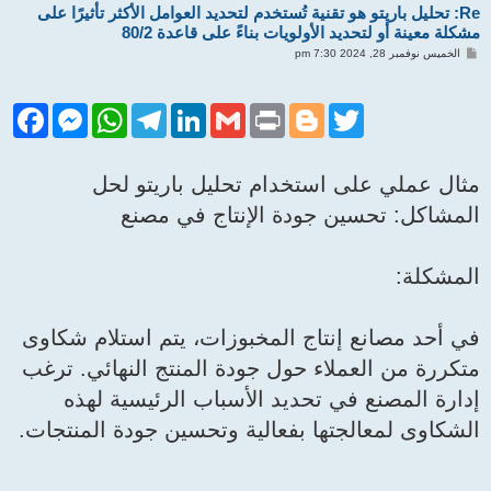
Re: تحليل باريتو هو تقنية تُستخدم لتحديد العوامل الأكثر تأثيرًا على
مشكلة معينة أو لتحديد الأولويات بناءً على قاعدة 80/2
م
الخميس نوفمبر 28, 2024 7:30 pm
ش
ا
ر
ك
F
M
W
T
L
G
P
B
T
ة
a
e
h
e
i
m
r
l
w
c
s
a
l
n
a
i
o
i
e
s
t
e
k
i
n
g
t
مثال عملي على استخدام تحليل باريتو لحل
b
e
s
g
e
l
t
g
t
o
n
A
r
d
e
e
المشاكل: تحسين جودة الإنتاج في مصنع
o
g
p
a
I
r
r
k
e
p
m
n
r
المشكلة:
في أحد مصانع إنتاج المخبوزات، يتم استلام شكاوى
متكررة من العملاء حول جودة المنتج النهائي. ترغب
إدارة المصنع في تحديد الأسباب الرئيسية لهذه
الشكاوى لمعالجتها بفعالية وتحسين جودة المنتجات.