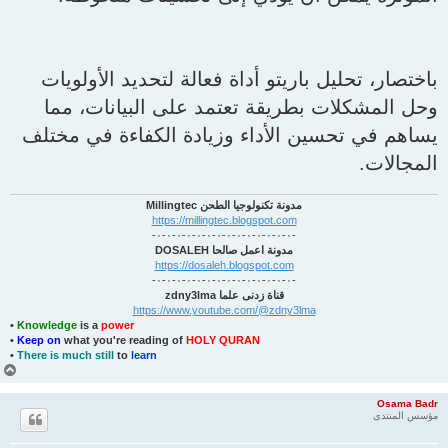
باختصار، تحليل باريتو أداة فعالة لتحديد الأولويات
وحل المشكلات بطريقة تعتمد على البيانات، مما
يساهم في تحسين الأداء وزيادة الكفاءة في مختلف
المجالات.
مدونة تكنولوجيا الطحن Millingtec
https://millingtec.blogspot.com
-٠-٠-٠-٠-٠-٠-٠-٠-٠-٠-٠-٠-٠-٠-
مدونة اعمل صالحا DOSALEH
https://dosaleh.blogspot.com
-٠-٠-٠-٠-٠-٠-٠-٠-٠-٠-٠-٠-٠-٠-
قناة زدنى علما zdny3lma
https://www.youtube.com/@zdny3lma
•
Knowledge
is a
power
•
Keep on
what you're reading of
HOLY QURAN
•
There is much still
to
learn
أ
ع
ل
Osama Badr
ى
مؤسس المنتدى