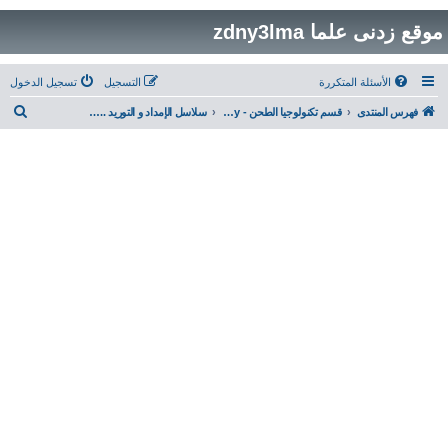
موقع زدنى علما zdny3lma
الأسئلة المتكررة
التسجيل
تسجيل الدخول
ب
فهرس المنتدى
قسم تكنولوجيا الطحن - Milling Technology
سلاسل الإمداد و التوريد ... Supply Chain
ح
ث