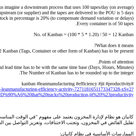
us imagine a downstream process that uses 100 tapes/day (on average).
upstream (or supplier) and the tapes are delivered to the POU is 5 days.
tock in percentage is 20% (to compensate demand variation or delays)
Every container is of 50 tapes.
No. of Kanban = (100 * 5 * 1.20) / 50 = 12 Kanban
What does it means?
2 Kanban (Tags, Container or other form of Kanban) has to be present.
Points of attention.
 lead time has to be with the same time base (Days, Hours, Minutes).
The Number of Kanban has to be rounded up to the integer.
#kanban #leanmanufacturing #efficiency #jit #productivity
n-leanmanufacturing-efficiency-activity-7271181651173347328-xSv2?
t%20tracks%20production,jit%20%23productivity
تقليل الفائض في المخزون، وتجنب الاختناقات، وتعزيز التواصل بين ال
الممارسات الأساسية في نظام كانبان: