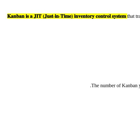
𝐊𝐚𝐧𝐛𝐚𝐧 𝐢𝐬 𝐚 𝐉𝐈𝐓 (𝐉𝐮𝐬𝐭-𝐢𝐧-𝐓𝐢𝐦𝐞) 𝐢𝐧𝐯𝐞𝐧𝐭𝐨𝐫𝐲 𝐜𝐨𝐧𝐭𝐫𝐨𝐥 𝐬𝐲𝐬𝐭𝐞𝐦
that t
The number of Kanban yo