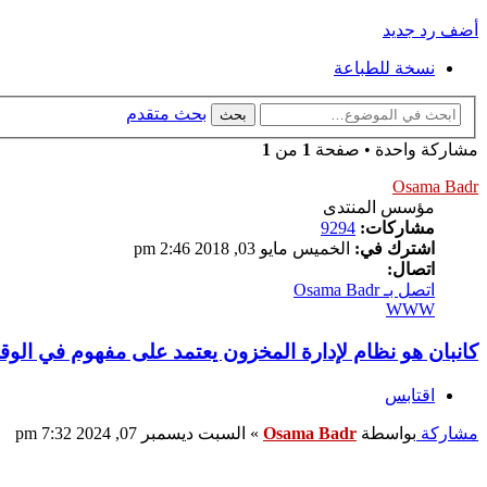
أضف رد جديد
نسخة للطباعة
بحث متقدم
بحث
مشاركة واحدة • صفحة
1
من
1
Osama Badr
مؤسس المنتدى
مشاركات:
9294
اشترك في:
الخميس مايو 03, 2018 2:46 pm
اتصال:
اتصل بـ Osama Badr
WWW
كانبان هو نظام لإدارة المخزون يعتمد على مفهوم في الوقت
اقتابس
مشاركة
بواسطة
Osama Badr
»
السبت ديسمبر 07, 2024 7:32 pm