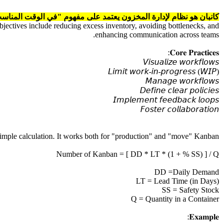
كانبان هو نظام لإدارة المخزون يعتمد على مفهوم "في الوقت المناسب T
 objectives include reducing excess inventory, avoiding bottlenecks, and
enhancing communication across teams.
𝐂𝐨𝐫𝐞 𝐏𝐫𝐚𝐜𝐭𝐢𝐜𝐞𝐬:
𝘝𝘪𝘴𝘶𝘢𝘭𝘪𝘻𝘦 𝘸𝘰𝘳𝘬𝘧𝘭𝘰𝘸𝘴
𝘓𝘪𝘮𝘪𝘵 𝘸𝘰𝘳𝘬-𝘪𝘯-𝘱𝘳𝘰𝘨𝘳𝘦𝘴𝘴 (𝘞𝘐𝘗)
𝘔𝘢𝘯𝘢𝘨𝘦 𝘸𝘰𝘳𝘬𝘧𝘭𝘰𝘸𝘴
𝘋𝘦𝘧𝘪𝘯𝘦 𝘤𝘭𝘦𝘢𝘳 𝘱𝘰𝘭𝘪𝘤𝘪𝘦𝘴
𝘐𝘮𝘱𝘭𝘦𝘮𝘦𝘯𝘵 𝘧𝘦𝘦𝘥𝘣𝘢𝘤𝘬 𝘭𝘰𝘰𝘱𝘴
𝘍𝘰𝘴𝘵𝘦𝘳 𝘤𝘰𝘭𝘭𝘢𝘣𝘰𝘳𝘢𝘵𝘪𝘰𝘯
imple calculation. It works both for "production" and "move" Kanban.
Number of Kanban = [ DD * LT * (1 + % SS) ] / Q
DD =Daily Demand
LT = Lead Time (in Days)
SS = Safety Stock
Q = Quantity in a Container
𝐄𝐱𝐚𝐦𝐩𝐥𝐞: