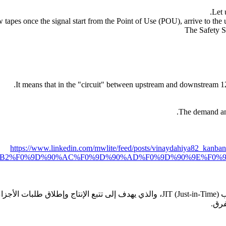
Let 
 tapes once the signal start from the Point of Use (POU), arrive to the 
The Safety S
It means that in the "circuit" between upstream and downstream 1
The demand and
https://www.linkedin.com/mwlite/feed/posts/vinaydahiya82_kanba
%AC%F0%9D%90%AD%F0%9D%90%9E%F0%9D%90%A6%20tha
كانبان هو نظام لإدارة المخزون يعتمد على مفهوم "في الوقت المناسب JIT (Just-in-Time)، وا
فرق.