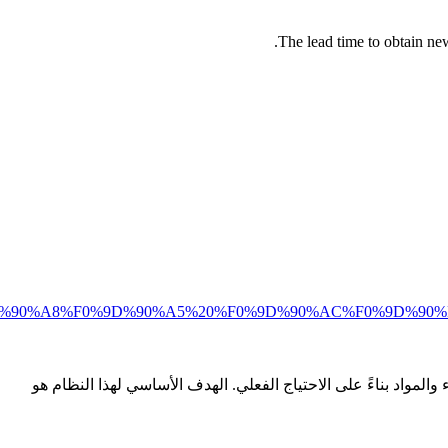
The lead time to obtain new
%9D%90%A5%20%F0%9D%90%AC%F0%9D%90%B2%F0%9D%90
لذي يهدف إلى تتبع الإنتاج وإطلاق طلبات الأجزاء والمواد بناءً على الاحتياج الفعلي. الهدف الأساسي لهذا النظام هو