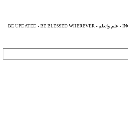
موقع زدنى علما zdny3lma - عالم بلا حدود من العلم و التعلم و المعرفة - INCREASE ME IN KNOWLEDGE - BE BENEFIT - BE USEFUL - علم واتعلم - BE UPDATED - BE BLESSED WHEREVER