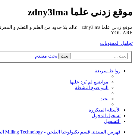
موقع زدنى علما zdny3lma
YOU ARE
تجاهل المحتويات
بحث متقدم
بحث
روابط سريعة
مواضيع لم يُرد عليها
المواضيع النشطة
بحث
الأسئلة المتكررة
تسجيل الدخول
التسجيل
فهرس المنتدى
قسم تكنولوجيا الطحن - Milling Technology
الصو