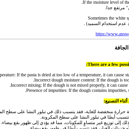
If the moisture level of t
Sometimes the white sp
 عدم استخدام السميد) .
https://www.answ
There are a few possi
ثناء التصنيع:
 حرارة منخفضة للغاية، فقد يتسبب ذلك في تبلور النشا على سطح المك
 تتسبب أيضًا في تبلور النشا على سطح المكرونة.
ك إلى توزيع غير متساوٍ للمكونات، مما قد يؤدي إلى ظهور بقع بيضاء.
 جزيئات الغبار، فقد تتسبب أيضًا في ظهور بقع بيضاء.