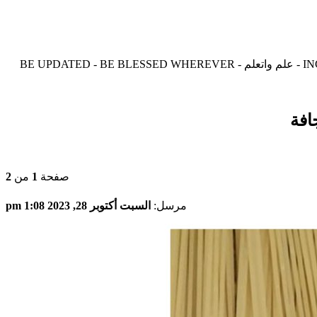
موقع زدنى علما zdny3lma - عالم بلا حدود من العلم و التعلم و المعرفة - INCREASE ME IN KNOWLEDGE - BE BENEFIT - BE USEFUL - علم واتعلم - BE UPDATED - BE BLESSED WHEREVER
صفحة
1
من
2
مرسل:
السبت أكتوبر 28, 2023 1:08 pm