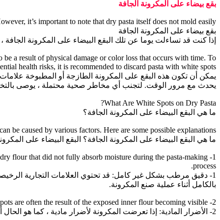
بقع بيضاء على المكرونة الجافة
ver, it’s important to note that dry pasta itself does not mold easily.
بقع بيضاء على المكرونة الجافة
إذا كنت قد تساءلت يوما عن تلك البقع البيضاء على المكرونة الجافة ،
 be a result of physical damage or color loss that occurs with time. To
ntial health risks, it is recommended to discard pasta with white spots.
يمكن أن تكون هذه البقع على المكرونة الطازجة أو المطبوخة علامات ع
يحدث مع مرور الوقت. لتجنب أي مخاطر صحية محتملة ، يوصى بالتخلص
What Are White Spots on Dry Pasta?
ما هي البقع البيضاء على المكرونة الجافة؟
an be caused by various factors. Here are some possible explanations:
ما هي البقع البيضاء على المكرونة الجافة؟ البقع البيضاء على المكر
 dry flour that did not fully absorb moisture during the pasta-making
process.
1- دقيق مرطب بشكل غير كامل: قد تحتوي العلامات التجارية الرخي
بالكامل أثناء عملية صنع المكرونة.
2- Physical damage: If the pasta has been physically damaged, such as during handling or packaging, it may develop white spots. These spots are often the result of the exposed inner flour becoming visible.
2- الأضرار المادية: إذا تعرضت المكرونة لأضرار مادية ، كما هو الحال أثناء المناولة أو التعبئة ، فقد تظهر عليها بقع بيضاء. غالبا ما تكون هذه البقع نتيجة ظهور الدقيق الداخلي المكشوف.