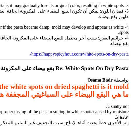
3- Color loss: White spots on dry pasta can also be a result of color loss. When pasta is exposed to irregular light or starts to go stale, it may gradually lose its original color, resulting in white spots.
3- فقدان اللون: يمكن أن تكون البقع البيضاء على المكرونة الجافة أيض
ظهور بقع بيضاء.
ed or if the pasta became damp, mold may develop and appear as white
spots.
4- جراثيم العفن: سبب آخر محتمل للبقع البيضاء على المكرونة الجا
بقع بيضاء.
https://happyspicyhour.com/white-spots-on-dry-pasta/
Re: White Spots On Dry Pasta بقع بيضاء على المكرونة الجافة
بواسطة
Osama Badr
he white spots on dried spaghetti is it mold?
ما هي البقع البيضاء على السباغيتي المجففة ه
Usually not.
mproper drying of the pasta resulting in white spots caused by moisture.
عادة لا.
إنه بالأحرى خطأ يحدث أثناء الإنتاج بسبب التجفيف غير السليم للمعكر