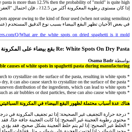
he pasta is more than 12.5% then the probability of "mold" is quite high.
إذا كان مستوى رطوبة المعكرونة أكثر من 12.5٪ ، فإن احتمال "العفن" مرتفع جدا.
ots appear owing to the kind of flour used (when not using semolina)
في بعض الأحيان تظهر البقع البيضاء بسبب نوع الدقيق المستخدم (عند
ers.com/Q/What_are_the_white_spots_on_dried_spaghetti_is_it_mold
Re: White Spots On Dry Pasta بقع بيضاء على المكرونة الجافة
بواسطة
Osama Badr
ble causes of white spots in spaghetti pasta during manufacturing:
* Incorrect drying temperature: If the pasta is dried at too low of a temperature, it can cause starch to crystallize on the surface of the pasta, resulting in white spots.
* Incorrect dough moisture content: If the dough is too dry, it can also cause starch to crystallize on the surface of the pasta.
* Incorrect mixing: If the dough is not mixed properly, it can cause uneven distribution of the ingredients, which can lead to white spots.
* Presence of impurities: If the dough contains impurities, such as air bubbles or dust particles, these can also cause white spots.
هناك عدة أسباب محتملة لظهور البقع البيضاء في المكرونة السباغيتي أ
* درجة حرارة التجفيف غير الصحيحة: إذا تم تجفيف المكرونة في درجة
* محتوى رطوبة العجينة غير الصحيح: إذا كانت العجينة جافة جدًا، فقد
* الخلط غير الصحيح: إذا لم يتم خلط العجينة بشكل صحيح، فقد يؤدي ذل
* وجود الشوائب: إذا احتوت العجينة على شوائب، مثل فقاعات الهواء أو